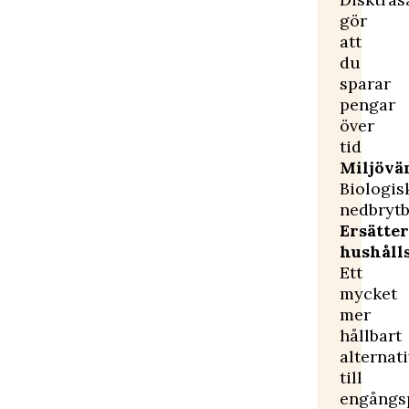
gör
att
du
sparar
pengar
över
tid
Miljövän
Biologis
nedbrytb
Ersätter
hushåll
Ett
mycket
mer
hållbart
alternati
till
engångs