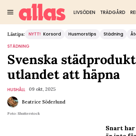
LIVSÖDEN
TRÄDGÅRD
RE
NYTT!
Korsord
Husmorstips
Städning
Åt
Lästips:
STÄDNING
Svenska städprodukte
utlandet att häpna
09 okt, 2025
HUSHÅLL
Beatrice Söderlund
Foto: Shutterstock
Snart har
är inte f