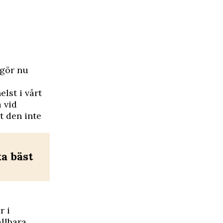
 gör nu
elst i vårt
 vid
t den inte
a bäst
r i
llbara,