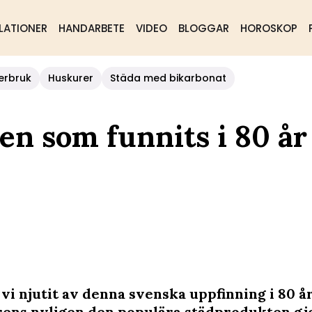
LATIONER
HANDARBETE
VIDEO
BLOGGAR
HOROSKOP
erbruk
Huskurer
Städa med bikarbonat
n som funnits i 80 år
 vi njutit av denna svenska uppfinning i 80 å
örens nyligen den populära städprodukten gj