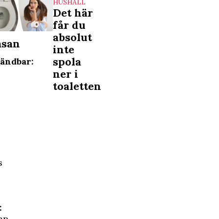
HUSHÅLL
Det här
ar
får du
absolut
asan
inte
spola
ändbar:
ner i
toaletten
s
:
an