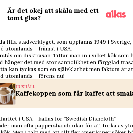
Är det okej att skåla med ett
tomt glas?
da lilla städverktyget, som uppfanns 1949 i Sverige,
é utomlands – främst i USA.
rstås om disktrasan! Tittar man in i vilket kök som h
d hänger det med stor sannolikhet en färgglad trasa
tta kan tyckas som en självklarhet men faktum är at
nd utomlands – förens nu!
HUSHÅLL
Kaffekoppen som får kaffet att smak
laritet i USA – kallas för ”Swedish Dishcloth”
der man ofta pappershanddukar för att torka av yto
kök. Men i takt med att allt fler amerikaner söker hå