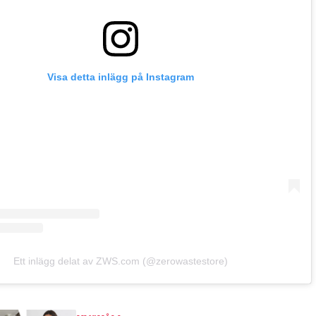
Visa detta inlägg på Instagram
Ett inlägg delat av ZWS.com (@zerowastestore)