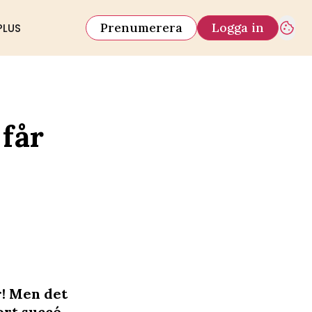
Prenumerera
Logga in
PLUS
 får
r! Men det
ort succé