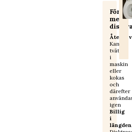
Fördel
med
disktr
Återanv
Kan
tvättas
i
maskin
eller
kokas
och
därefter
använda
igen
Billig
i
längden
Disktras