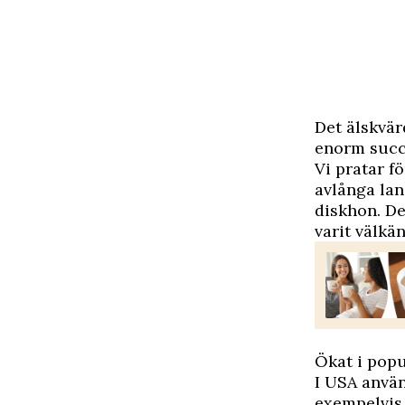
Det älskvär
enorm succ
Vi pratar fö
avlånga lan
diskhon. De
varit välkä
Ökat i popu
I USA använ
exempelvis 