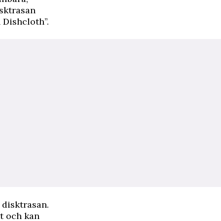
isktrasan
 Dishcloth”.
 disktrasan.
tt och kan