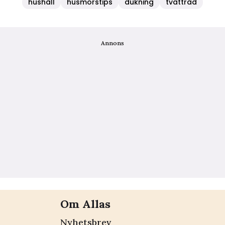
hushåll
husmorstips
dukning
tvättråd
Annons
Om Allas
Nyhetsbrev