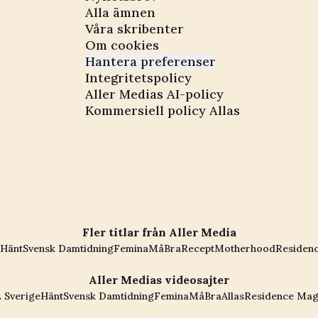
Alla ämnen
Våra skribenter
Om cookies
Hantera preferenser
Integritetspolicy
Aller Medias AI-policy
Kommersiell policy Allas
Fler titlar från Aller Media
Hänt
Svensk Damtidning
Femina
MåBra
Recept
Motherhood
Residen
Aller Medias videosajter
 Sverige
Hänt
Svensk Damtidning
Femina
MåBra
Allas
Residence Mag