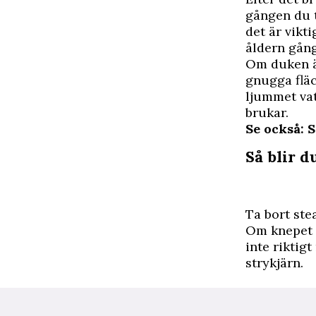
gången du t
det är vikti
åldern gån
Om duken är
gnugga fläc
ljummet va
brukar.
Se också: S
Så blir d
Ta bort ste
Om knepet m
inte riktigt
strykjärn.