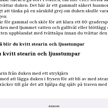
vättar duken. Det här är ett gammalt
säkert husmor
gt att tänka på en särskild grej om duken skulle vara 
gen:
 för gammal och skör för att klara ett 60-graders
ken med ljummet vatten och galltvål eller blötlägg
tten uppblandat med tvättsåpa innan du tvättar de
å blir du kvitt stearin och ljusstumpar
u kvitt stearin och ljusstumpar
arin från duken med ett strykjärn
ed att lägga duken i frysen för att bli av med stea
 räcker till går det att hjälpa dig själv på traven med
Annons