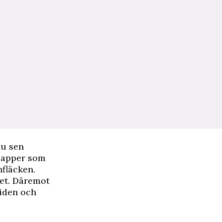
du sen
papper som
nfläcken.
ret. Däremot
tiden och