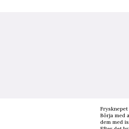
Frysknepet 
Börja med a
dem med is 
Efter det br