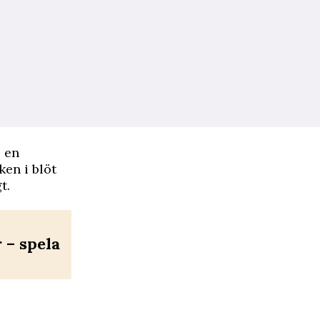
s en
ken i blöt
t.
– spela