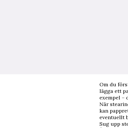
Om du först
lägga ett 
exempel – o
När stearin
kan pappret
eventuellt b
Sug upp st