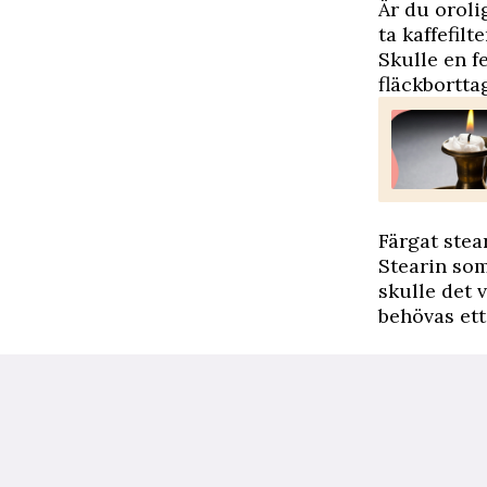
Är du oroli
ta
kaffefilte
Skulle en f
fläckbortta
Färgat stea
Stearin som
skulle det 
behövas ett 