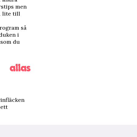
stips
men
lite till
program så
 duken i
n som du
rinfläcken
 ett