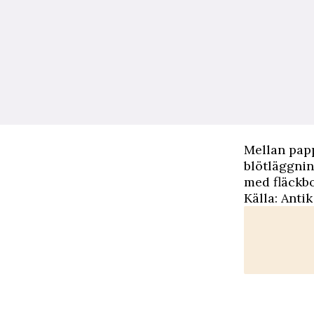
Mellan papp
blötläggnin
med fläckbo
Källa:
Antik