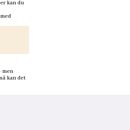
per kan du
n med
 – men
 så kan det