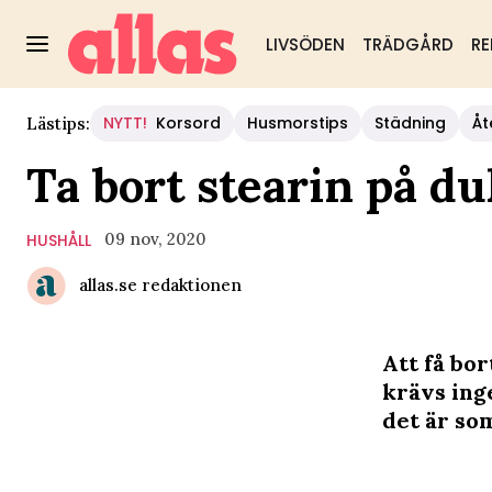
LIVSÖDEN
TRÄDGÅRD
RE
NYTT!
Korsord
Husmorstips
Städning
Åt
Lästips:
Ta bort stearin på du
09 nov, 2020
HUSHÅLL
allas.se redaktionen
Att få bor
krävs ing
det är so