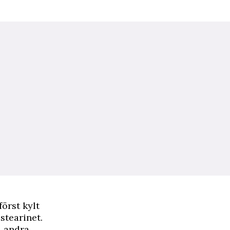
örst kylt
stearinet.
å andra