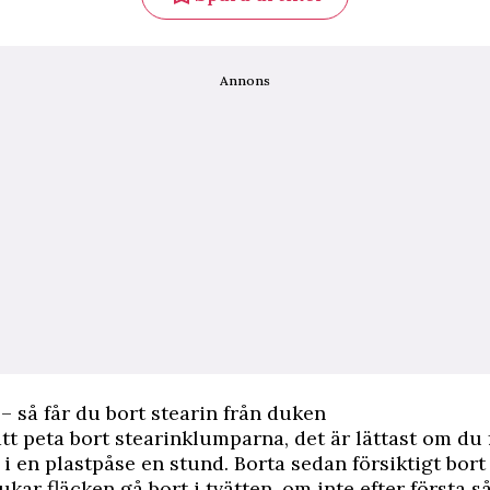
Annons
– så får du bort stearin från duken
tt peta bort stearinklumparna, det är lättast om du f
i en plastpåse en stund. Borta sedan försiktigt bort 
ukar fläcken gå bort i tvätten, om inte efter första s