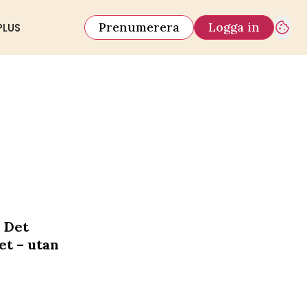
Prenumerera
Logga in
PLUS
. Det
et – utan