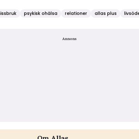
issbruk
psykisk ohälsa
relationer
allas plus
livsöd
Annons
Om Allas