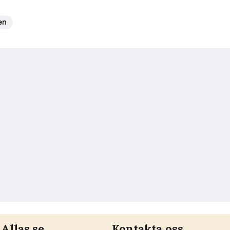
en
Allas.se
Kontakta oss