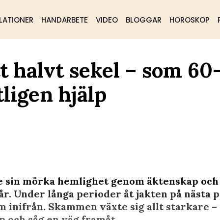
LATIONER
HANDARBETE
VIDEO
BLOGGAR
HOROSKOP
 halvt sekel – som 60
tligen hjälp
e sin mörka hemlighet genom äktenskap och
r. Under långa perioder åt jakten på nästa 
 inifrån. Skammen växte sig allt starkare – t
p och såg en väg framåt.