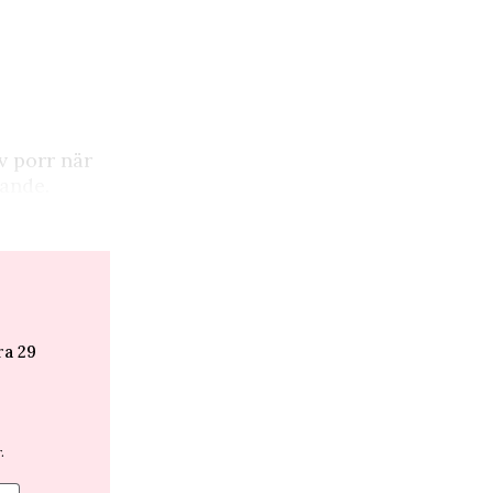
v porr när
tande.
ra 29
.