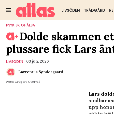
LIVSÖDEN
TRÄDGÅRD
RE
PSYKISK OHÄLSA
Dolde skammen ett
plussare fick Lars än
03 jun, 2026
LIVSÖDEN
Lavrentija Søndergaard
Foto: Gregers Overvad
Lars dold
småbarnså
upp honom
sökte hjäl