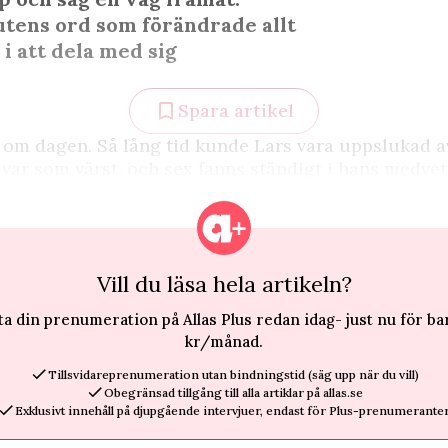
utens ord som förändrade allt
 i att dela med sig
Spara artikel
 om dagen. Så lång tid kunde Lars vara uppslukad a
var som värst, och sex fanns ständigt i hans medve
Vill du läsa hela artikeln?
ta din prenumeration på Allas Plus redan idag- just nu för ba
kr/månad.
Tillsvidareprenumeration utan bindningstid (säg upp när du vill)
Obegränsad tillgång till alla artiklar på allas.se
Exklusivt innehåll på djupgående intervjuer, endast för Plus-prenumeranter