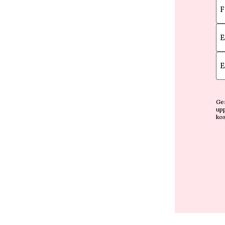
F
E
E
Gen
upp
kos