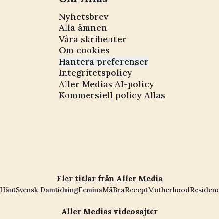
Nyhetsbrev
Alla ämnen
Våra skribenter
Om cookies
Hantera preferenser
Integritetspolicy
Aller Medias AI-policy
Kommersiell policy Allas
Fler titlar från Aller Media
Hänt
Svensk Damtidning
Femina
MåBra
Recept
Motherhood
Residen
Aller Medias videosajter