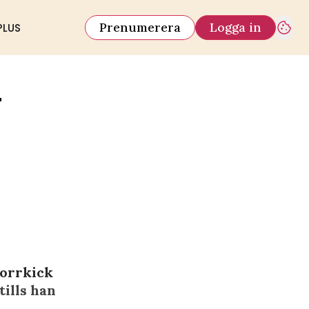
Prenumerera
Logga in
PLUS
-
porrkick
ills han