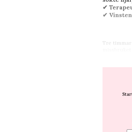
✔︎ Terape
✔︎ Vinsten
T
re timmar
missbruket 
Star