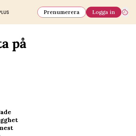
Prenumerera
Logga in
PLUS
ta på
gade
ygghet
 mest
e