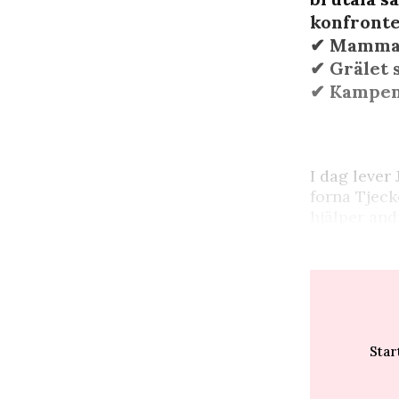
konfronter
✔︎ Mamman
✔︎ Grälet 
✔︎ Kampen
I
dag lever J
forna Tjeck
hjälper and
Star