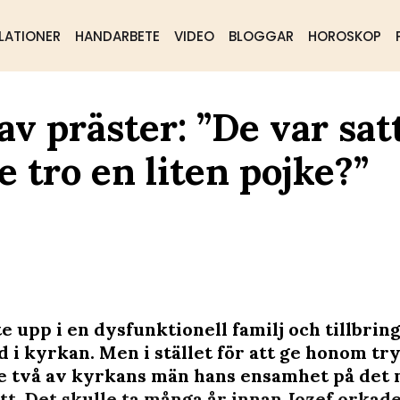
LATIONER
HANDARBETE
VIDEO
BLOGGAR
HOROSKOP
 av präster: ”De var sat
e tro en liten pojke?”
e upp i en dysfunktionell familj och tillbrin
d i kyrkan. Men i stället för att ge honom tr
e två av kyrkans män hans ensamhet på det
tt. Det skulle ta många år innan Jozef orkad