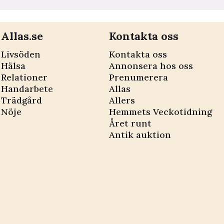
Allas.se
Kontakta oss
Livsöden
Kontakta oss
Hälsa
Annonsera hos oss
Relationer
Prenumerera
Handarbete
Allas
Trädgård
Allers
Nöje
Hemmets Veckotidning
Året runt
Antik auktion