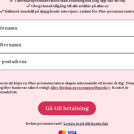
Tillsvidareprenumeration utan bindningstid (säg upp när du vill)
Obegränsad tillgång till alla artiklar på allas.se
Exklusivt innehåll på djupgående intervjuer, endast för Plus-prenumeranter
örnamn
fternamn
-postadress
om att köpa en Plus-prenumeration skapas automatiskt ett konto åt dig. Dina
gifter hanteras säkert enligt
Aller Medias personuppgiftspolicy
. Kontot är
tnadsfritt.
Gå till betalning
Redan prenumerant?
Logga in på ditt konto här