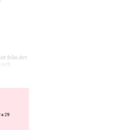
hit från det
a och
ra 29