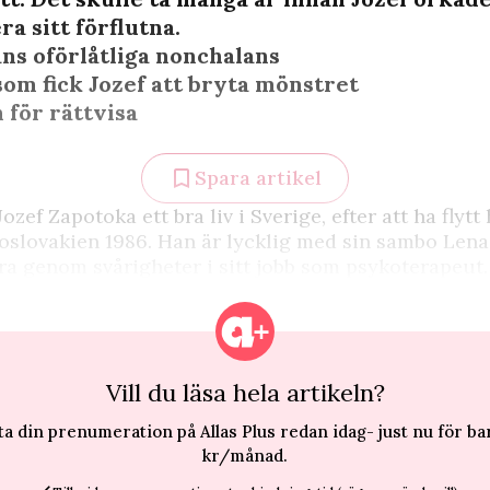
a sitt förflutna.
s oförlåtliga nonchalans
som fick Jozef att bryta mönstret
 för rättvisa
Spara artikel
ozef Zapotoka ett bra liv i Sverige, efter att ha flytt 
oslovakien 1986. Han är lycklig med sin sambo Len
ra genom svårigheter i sitt jobb som psykoterapeut.
Vill du läsa hela artikeln?
ta din prenumeration på Allas Plus redan idag- just nu för ba
kr/månad.