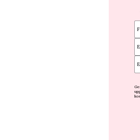
F
E
E
Gen
upp
kos