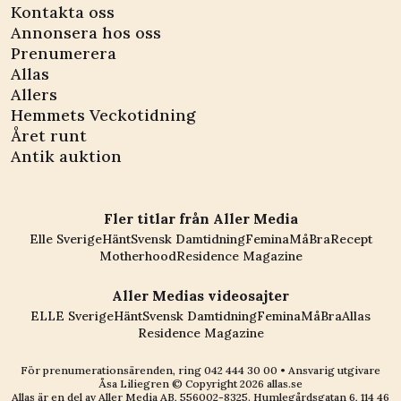
Kontakta oss
Annonsera hos oss
Prenumerera
Allas
Allers
Hemmets Veckotidning
Året runt
Antik auktion
Fler titlar från Aller Media
Elle Sverige
Hänt
Svensk Damtidning
Femina
MåBra
Recept
Motherhood
Residence Magazine
Aller Medias videosajter
ELLE Sverige
Hänt
Svensk Damtidning
Femina
MåBra
Allas
Residence Magazine
För prenumerationsärenden, ring
042 444 30 00
• Ansvarig utgivare
Åsa Liliegren © Copyright
2026
allas.se
Allas är en del av
Aller Media AB, 556002-8325
. Humlegårdsgatan 6, 114 46