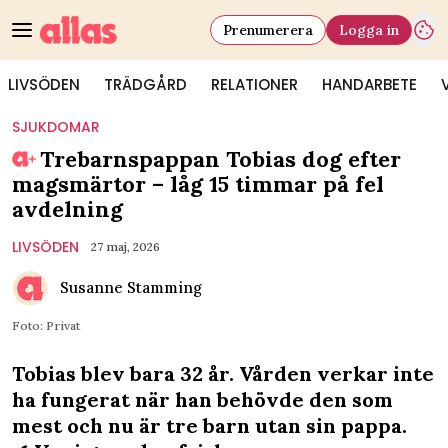
Prenumerera
Logga in
LIVSÖDEN
TRÄDGÅRD
RELATIONER
HANDARBETE
SJUKDOMAR
Trebarnspappan Tobias dog efter
magsmärtor – låg 15 timmar på fel
avdelning
LIVSÖDEN
27 maj, 2026
Susanne Stamming
Foto: Privat
Tobias blev bara 32 år. Vården verkar inte
ha fungerat när han behövde den som
mest och nu är tre barn utan sin pappa.