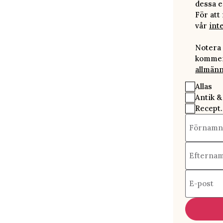
dessa e
För att
vår
int
Notera 
kommer 
allmänn
Allas
Antik &
Recept.
Förnamn
Efterna
E-post