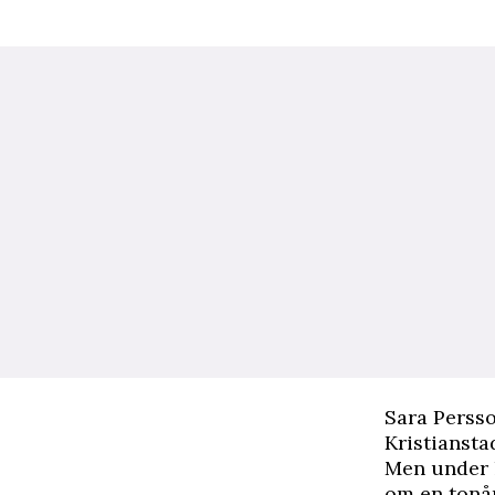
Sara Persson
Kristiansta
Men under h
om en tonår