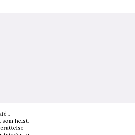
fé i
 som helst.
erättelse
r tvingas in