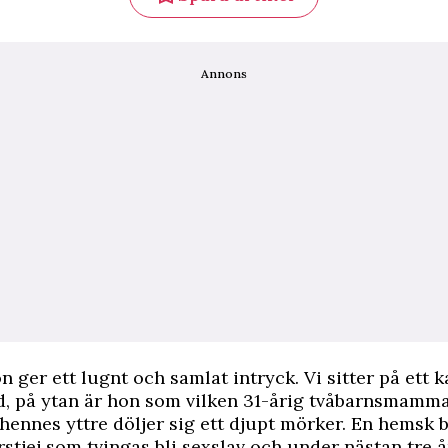
Annons
 ger ett lugnt och samlat intryck. Vi sitter på ett ka
d, på ytan är hon som vilken 31-årig tvåbarnsmamma
ennes yttre döljer sig ett djupt mörker. En hemsk b
stjej som tvingas bli sexslav och under nästan tre å