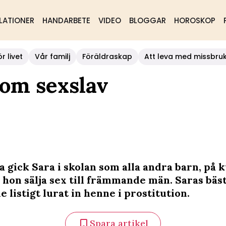
LATIONER
HANDARBETE
VIDEO
BLOGGAR
HOROSKOP
r livet
Vår familj
Föräldraskap
Att leva med missbru
som sexslav
 gick Sara i skolan som alla andra barn, på 
 hon sälja sex till främmande män. Saras bäs
 listigt lurat in henne i prostitution.
Spara artikel