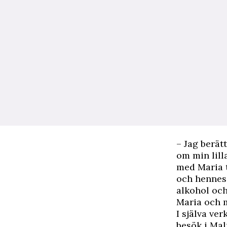
– Jag berät
om min lill
med Maria t
och hennes 
alkohol och
Maria och 
I själva ve
besök i Mal