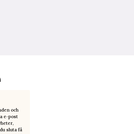
i
anden och
a e-post
yheter,
u sluta få