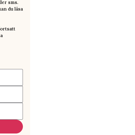
ller sms.
kan du läsa
ortsatt
ra