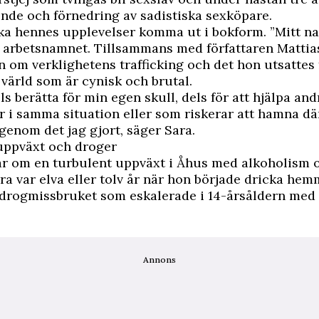
nde och förnedring av sadistiska sexköpare.
ka hennes upplevelser komma ut i bokform. ”Mitt n
r arbetsnamnet. Tillsammans med författaren Mattia
n om verklighetens trafficking och det hon utsattes 
 värld som är cynisk och brutal.
els berätta för min egen skull, dels för att hjälpa and
i samma situation eller som riskerar att hamna där
genom det jag gjort, säger Sara.
uppväxt och droger
r om en turbulent uppväxt i Åhus med alkoholism o
ara var elva eller tolv år när hon började dricka hem
i drogmissbruket som eskalerade i 14-årsåldern me
Annons