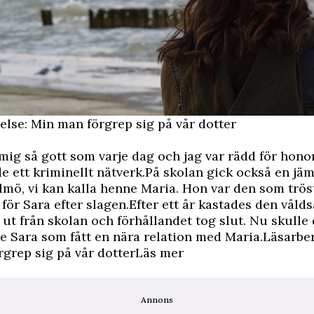
else: Min man förgrep sig på vår dotter
mig så gott som varje dag och jag var rädd för hon
de ett kriminellt nätverk.På skolan gick också en 
almö, vi kan kalla henne Maria. Hon var den som trö
 för Sara efter slagen.Efter ett år kastades den vål
ut från skolan och förhållandet tog slut. Nu skulle 
e Sara som fått en nära relation med Maria.Läsarber
grep sig på vår dotterLäs mer
Annons