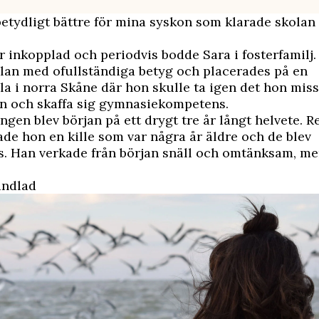
betydligt bättre för mina syskon som klarade skolan
r inkopplad och periodvis bodde Sara i fosterfamilj
lan med ofullständiga betyg och placerades på en
la i norra Skåne där hon skulle ta igen det hon miss
n och skaffa sig gymnasiekompetens.
ngen blev början på ett drygt tre år långt helvete. R
ade hon en kille som var några år äldre och de blev
s. Han verkade från början snäll och omtänksam, m
andlad