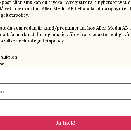
-post eller sms kan du trycka "Avregistrera" i nyhetsbrevet e
 få veta mer om hur Aller Media AB behandlar dina uppgifter 
egritetspolicy
.
att du som redan är kund/prenumerant hos Aller Media AB f
att få marknadsföringsutskick för våra produkter enligt vå
a villkor
och
integritetspolicy
.
 Auktion
se
mn
Ja tack!