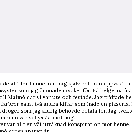
tade allt för henne, om mig själv och min uppväxt. J
asyster som jag ömmade mycket för. På helgerna åkt
ill Malmö där vi var ute och festade. Jag träffade 
farbror samt två andra killar som hade en pizzeria.
 droger som jag aldrig behövde betala för. Jag tyckt
männen var schyssta mot mig.
rket var allt en väl uträknad konspiration mot henne. 
mö drogs snaran åt.