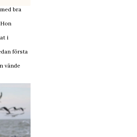
 med bra
. Hon
at i
edan första
en vände