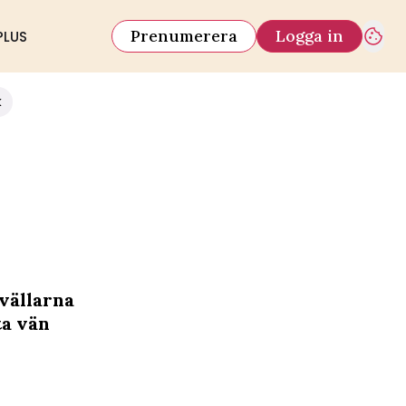
Prenumerera
Logga in
PLUS
k
kvällarna
ta vän