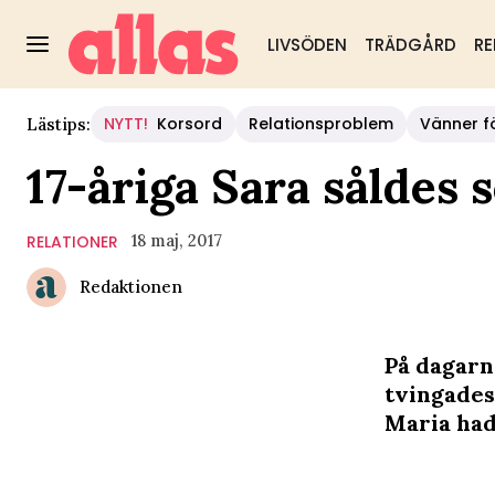
LIVSÖDEN
TRÄDGÅRD
RE
NYTT!
Korsord
Relationsproblem
Vänner fö
Lästips:
17-åriga Sara såldes 
18 maj, 2017
RELATIONER
Redaktionen
På dagarna
tvingades
Maria hade