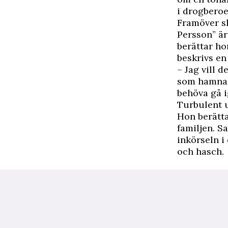
i drogberoe
Framöver s
Persson” ä
berättar ho
beskrivs en
– Jag vill d
som hamnar 
behöva gå i
Turbulent 
Hon berätta
familjen. S
inkörseln 
och hasch.