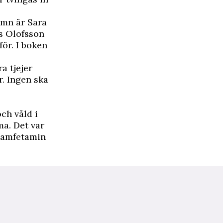
amn är Sara
s Olofsson
för. I boken
ra tjejer
. Ingen ska
ch våld i
ma. Det var
d amfetamin