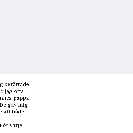
ag berättade
e jag ofta
hennes pappa
 De gav mig
e att både
För varje