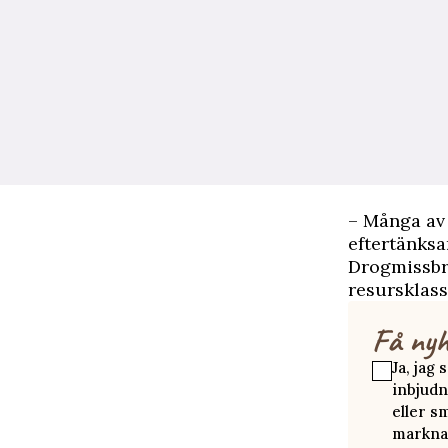
– Många av 
eftertänksa
Drogmissbru
resursklass
Få nyh
Ja, jag
inbjudn
eller s
marknad