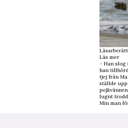
Läsarberätt
Läs mer
– Han slog 
han tillhör
tjej från M
ställde upp
pojkvännen 
lugnt trodd
Min man för