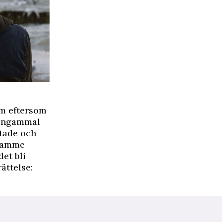
om eftersom
jämngammal
stade och
dsamme
det bli
ättelse: