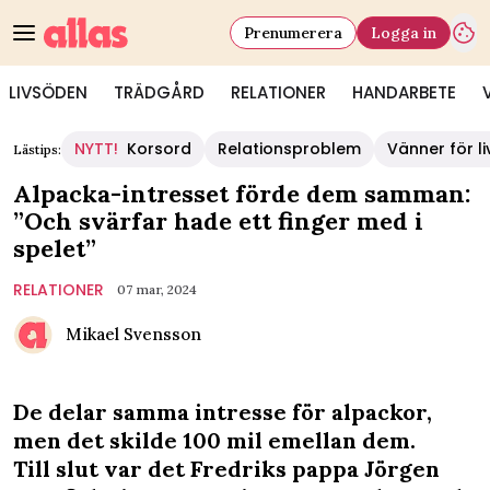
Prenumerera
Logga in
LIVSÖDEN
TRÄDGÅRD
RELATIONER
HANDARBETE
NYTT!
Korsord
Relationsproblem
Vänner för li
Lästips:
Alpacka-intresset förde dem samman:
”Och svärfar hade ett finger med i
spelet”
RELATIONER
07 mar, 2024
Mikael Svensson
De delar samma intresse för alpackor,
men det skilde 100 mil emellan dem.
Till slut var det Fredriks pappa Jörgen