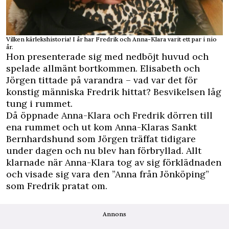
Vilken kärlekshistoria! I år har Fredrik och Anna-Klara varit ett par i nio
år.
Hon presenterade sig med nedböjt huvud och
spelade allmänt bortkommen. Elisabeth och
Jörgen tittade på varandra – vad var det för
konstig människa Fredrik hittat? Besvikelsen låg
tung i rummet.
Då öppnade Anna-Klara och Fredrik dörren till
ena rummet och ut kom Anna-Klaras Sankt
Bernhardshund som Jörgen träffat tidigare
under dagen och nu blev han förbryllad. Allt
klarnade när Anna-Klara tog av sig förklädnaden
och visade sig vara den ”Anna från Jönköping”
som Fredrik pratat om.
Annons