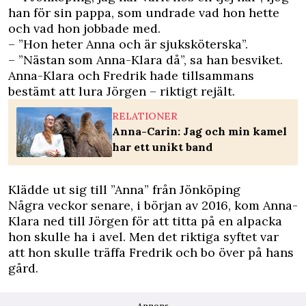
han för sin pappa, som undrade vad hon hette
och vad hon jobbade med.
– ”Hon heter Anna och är sjuksköterska”.
– ”Nästan som Anna-Klara då”, sa han besviket.
Anna-Klara och Fredrik hade tillsammans
bestämt att lura Jörgen – riktigt rejält.
RELATIONER
Anna-Carin: Jag och min kamel
har ett unikt band
Klädde ut sig till ”Anna” från Jönköping
Några veckor senare, i början av 2016, kom Anna-
Klara ned till Jörgen för att titta på en alpacka
hon skulle ha i avel. Men det riktiga syftet var
att hon skulle träffa Fredrik och bo över på hans
gård.
Annons