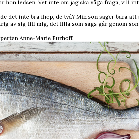
ar hon ledsen. Vet inte om jag ska våga fråga, vill in
de det inte bra ihop, de två? Min son säger bara att a
rig av sig till mig, det lilla som sägs går genom son
xperten Anne-Marie Furhoff: