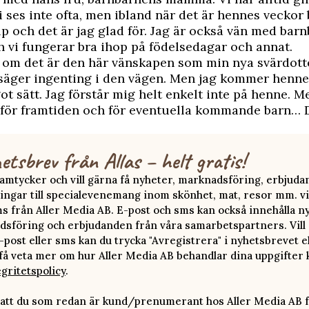
i ses inte ofta, men ibland när det är hennes veckor
p och det är jag glad för. Jag är också vän med bar
vi fungerar bra ihop på födelsedagar och annat.
e om det är den här vänskapen som min nya svärdott
 säger ingenting i den vägen. Men jag kommer henne 
got sätt. Jag förstår mig helt enkelt inte på henne. M
, för framtiden och för eventuella kommande barn… D
etsbrev från Allas – helt gratis!
 samtycker och vill gärna få nyheter, marknadsföring, erbjud
ingar till specialevenemang inom skönhet, mat, resor mm. vi
ms från Aller Media AB. E-post och sms kan också innehålla n
sföring och erbjudanden från våra samarbetspartners. Vill d
-post eller sms kan du trycka "Avregistrera" i nyhetsbrevet e
 få veta mer om hur Aller Media AB behandlar dina uppgifter 
egritetspolicy
.
att du som redan är kund/prenumerant hos Aller Media AB f