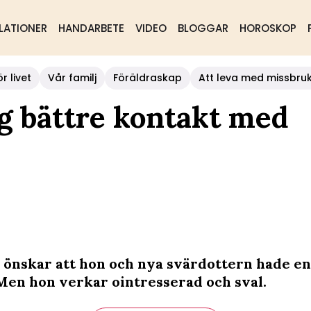
LATIONER
HANDARBETE
VIDEO
BLOGGAR
HOROSKOP
r livet
Vår familj
Föräldraskap
Att leva med missbru
ag bättre kontakt med
 önskar att hon och nya svärdottern hade en
 Men hon verkar ointresserad och sval.