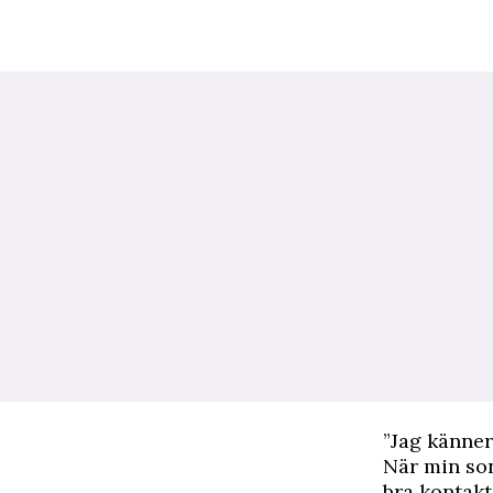
”Jag känner
När min son
bra kontakt