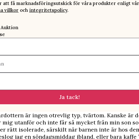
att få marknadsföringsutskick för våra produkter enligt vå
a villkor
och
integritetspolicy
.
 Auktion
se
mn
Ja tack!
rdottern är ingen otrevlig typ, tvärtom. Kanske är de
 mig utanför och inte får så mycket från min son so
er rätt isolerade, särskilt när barnen inte är hos de
reslog jag en söndagsmiddag ibland, eller bara kaffe