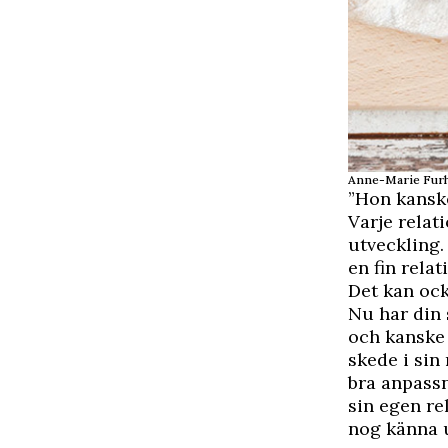
Anne-Marie Furho
”Hon kansk
Varje relati
utveckling.
en fin rela
Det kan ock
Nu har din 
och kanske 
skede i sin
bra anpassn
sin egen re
nog känna u