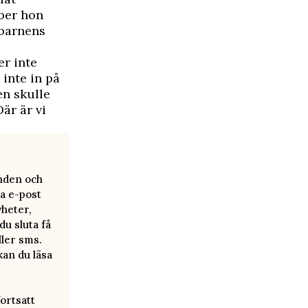
 ber hon
nbarnens
er inte
inte in på
en skulle
är är vi
anden och
a e-post
yheter,
u sluta få
ller sms.
kan du läsa
ortsatt