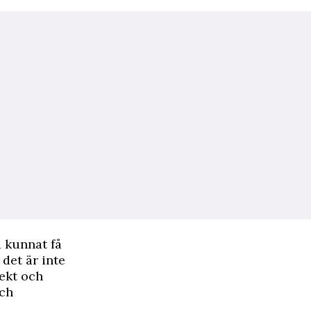
a kunnat få
det är inte
pekt och
och