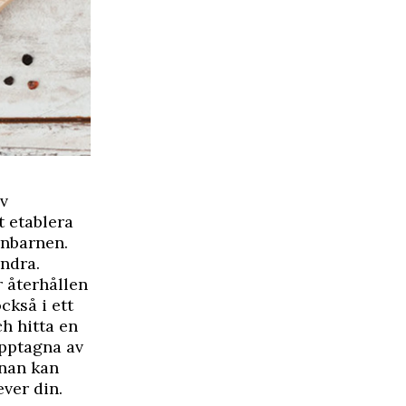
av
t etablera
rnbarnen.
ndra.
 återhållen
ckså i ett
ch hitta en
upptagna av
nnan kan
ver din.