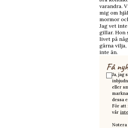
varandra. V
mig om hjäl
mormor och 
Jag vet int
gillar. Hon
livet på nå
gärna vilja
inte än.
Få nyh
Ja, jag
inbjudn
eller s
marknad
dessa e
För att
vår
int
Notera 