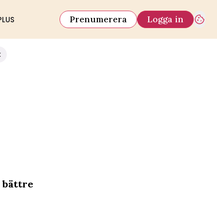
Prenumerera
Logga in
PLUS
k
 bättre