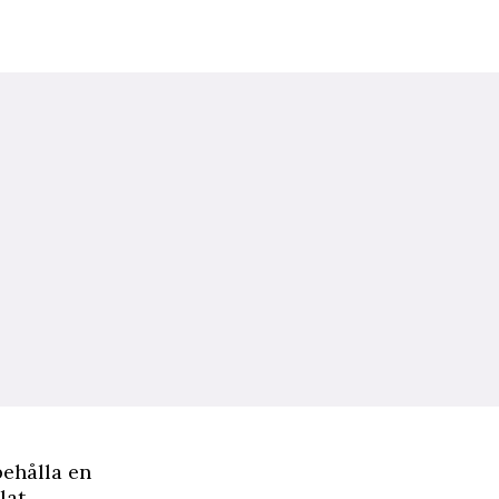
behålla en
lat