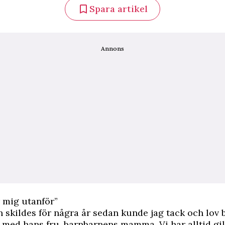
Spara artikel
Annons
 mig utanför”
 skildes för några år sedan kunde jag tack och lov 
 med hans fru, barnbarnens mamma. Vi har alltid gil