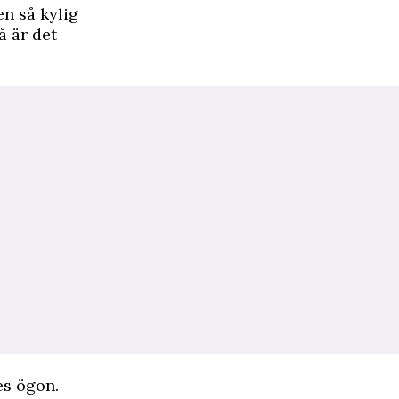
en så kylig
å är det
es ögon.