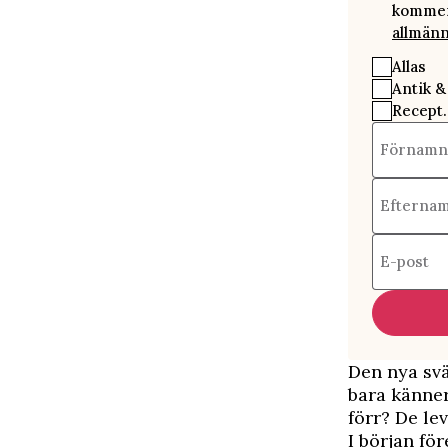
kommer 
allmänn
Allas
Antik &
Recept.
Förnamn
Efterna
E-post
Den nya svä
bara känner
förr? De lev
I början fö