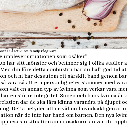
ff är Året Runts familjerådgivare.
e upplever situationen som osäker”
on har sitt mönster och befinner sig i olika stadier 
 Med din före detta sonhustru har du haft god tid at
tion och ni har dessutom ett särskilt band genom ba
så vara så att era personligheter stämmer med vara
son valt en annan typ av kvinna som verkar vara mer
har en större integritet. Sonen och hans kvinna är o
 relation där de ska lära känna varandra på djupet o
ing. Detta betyder att de väl nu huvudsakligen är 
lation när de inte har hand om barnen. Den nya kvi
ppleva sin situation ännu osäkrare än vad du upple