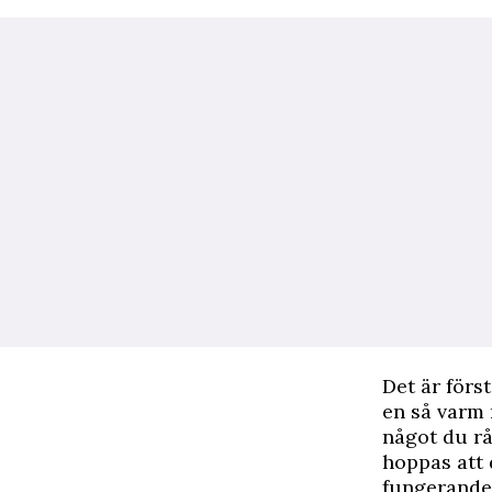
Det är förs
en så varm 
något du rå
hoppas att 
fungerande