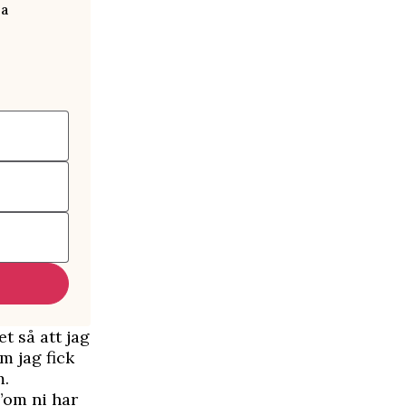
ra
t så att jag
m jag fick
m.
 ”om ni har