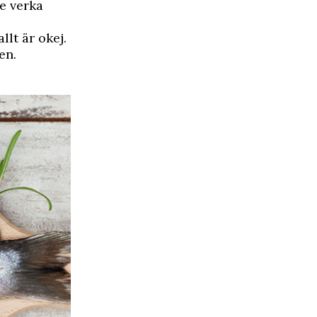
te verka
llt är okej.
en.