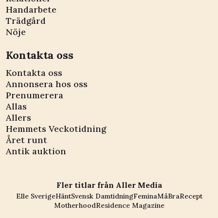
Handarbete
Trädgård
Nöje
Kontakta oss
Kontakta oss
Annonsera hos oss
Prenumerera
Allas
Allers
Hemmets Veckotidning
Året runt
Antik auktion
Fler titlar från Aller Media
Elle Sverige
Hänt
Svensk Damtidning
Femina
MåBra
Recept
Motherhood
Residence Magazine