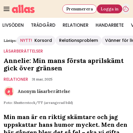
Prenumerera
Logga in
LIVSÖDEN
TRÄDGÅRD
RELATIONER
HANDARBETE
NYTT!
Korsord
Relationsproblem
Vänner för li
Lästips:
LÄSARBERÄTTELSER
Annelie: Min mans första aprilskämt
gick över gränsen
RELATIONER
31 mar, 2025
Anonym läsarberättelse
Foto: Shutterstock/TT (arrangerad bild)
Min man är en riktig skämtare och jag
uppskattar hans humor mycket. Men den
här gången blev det så fel – ska vi gifta