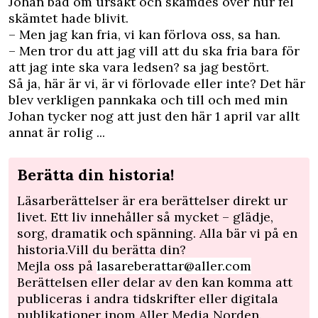
Johan bad om ursäkt och skämdes över hur fel
skämtet hade blivit.
– Men jag kan fria, vi kan förlova oss, sa han.
– Men tror du att jag vill att du ska fria bara för
att jag inte ska vara ledsen? sa jag bestört.
Så ja, här är vi, är vi förlovade eller inte? Det här
blev verkligen pannkaka och till och med min
Johan tycker nog att just den här 1 april var allt
annat är rolig ...
Berätta din historia!
Läsarberättelser är era berättelser direkt ur
livet. Ett liv innehåller så mycket – glädje,
sorg, dramatik och spänning. Alla bär vi på en
historia.Vill du berätta din?
Mejla oss på
lasareberattar@aller.com
Berättelsen eller delar av den kan komma att
publiceras i andra tidskrifter eller digitala
publikationer inom Aller Media Norden.