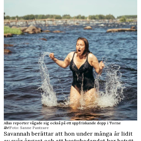
Allas reporter vågade sig också på ett uppfriskande dopp i Torne
älv!
Foto: Sanne Pantzare
Savannah berättar att hon under många år lidit
av svår ångest och att bastubadandet har betytt