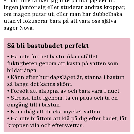
– Här inne tänker jag inte på hur jag ser ut.
Ingen jämför sig eller studerar andras kroppar,
om magen putar ut, eller man har dubbelhaka,
utan vi fokuserar bara på att vara oss själva,
säger Nova.
Så bli bastubadet perfekt
• Ha inte för het bastu, öka i stället
fuktigheten genom att kasta på vatten som
bildar ånga.
• Känn efter hur dagsläget är, stanna i bastun
så länge det känns skönt.
• Försök att slappna av och bara vara i nuet.
• Stressa inte igenom, ta en paus och ta en
omgång till i bastun.
• Kom ihåg att dricka mycket vatten.
• Ha inte bråttom att klä på dig efter badet, låt
kroppen vila och eftersvettas.