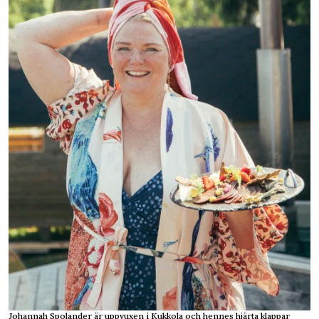
Johannah Spolander är uppvuxen i Kukkola och hennes hjärta klappar