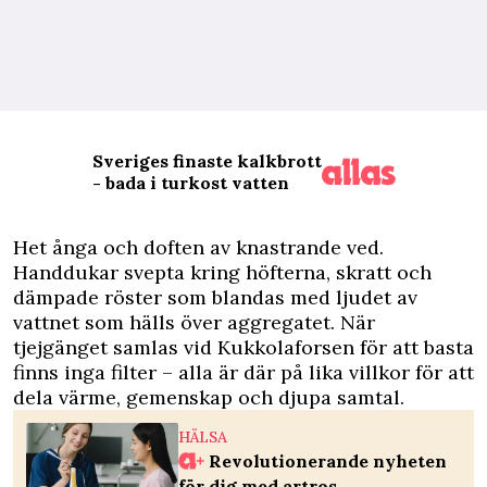
Sveriges finaste kalkbrott
- bada i turkost vatten
H
et ånga och doften av knastrande ved.
Handdukar svepta kring höfterna, skratt och
dämpade röster som blandas med ljudet av
vattnet som hälls över aggregatet. När
tjejgänget samlas vid Kukkolaforsen för att basta
finns inga filter – alla är där på lika villkor för att
dela värme, gemenskap och djupa samtal.
HÄLSA
Revolutionerande nyheten
för dig med artros