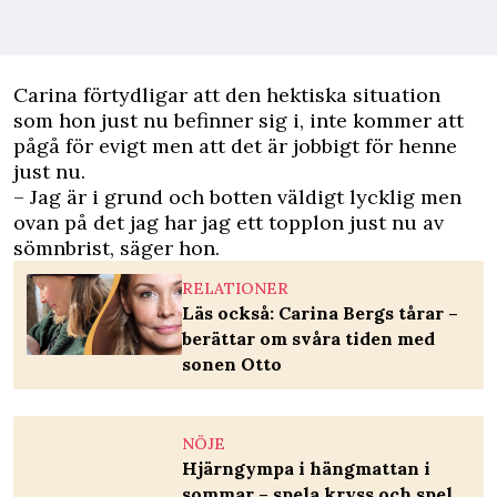
Carina förtydligar att den hektiska situation
som hon just nu befinner sig i, inte kommer att
pågå för evigt men att det är jobbigt för henne
just nu.
– Jag är i grund och botten väldigt lycklig men
ovan på det jag har jag ett topplon just nu av
sömnbrist, säger hon.
RELATIONER
Läs också: Carina Bergs tårar –
berättar om svåra tiden med
sonen Otto
NÖJE
Hjärngympa i hängmattan i
sommar – spela kryss och spel