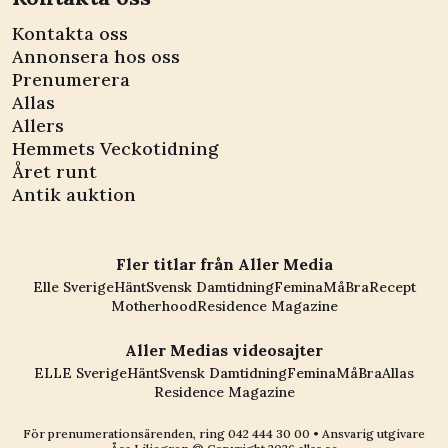
Kontakta oss
Annonsera hos oss
Prenumerera
Allas
Allers
Hemmets Veckotidning
Året runt
Antik auktion
Fler titlar från Aller Media
Elle Sverige
Hänt
Svensk Damtidning
Femina
MåBra
Recept
Motherhood
Residence Magazine
Aller Medias videosajter
ELLE Sverige
Hänt
Svensk Damtidning
Femina
MåBra
Allas
Residence Magazine
För prenumerationsärenden, ring
042 444 30 00
• Ansvarig utgivare