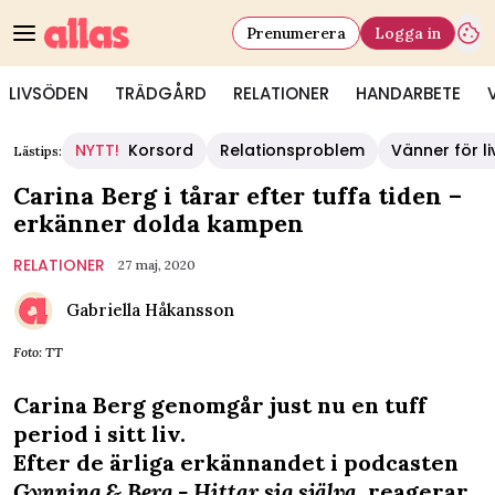
Prenumerera
Logga in
LIVSÖDEN
TRÄDGÅRD
RELATIONER
HANDARBETE
NYTT!
Korsord
Relationsproblem
Vänner för li
Lästips:
Carina Berg i tårar efter tuffa tiden –
erkänner dolda kampen
RELATIONER
27 maj, 2020
Gabriella Håkansson
Foto: TT
Carina Berg genomgår just nu en tuff
period i sitt liv.
Efter de ärliga erkännandet i podcasten
Gynning & Berg - Hittar sig själva
, reagerar