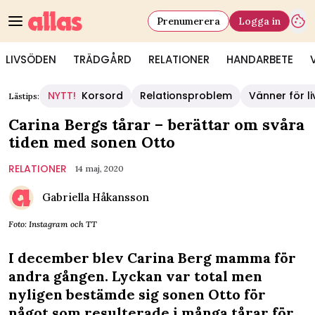
Prenumerera
Logga in
LIVSÖDEN
TRÄDGÅRD
RELATIONER
HANDARBETE
NYTT!
Korsord
Relationsproblem
Vänner för li
Lästips:
Carina Bergs tårar – berättar om svåra
tiden med sonen Otto
RELATIONER
14 maj, 2020
Gabriella Håkansson
Foto: Instagram och TT
I december blev Carina Berg mamma för
andra gången. Lyckan var total men
nyligen bestämde sig sonen Otto för
något som resulterade i många tårar för