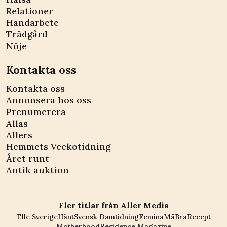
Relationer
Handarbete
Trädgård
Nöje
Kontakta oss
Kontakta oss
Annonsera hos oss
Prenumerera
Allas
Allers
Hemmets Veckotidning
Året runt
Antik auktion
Fler titlar från Aller Media
Elle Sverige
Hänt
Svensk Damtidning
Femina
MåBra
Recept
Motherhood
Residence Magazine