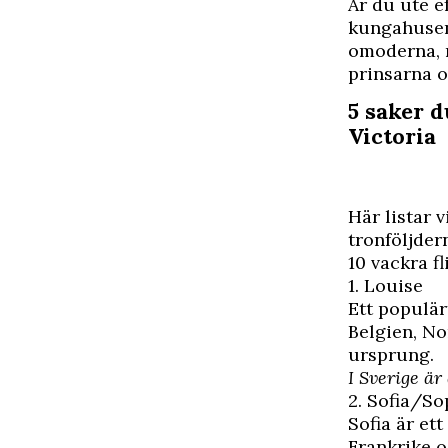
Ä
r du ute e
kungahusen 
omoderna, 
prinsarna o
5 saker 
Victoria
Här listar 
tronföljder
10 vackra 
1. Louise
Ett populär
Belgien, No
ursprung.
I Sverige är
2. Sofia/So
Sofia är et
Frankrike o