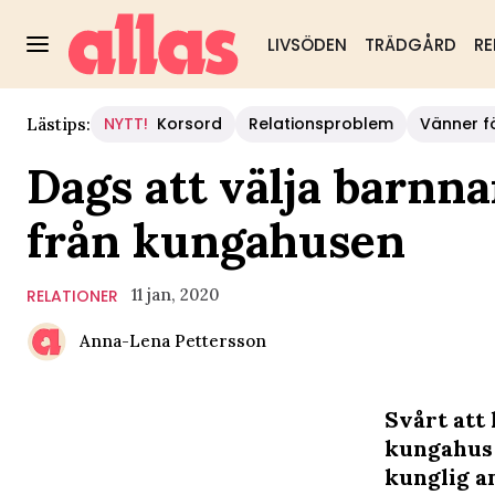
LIVSÖDEN
TRÄDGÅRD
RE
NYTT!
Korsord
Relationsproblem
Vänner fö
Lästips:
Dags att välja barnn
från kungahusen
11 jan, 2020
RELATIONER
Anna-Lena Pettersson
Svårt att 
kungahus 
kunglig a