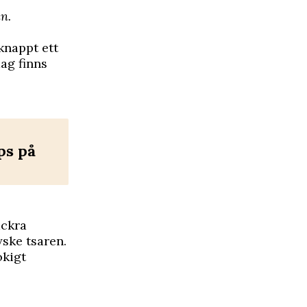
n.
knappt ett
ag finns
ps på
ackra
yske tsaren.
okigt