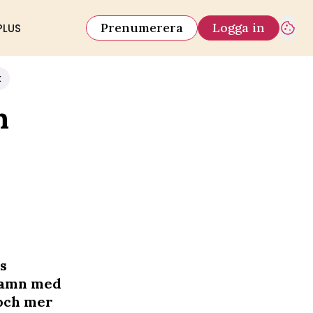
Prenumerera
Logga in
PLUS
k
n
as
 namn med
 och mer