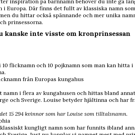
fter inspiration på barnnamn behöver du inte gå läng
i Europa. Där finns det fullt av klassiska namn som 
men du hittar också spännande och mer unika nam
ch prinsessorna.
du kanske inte visste om kronprinsessan
vi 10 flicknamn och 10 pojknamn som man kan hitta i 
na.
flicknamn från Europas kungahus
t namn i flera av kungahusen och hittas bland annat
rge och Sverige. Louise betyder hjältinna och har f
 det 15 294 kvinnor som har Louise som tilltalsnamn.
phia
t klassiskt kungligt namn som har funnits ibland ann
ch Sverige. Just nu kopplar vi namnet mest med pr