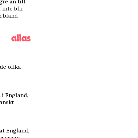
re än till
inte blir
n bland
de olika
 i England,
ranskt
at England,
insessan