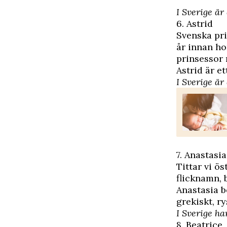
I Sverige är
6. Astrid
Svenska pri
år innan ho
prinsessor 
Astrid är e
I Sverige är
7. Anastasia
Tittar vi ö
flicknamn, 
Anastasia b
grekiskt, r
I Sverige ha
8. Beatrice