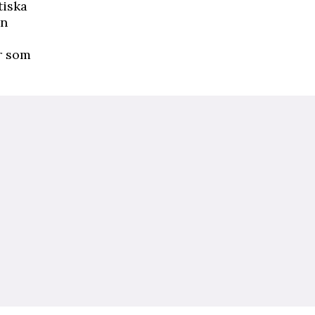
tiska
an
r som