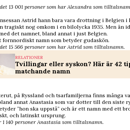
 det 13 001 personer som har Alexandra som tilltalsnam
nsessan Astrid hann bara vara drottning i Belgien i 
n tragiskt nog omkom i en bilolycka 1935. Men än id
med det namnet, bland annat i just Belgien.
tt fornnordiskt namn som betyder gudaskön.
 det 15 566 personer som har Astrid som tilltalsnamn.
RELATIONER
Tvillingar eller syskon? Här är 42 ti
matchande namn
sterut, på Ryssland och tsarfamiljerna finns många v
bland annat Anastasia som var dotter till den siste r
etyder ”hon ska uppstå” och är ett namn med ett br
yskt, och latinskt ursprung.
r 1 140 personer Anastasia som tilltalsnamn.