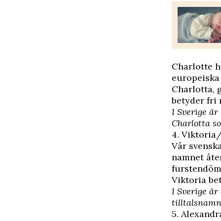
Charlotte h
europeiska 
Charlotta, 
betyder fri
I Sverige är
Charlotta s
4. Viktoria
Vår svenska
namnet åter
furstendöm
Viktoria be
I Sverige är
tilltalsnamn
5. Alexandr