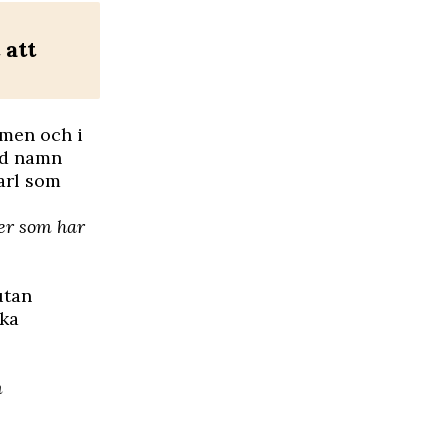
 att
ömen och i
vid namn
Carl som
ner som har
utan
ska
m