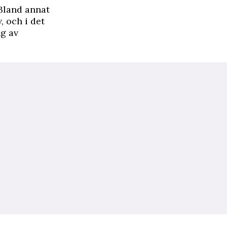
 Bland annat
, och i det
ng av