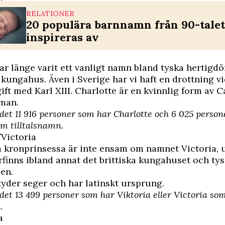
RELATIONER
20 populära barnnamn från 90-talet
inspireras av
ar länge varit ett vanligt namn bland tyska hertigd
kungahus. Även i Sverige har vi haft en drottning 
gift med Karl XIII. Charlotte är en kvinnlig form av 
 man.
 det 11 916 personer som har Charlotte och 6 025 perso
om tilltalsnamn.
/Victoria
 kronprinsessa är inte ensam om namnet Victoria, 
finns ibland annat det brittiska kungahuset och ty
en.
tyder seger och har latinskt ursprung.
 det 13 499 personer som har Viktoria eller Victoria so
.
a