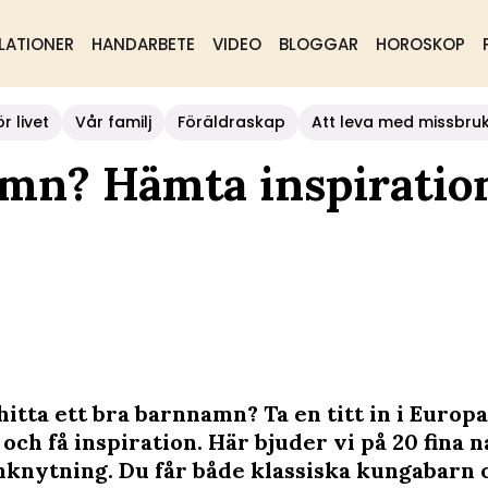
LATIONER
HANDARBETE
VIDEO
BLOGGAR
HOROSKOP
r livet
Vår familj
Föräldraskap
Att leva med missbru
amn? Hämta inspiratio
hitta ett bra barnnamn? Ta en titt in i Europ
och få inspiration. Här bjuder vi på 20 fina
nknytning. Du får både klassiska kungabarn