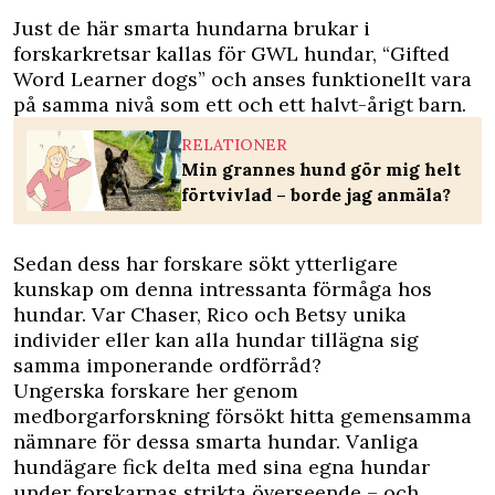
Just de här smarta hundarna brukar i
forskarkretsar kallas för GWL hundar, “Gifted
Word Learner dogs” och anses funktionellt vara
på samma nivå som ett och ett halvt-årigt barn.
RELATIONER
Min grannes hund gör mig helt
förtvivlad – borde jag anmäla?
Sedan dess har forskare sökt ytterligare
kunskap om denna intressanta förmåga hos
hundar. Var Chaser, Rico och Betsy unika
individer eller kan alla hundar tillägna sig
samma imponerande ordförråd?
Ungerska forskare her genom
medborgarforskning försökt hitta gemensamma
nämnare för dessa smarta hundar. Vanliga
hundägare fick delta med sina egna hundar
under forskarnas strikta överseende – och