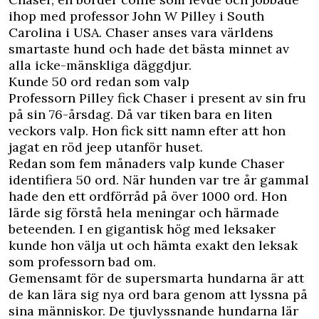
ihop med professor John W Pilley i South
Carolina i USA. Chaser anses vara världens
smartaste hund och hade det bästa minnet av
alla icke-mänskliga däggdjur.
Kunde 50 ord redan som valp
Professorn Pilley fick Chaser i present av sin fru
på sin 76-årsdag. Då var tiken bara en liten
veckors valp. Hon fick sitt namn efter att hon
jagat en röd jeep utanför huset.
Redan som fem månaders valp kunde Chaser
identifiera 50 ord. När hunden var tre år gammal
hade den ett ordförråd på över 1000 ord. Hon
lärde sig förstå hela meningar och härmade
beteenden. I en gigantisk hög med leksaker
kunde hon välja ut och hämta exakt den leksak
som professorn bad om.
Gemensamt för de supersmarta hundarna är att
de kan lära sig nya ord bara genom att lyssna på
sina människor. De tjuvlyssnande hundarna lär