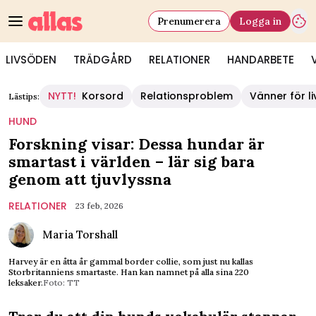
Prenumerera
Logga in
LIVSÖDEN
TRÄDGÅRD
RELATIONER
HANDARBETE
NYTT!
Korsord
Relationsproblem
Vänner för li
Lästips:
HUND
Forskning visar: Dessa hundar är
smartast i världen – lär sig bara
genom att tjuvlyssna
RELATIONER
23 feb, 2026
Maria Torshall
Harvey är en åtta år gammal border collie, som just nu kallas
Storbritanniens smartaste. Han kan namnet på alla sina 220
leksaker.
Foto: TT