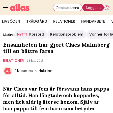
Prenumerera
Logga in
LIVSÖDEN
TRÄDGÅRD
RELATIONER
HANDARBETE
NYTT!
Korsord
Relationsproblem
Vänner för li
Lästips:
Ensamheten har gjort Claes Malmberg
till en bättre farsa
RELATIONER
23 jun, 2015
Hemmets redaktion
När Claes var fem år försvann hans pappa
för alltid. Han längtade och hoppades,
men fick aldrig återse honom. Själv är
han pappa till fem barn som betyder