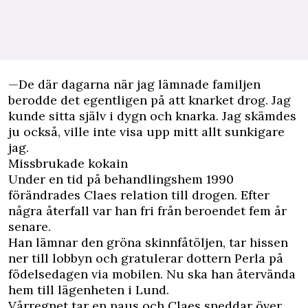
—De där dagarna när jag lämnade familjen
berodde det egentligen på att knarket drog. Jag
kunde sitta själv i dygn och knarka. Jag skämdes
ju också, ville inte visa upp mitt allt sunkigare
jag.
Missbrukade kokain
Under en tid på behandlingshem 1990
förändrades Claes relation till drogen. Efter
några återfall var han fri från beroendet fem år
senare.
Han lämnar den gröna skinnfåtöljen, tar hissen
ner till lobbyn och gratulerar dottern Perla på
födelsedagen via mobilen. Nu ska han återvända
hem till lägenheten i Lund.
Vårregnet tar en paus och Claes sneddar över