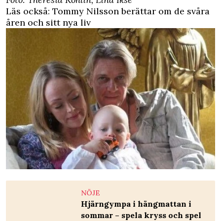
Läs också:
Tommy Nilsson berättar om de svåra
åren och sitt nya liv
NÖJE
Hjärngympa i hängmattan i
sommar – spela kryss och spel