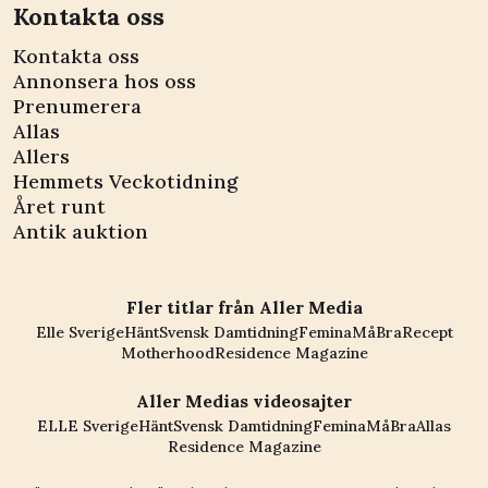
Kontakta oss
Kontakta oss
Annonsera hos oss
Prenumerera
Allas
Allers
Hemmets Veckotidning
Året runt
Antik auktion
Fler titlar från Aller Media
Elle Sverige
Hänt
Svensk Damtidning
Femina
MåBra
Recept
Motherhood
Residence Magazine
Aller Medias videosajter
ELLE Sverige
Hänt
Svensk Damtidning
Femina
MåBra
Allas
Residence Magazine