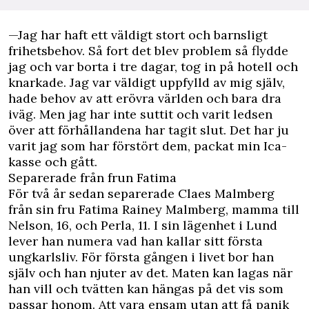
—Jag har haft ett väldigt stort och barnsligt
frihetsbehov. Så fort det blev problem så flydde
jag och var borta i tre dagar, tog in på hotell och
knarkade. Jag var väldigt uppfylld av mig själv,
hade behov av att erövra världen och bara dra
iväg. Men jag har inte suttit och varit ledsen
över att förhållandena har tagit slut. Det har ju
varit jag som har förstört dem, packat min Ica-
kasse och gått.
Separerade från frun Fatima
För två år sedan separerade Claes Malmberg
från sin fru Fatima Rainey Malmberg, mamma till
Nelson, 16, och Perla, 11. I sin lägenhet i Lund
lever han numera vad han kallar sitt första
ungkarlsliv. För första gången i livet bor han
själv och han njuter av det. Maten kan lagas när
han vill och tvätten kan hängas på det vis som
passar honom. Att vara ensam utan att få panik