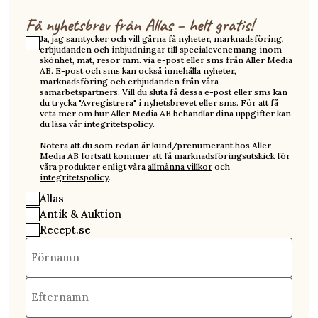
Få nyhetsbrev från Allas – helt gratis!
Ja, jag samtycker och vill gärna få nyheter, marknadsföring,
erbjudanden och inbjudningar till specialevenemang inom
skönhet, mat, resor mm. via e-post eller sms från Aller Media
AB. E-post och sms kan också innehålla nyheter,
marknadsföring och erbjudanden från våra
samarbetspartners. Vill du sluta få dessa e-post eller sms kan
du trycka "Avregistrera" i nyhetsbrevet eller sms. För att få
veta mer om hur Aller Media AB behandlar dina uppgifter kan
du läsa vår
integritetspolicy
.
Notera att du som redan är kund/prenumerant hos Aller
Media AB fortsatt kommer att få marknadsföringsutskick för
våra produkter enligt våra
allmänna villkor
och
integritetspolicy
.
Allas
Antik & Auktion
Recept.se
Förnamn
Efternamn