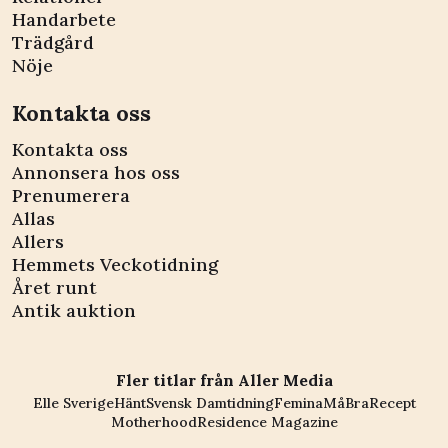
Handarbete
Trädgård
Nöje
Kontakta oss
Kontakta oss
Annonsera hos oss
Prenumerera
Allas
Allers
Hemmets Veckotidning
Året runt
Antik auktion
Fler titlar från Aller Media
Elle Sverige
Hänt
Svensk Damtidning
Femina
MåBra
Recept
Motherhood
Residence Magazine