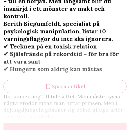
– till en början. Men långsamt blir du
insnärjd i ett mönster av makt och
kontroll.
Berith Siegumfeldt, specialist på
psykologisk manipulation, listar 10
varningsflaggor du inte ska ignorera.
✔︎ Tecknen på en toxisk relation
✔︎ Själsfrände på rekordtid – för bra för
att vara sant
✔︎ Hungern som aldrig kan mättas
Spara artikel
D
u känner nog till talesättet: Man måste kyssa
några grodor innan man hittar prinsen. Men i
dejtingdjungeln gömmer sig också giftiga arter
som du bör undvika.