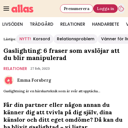
Prenumerera
Logga in
LIVSÖDEN
TRÄDGÅRD
RELATIONER
HANDARBETE
NYTT!
Korsord
Relationsproblem
Vänner för li
Lästips:
Gaslighting: 6 fraser som avslöjar att
du blir manipulerad
RELATIONER
27 feb, 2023
Emma Forsberg
Gaslightning är en härskarteknik som är svår att upptäcka...
Får din partner eller någon annan du
känner dig att tvivla på dig själv, dina
känslor och ditt eget omdöme? Då kan du
ha blivit gaslightad – vi listar