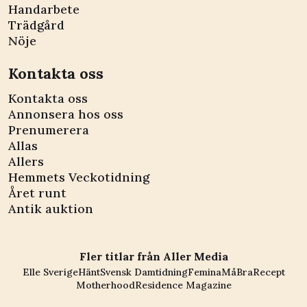
Handarbete
Trädgård
Nöje
Kontakta oss
Kontakta oss
Annonsera hos oss
Prenumerera
Allas
Allers
Hemmets Veckotidning
Året runt
Antik auktion
Fler titlar från Aller Media
Elle Sverige
Hänt
Svensk Damtidning
Femina
MåBra
Recept
Motherhood
Residence Magazine