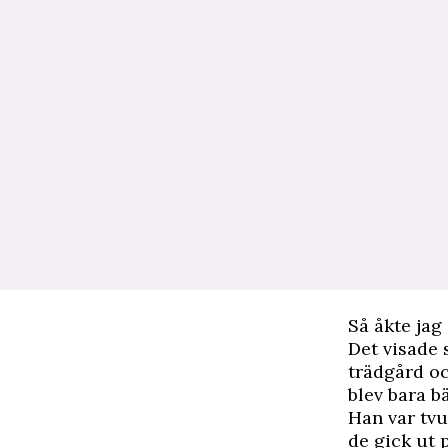
Så åkte jag
Det visade 
trädgård o
blev bara bä
Han var tv
de gick ut