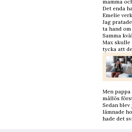
mamma och v
Det enda han
Emelie verk
Jag pratade
ta hand om 
Samma kväll
Max skulle 
tycka att de
Men pappa sa
mållös först
Sedan blev 
lämnade hon
hade det sv