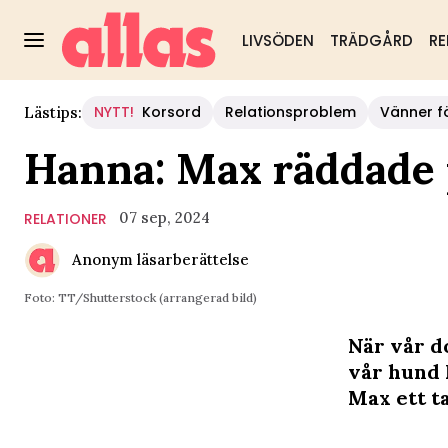
LIVSÖDEN
TRÄDGÅRD
RE
NYTT!
Korsord
Relationsproblem
Vänner fö
Lästips:
Hanna: Max räddade
07 sep, 2024
RELATIONER
Anonym läsarberättelse
Foto: TT/Shutterstock (arrangerad bild)
När vår d
vår hund 
Max ett ta