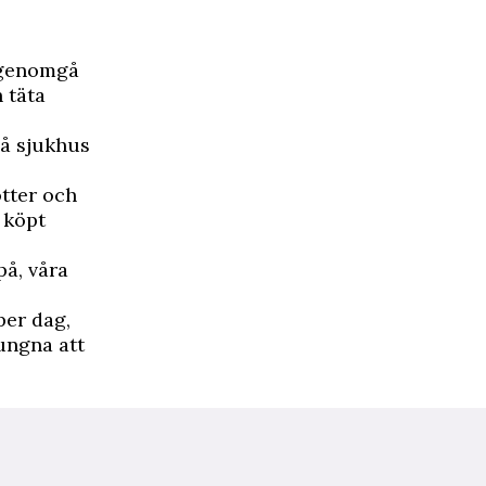
t genomgå
 täta
på sjukhus
otter och
 köpt
på, våra
per dag,
ungna att