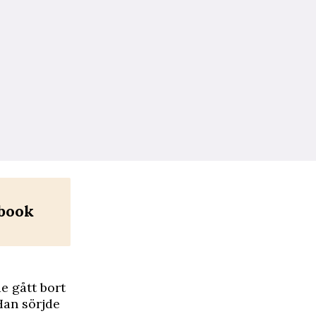
ebook
e gått bort
 Han sörjde