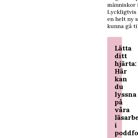
människor 
Lyckligtvis
en helt ny 
kunna gå ti
Lätta
ditt
hjärta:
Här
kan
du
lyssna
på
våra
läsarb
i
poddf