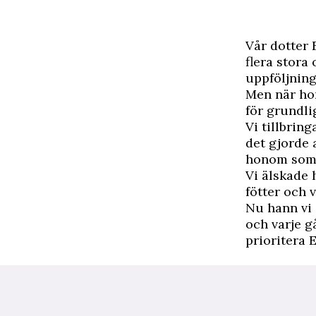
V
år dotter 
flera stora
uppföljning
Men när hon
för grundli
Vi tillbrin
det gjorde 
honom som 
Vi älskade 
fötter och v
Nu hann vi 
och varje g
prioritera 