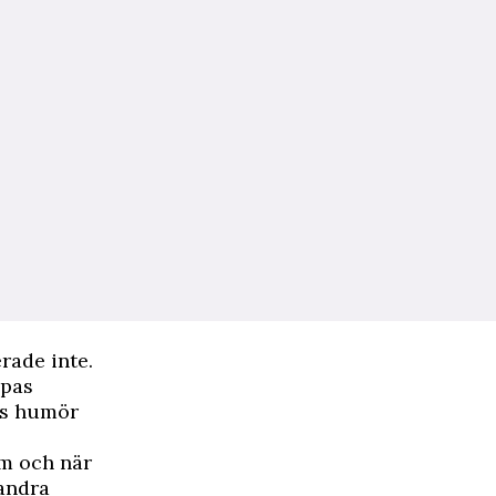
rade inte.
ppas
as humör
om och när
andra