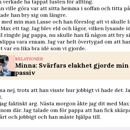
erkade ha tappat lusten för allting.
 ville göra var att sitta hemma i soffan och titta på 
ade han bry sig om längre.
 med min man Lasse och han föreslog att vi skulle 
Max ett tag. Jag blev eld och lågor, vilken lysande i
 ringde jag pappa, nu skulle han få någon att bry 
slippa vara ensam. Jag var helt övertygad om att ha
t var en lika bra idé som vi gjorde.
RELATIONER
Minna: Svärfars elakhet gjorde mi
passiv
 nej, trots att han visste hur jobbigt vi hade det. Ja
.
jag faktiskt arg. Nästa morgon åkte jag dit med Max
om där. Jag talade om för pappa att han fick skärpa 
årt och jobbigt och han måste hjälpa till.