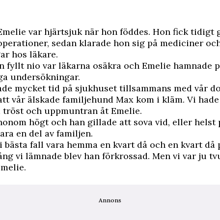
Emelie var hjärtsjuk när hon föddes. Hon fick tidig
 operationer, sedan klarade hon sig på mediciner och
ar hos läkare.
 fyllt nio var läkarna osäkra och Emelie hamnade 
ga undersökningar.
gade mycket tid på sjukhuset tillsammans med vår d
att vår älskade familjehund Max kom i kläm. Vi hade
tröst och uppmuntran åt Emelie.
honom högt och han gillade att sova vid, eller helst 
ara en del av familjen.
i bästa fall vara hemma en kvart då och en kvart då 
ång vi lämnade blev han förkrossad. Men vi var ju tv
Emelie.
Annons