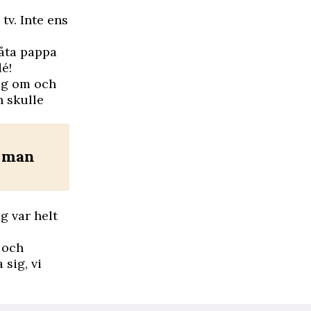
tv. Inte ens
låta pappa
dé!
sig om och
n skulle
n man
g var helt
 och
sig, vi