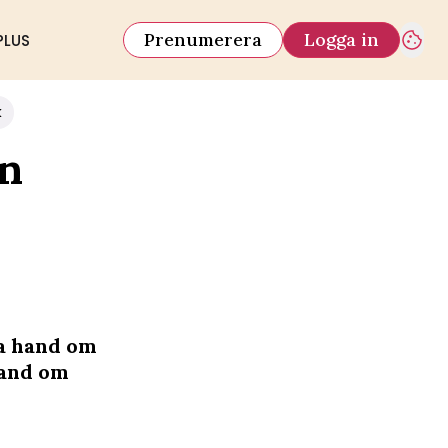
Prenumerera
Logga in
PLUS
k
en
ta hand om
hand om