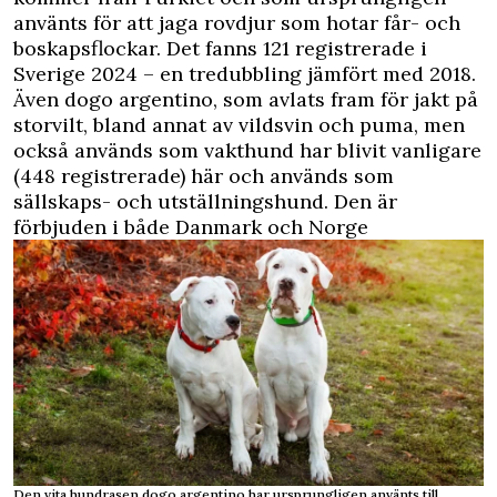
använts för att jaga rovdjur som hotar får- och
boskapsflockar. Det fanns 121 registrerade i
Sverige 2024 – en tredubbling jämfört med 2018.
Även dogo argentino, som avlats fram för jakt på
storvilt, bland annat av vildsvin och puma, men
också används som vakthund har blivit vanligare
(448 registrerade) här och används som
sällskaps- och utställningshund. Den är
förbjuden i både Danmark och Norge
Den vita hundrasen dogo argentino har ursprungligen använts till