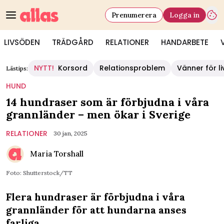
Prenumerera
Logga in
LIVSÖDEN
TRÄDGÅRD
RELATIONER
HANDARBETE
NYTT!
Korsord
Relationsproblem
Vänner för li
Lästips:
HUND
14 hundraser som är förbjudna i våra
grannländer – men ökar i Sverige
RELATIONER
30 jan, 2025
Maria Torshall
Foto: Shutterstock/TT
Flera hundraser är förbjudna i våra
grannländer för att hundarna anses
farliga.