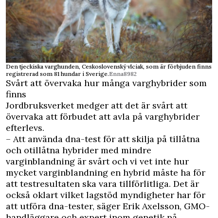
Den tjeckiska varghunden, Ceskoslovenský vlciak, som är förbjuden finns
registrerad som 81 hundar i Sverige.
Enna8982
Svårt att övervaka hur många varghybrider som
finns
Jordbruksverket medger att det är svårt att
övervaka att förbudet att avla på varghybrider
efterlevs.
– Att använda dna-test för att skilja på tillåtna
och otillåtna hybrider med mindre
varginblandning är svårt och vi vet inte hur
mycket varginblandning en hybrid måste ha för
att testresultaten ska vara tillförlitliga. Det är
också oklart vilket lagstöd myndigheter har för
att utföra dna-tester, säger Erik Axelsson, GMO-
handläggare och expert inom genetik på