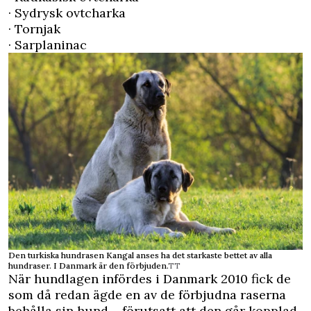
· Sydrysk ovtcharka
· Tornjak
· Sarplaninac
Den turkiska hundrasen Kangal anses ha det starkaste bettet av alla
hundraser. I Danmark är den förbjuden.
TT
När hundlagen infördes i Danmark 2010 fick de
som då redan ägde en av de förbjudna raserna
behålla sin hund – förutsatt att den går kopplad