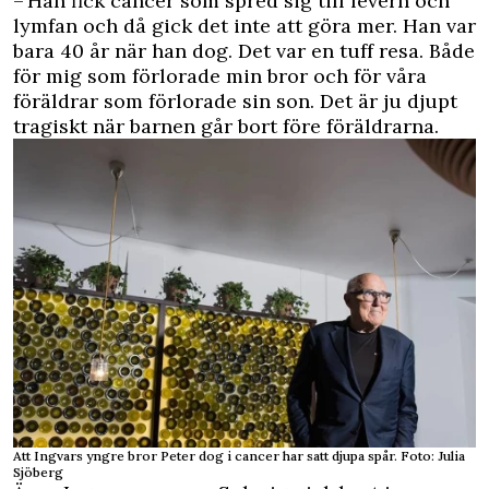
– Han fick cancer som spred sig till levern och
lymfan och då gick det inte att göra mer. Han var
bara 40 år när han dog. Det var en tuff resa. Både
för mig som förlorade min bror och för våra
föräldrar som förlorade sin son. Det är ju djupt
tragiskt när barnen går bort före föräldrarna.
Att Ingvars yngre bror Peter dog i cancer har satt djupa spår. Foto: Julia
Sjöberg