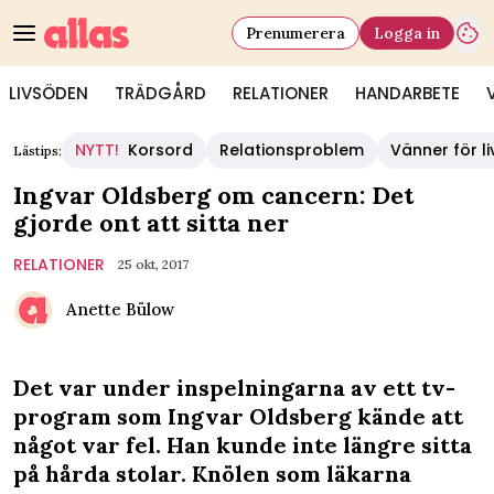
Prenumerera
Logga in
LIVSÖDEN
TRÄDGÅRD
RELATIONER
HANDARBETE
NYTT!
Korsord
Relationsproblem
Vänner för li
Lästips:
Ingvar Oldsberg om cancern: Det
gjorde ont att sitta ner
RELATIONER
25 okt, 2017
Anette Bülow
Det var under inspelningarna av ett tv-
program som Ingvar Oldsberg kände att
något var fel. Han kunde inte längre sitta
på hårda stolar. Knölen som läkarna