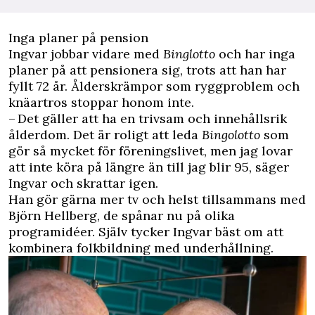
Inga planer på pension
Ingvar jobbar vidare med
Binglotto
och har inga
planer på att pensionera sig, trots att han har
fyllt 72 år. Ålderskrämpor som
ryggproblem
och
knäartros stoppar honom inte.
– Det gäller att ha en trivsam och innehållsrik
ålderdom. Det är roligt att leda
Bingolotto
som
gör så mycket för föreningslivet, men jag lovar
att inte köra på längre än till jag blir 95, säger
Ingvar och skrattar igen.
Han gör gärna mer tv och helst tillsammans med
Björn Hellberg
, de spånar nu på olika
programidéer. Själv tycker Ingvar bäst om att
kombinera folkbildning med underhållning.