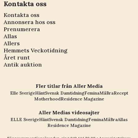
Kontakta oss
Kontakta oss
Annonsera hos oss
Prenumerera
Allas
Allers
Hemmets Veckotidning
Året runt
Antik auktion
Fler titlar från Aller Media
Elle Sverige
Hänt
Svensk Damtidning
Femina
MåBra
Recept
Motherhood
Residence Magazine
Aller Medias videosajter
ELLE Sverige
Hänt
Svensk Damtidning
Femina
MåBra
Allas
Residence Magazine