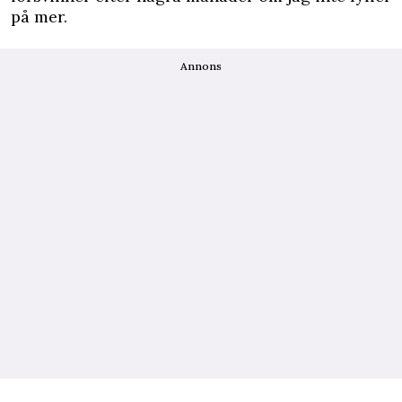
på mer.
Annons