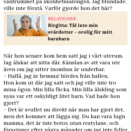
väntrummet på skönhetssalongen. Jag blundade,
ville inte förstå. Varför gjorde hon det här?
RELATIONER
Birgitta: Tål inte min
svärdotter – orolig för mitt
barnbarn
När hon senare kom hem satt jag i vårt uterum.
Jag älskar att sitta där. Känslan av att vara ute
även om jag sitter inomhus är underbar.
– Hallå, jag är hemma! hördes från hallen.
Hon kom ut där jag satt och jag ville inte tro
mina ögon. Min lilla flicka. Min lilla älskling som
nyss var ett oskyldigt litet barn. Vad hade hon
gjort?
– Det är svullet nu direkt när man har gjort det,
men det kommer att lägga sig. Du kan vara lugn
mamma, det är inte botox utan restylane, och
försvinner efter några månader om jag inte fyller