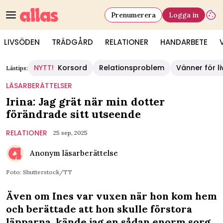
Prenumerera
Logga in
LIVSÖDEN
TRÄDGÅRD
RELATIONER
HANDARBETE
NYTT!
Korsord
Relationsproblem
Vänner för li
Lästips:
LÄSARBERÄTTELSER
Irina: Jag grät när min dotter
förändrade sitt utseende
RELATIONER
25 sep, 2025
Anonym läsarberättelse
Foto: Shutterstock/TT
Även om Ines var vuxen när hon kom hem
och berättade att hon skulle förstora
läpparna, kände jag en sådan enorm sorg.