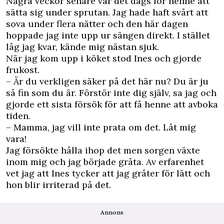
Några veckor senare var det dags för henne att
sätta sig under sprutan. Jag hade haft svårt att
sova under flera nätter och den här dagen
hoppade jag inte upp ur sängen direkt. I stället
låg jag kvar, kände mig nästan sjuk.
När jag kom upp i köket stod Ines och gjorde
frukost.
– Är du verkligen säker på det här nu? Du är ju
så fin som du är. Förstör inte dig själv, sa jag och
gjorde ett sista försök för att få henne att avboka
tiden.
– Mamma, jag vill inte prata om det. Låt mig
vara!
Jag försökte hålla ihop det men sorgen växte
inom mig och jag började gråta. Av erfarenhet
vet jag att Ines tycker att jag gråter för lätt och
hon blir irriterad på det.
Annons