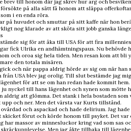
e brev till honom där jag skrev hur arg och besviken
försökte på alla sätt få honom att släppa offerkofta
 som i en enda röra.
ar på huvudet och smuttar på sitt kaffe när hon berä
ligt nog klarade av att sköta sitt jobb ganska länge
us
tämde sig för att åka till USA för att fira millennies
ngar fick Ulrika en andhämtningspaus. Nu behövde h
honom och oroa sig hela tiden. Men resan kom att bli y
rmare den totala misären.
gick och när pappa aldrig hörde av sig om när han 
rån USA blev jag orolig. Till slut bestämde jag mig
 lägenhet för att se om han redan hade kommit hem.
 ju nyckel till hans lägenhet och synen som mötte 
aldrig att glömma. Det stank i hela bostaden som 
t upp och ner. Men det värsta var Kurts tillstånd.
 ovårdad och aspackad och hade delirium. Jag hade 
 skicket förut och körde honom till psyket. Det var
ag har massor av minnesluckor kring vad som sas oc
 skräckupplevelse. Men jag åkte tillbaka till lägenh