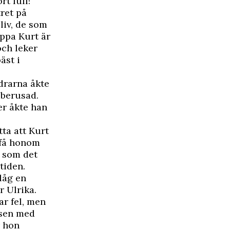
rt full!
tret på
 liv, de som
appa Kurt är
och leker
äst i
ldrarna åkte
 berusad.
er åkte han
ta att Kurt
 få honom
r som det
tiden.
 låg en
r Ulrika.
ar fel, men
lsen med
r hon