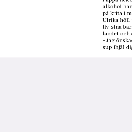
alkohol han
på krita i 
Ulrika höll
liv, sina b
landet och 
– Jag önska
sup ihjäl d