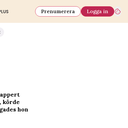
Prenumerera
Logga in
PLUS
k
tappert
t, körde
ngades hon