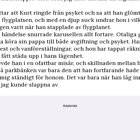
ttar att Kurt ringde från psyket och sa att han glömt
 flygplatsen, och med en djup suck undrar hon i vilk
gen varit när han stapplade av flygplanet.
 händelse snurrade karusellen allt fortare. Otaliga
a köra sin pappa till både avgiftning och psyket. Ha
st och vanföreställningar, och hon har tappat räkn
fått städa upp i hans lägenhet.
 levde han i en ofattbar misär, och skillnaden mella
å parkbänken var bara den att han fortfarande hade
mig ständigt för honom. Det var bara när han låg in
jag kunde slappna av.
Annons