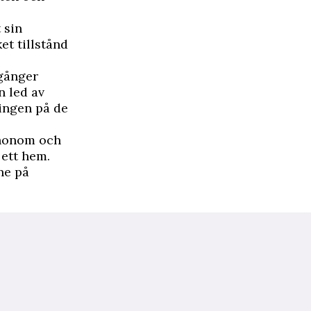
 sin
et tillstånd
 gånger
n led av
ingen på de
n honom och
 ett hem.
ne på