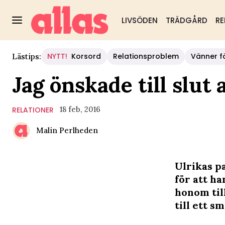
LIVSÖDEN
TRÄDGÅRD
RE
NYTT!
Korsord
Relationsproblem
Vänner fö
Lästips:
Jag önskade till slut 
18 feb, 2016
RELATIONER
Malin Perlheden
Ulrikas p
för att ha
honom till
till ett s