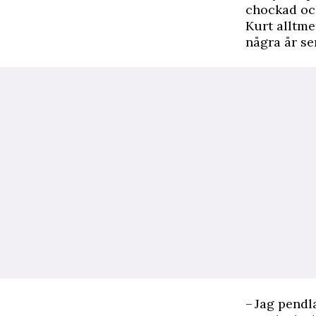
chockad och
Kurt alltme
några år sen
– Jag pendl