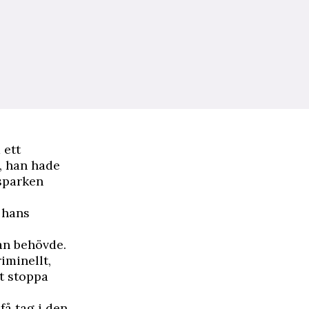
 ett
, han hade
 sparken
r hans
an behövde.
iminellt,
tt stoppa
få tag i den