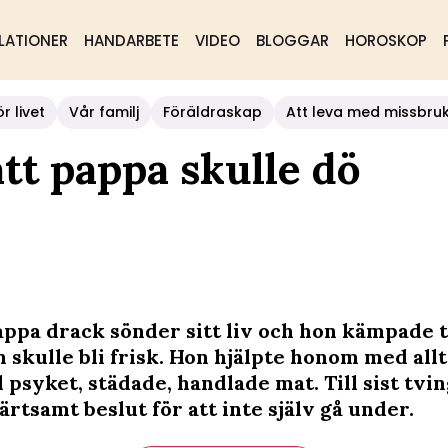
LATIONER
HANDARBETE
VIDEO
BLOGGAR
HOROSKOP
r livet
Vår familj
Föräldraskap
Att leva med missbru
att pappa skulle dö
appa drack sönder sitt liv och hon kämpade 
n skulle bli frisk. Hon hjälpte honom med all
 psyket, städade, handlade mat. Till sist tvi
märtsamt beslut för att inte själv gå under.