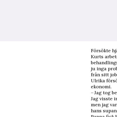
Försökte hj
Kurts arbet
behandlings
ju inga pro
från sitt job
Ulrika förs
ekonomi.
– Jag tog b
Jag visste 
men jag var
hans supand
Pappa fick 