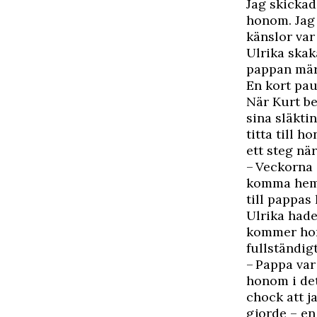
Jag skickad
honom. Jag 
känslor var
Ulrika skak
pappan märk
En kort pa
När Kurt bes
sina släkti
titta till 
ett steg nä
– Veckorna 
komma hem f
till pappas
Ulrika hade
kommer hon 
fullständig
– Pappa var
honom i det
chock att j
gjorde – en