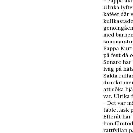
– Pappa åkte
Ulrika lyft
kaféet där v
kullkastade
genomgående
med barnen,
sommarstug
Pappa Kurt 
på fest då 
Senare har 
iväg på häls
Sakta rull
druckit mer
att söka hj
var. Ulrika
– Det var mä
tablettask 
Efteråt har
hon förstod
rattfyllan p