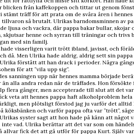
 dit för rattfylla och miste sitt körkort. Han hade kö
er blicken från kaffekoppen och tittar ut genom föns
i stämt träff för att prata om de svåra åren i hennes
 tillvaron så brutalt. Ulrikas barndomsminnen av p
 ljusa och vackra, där pappa bakar bullar, skojar 
 skjutsar henne och syrran till träningar och trivs b
an med sin familj.
hade visserligen varit trött ibland, javisst, och förä
och då. Men Ulrika hade aldrig, aldrig sett sin pappa
Ulrika förstått att han drack i perioder. Några gång
ohem för att ”vila upp sig”.
ades sanningen upp när hennes mamma började berät
 än alla andra redan när de träffades. Hon försökte
älp flera gånger, men accepterade till slut att det va
 fick veta att hennes pappa haft alkoholproblem hela 
rkligt, men plötsligt förstod jag ju varför det alltid
på köksbänken och varför pappa ofta var ”trött”, säge
 Ulrikas syster sagt att hon hade på känn att något v
 inte vad.
Ulrika berättar att det var som om hände
å allvar fick det att gå utför för pappa Kurt. Själv va