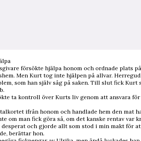
älpa
sgivare försökte hjälpa honom och ordnade plats på
hem. Men Kurt tog inte hjälpen på allvar. Herregud
blem, som han själv såg på saken. Till slut fick Kurt
b.
ökte ta kontroll över Kurts liv genom att ansvara fö
etalkortet ifrån honom och handlade hem den mat h
inte om man fick göra så, om det kanske rentav var kr
 desperat och gjorde allt som stod i min makt för a
e, berättar hon.
begära fickpengar av Ulrika, men ändå lyckades han 