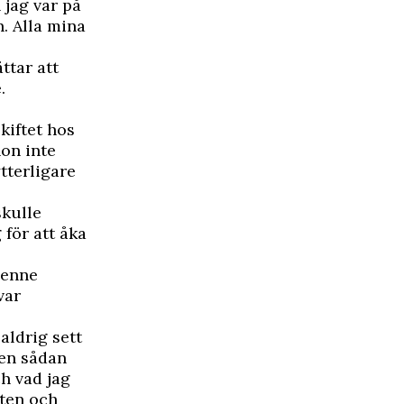
 jag var på
n. Alla mina
ttar att
.
kiftet hos
on inte
tterligare
skulle
 för att åka
henne
var
aldrig sett
 en sådan
h vad jag
eten och