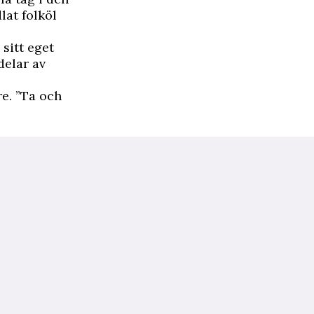
lat folköl
sitt eget
delar av
re. ”Ta och