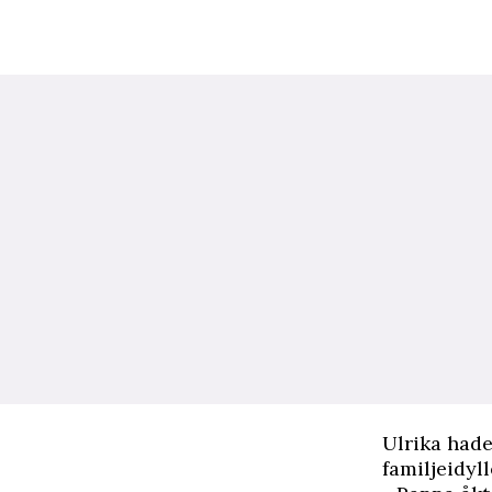
U
lrika had
familjeidyl