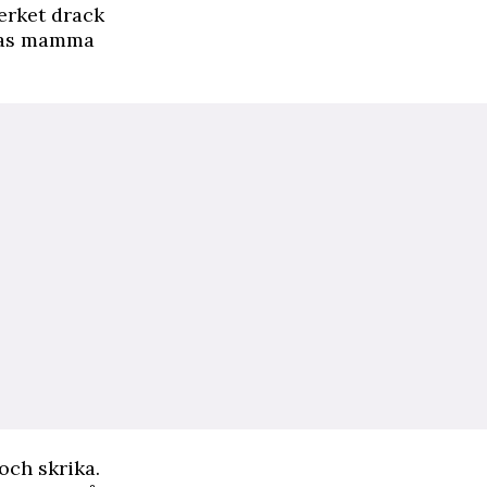
erket drack
ikas mamma
och skrika.