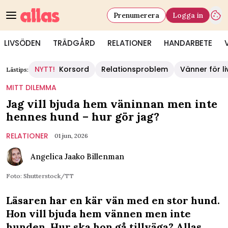
Prenumerera
Logga in
LIVSÖDEN
TRÄDGÅRD
RELATIONER
HANDARBETE
NYTT!
Korsord
Relationsproblem
Vänner för li
Lästips:
MITT DILEMMA
Jag vill bjuda hem väninnan men inte
hennes hund – hur gör jag?
RELATIONER
01 jun, 2026
Angelica Jaako Billenman
Foto: Shutterstock/TT
Läsaren har en kär vän med en stor hund.
Hon vill bjuda hem vännen men inte
hunden. Hur ska hon gå tillväga? Allas