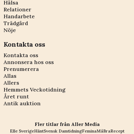
Hälsa
Relationer
Handarbete
Trädgård
Nöje
Kontakta oss
Kontakta oss
Annonsera hos oss
Prenumerera
Allas
Allers
Hemmets Veckotidning
Året runt
Antik auktion
Fler titlar från Aller Media
Elle Sverige
Hänt
Svensk Damtidning
Femina
MåBra
Recept