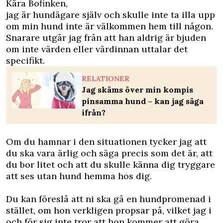
Kära Bofinken,
jag är hundägare själv och skulle inte ta illa upp
om min hund inte är välkommen hem till någon.
Snarare utgår jag från att han aldrig är bjuden
om inte värden eller värdinnan uttalar det
specifikt.
RELATIONER
Jag skäms över min kompis
pinsamma hund – kan jag säga
ifrån?
Om du hamnar i den situationen tycker jag att
du ska vara ärlig och säga precis som det är, att
du bor litet och att du skulle känna dig tryggare
att ses utan hund hemma hos dig.
Du kan föreslå att ni ska gå en hundpromenad i
stället, om hon verkligen propsar på, vilket jag i
och för sig inte tror att hon kommer att göra.