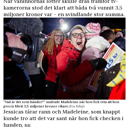
När väninnornas lotter skulle dras framför tv-
kamerorna stod det klart att båda två vunnit 3,5
miljoner kronor var – en svindlande stor summa.
”Vad är det som händer?” undrade Madeleine när hon fick veta att hon
precis blivit 3,5 miljoner kronor rikare.
Eva Edsjö
Jessicas tårar rann och Madeleine, som knappt
kunde tro att det var sant när hon fick checken i
handen, sa: