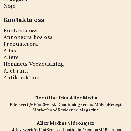
Nöje
Kontakta oss
Kontakta oss
Annonsera hos oss
Prenumerera
Allas
Allers
Hemmets Veckotidning
Året runt
Antik auktion
Fler titlar från Aller Media
Elle Sverige
Hänt
Svensk Damtidning
Femina
MåBra
Recept
Motherhood
Residence Magazine
Aller Medias videosajter
ELLE Sverige
Hänt
Svensk Damtidning
Femina
MåBra
Allas