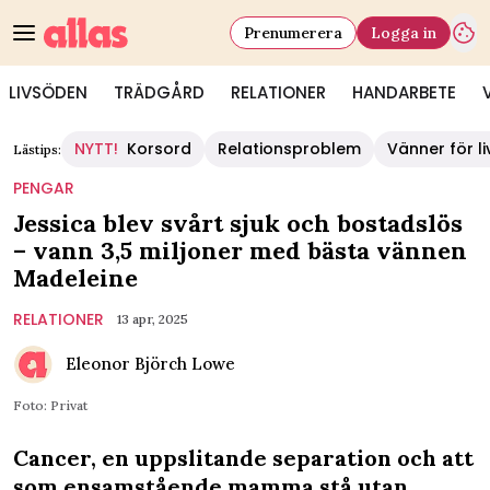
Prenumerera
Logga in
LIVSÖDEN
TRÄDGÅRD
RELATIONER
HANDARBETE
NYTT!
Korsord
Relationsproblem
Vänner för li
Lästips:
PENGAR
Jessica blev svårt sjuk och bostadslös
– vann 3,5 miljoner med bästa vännen
Madeleine
RELATIONER
13 apr, 2025
Eleonor Björch Lowe
Foto: Privat
Cancer, en uppslitande separation och att
som ensamstående mamma stå utan