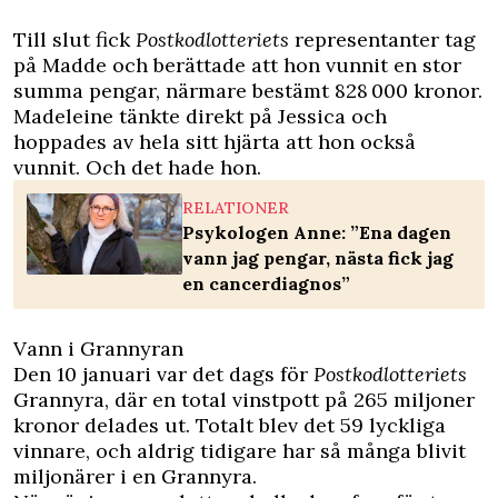
Till slut fick
Postkodlotteriets
representanter tag
på Madde och berättade att hon vunnit en stor
summa pengar, närmare bestämt 828 000 kronor.
Madeleine tänkte direkt på Jessica och
hoppades av hela sitt hjärta att hon också
vunnit. Och det hade hon.
RELATIONER
Psykologen Anne: ”Ena dagen
vann jag pengar, nästa fick jag
en cancerdiagnos”
Vann i Grannyran
Den 10 januari var det dags för
Postkodlotteriets
Grannyra, där en total vinstpott på 265 miljoner
kronor delades ut. Totalt blev det 59 lyckliga
vinnare, och aldrig tidigare har så många blivit
miljonärer i en Grannyra.