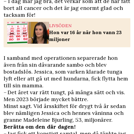
– I dag mår jag bra, det verkar som att de har fått
bort all cancer och det är jag enormt glad och
tacksam för!
LIVSÖDEN
Hon var 16 år när hon vann 23
miljoner
I samband med operationen separerade hon
även från sin dåvarande sambo och blev
bostadslös. Jessica, som varken klarade tunga
lyft eller att gå ut med hundarna, fick flytta hem
till sin mamma.
– Det året var rätt tungt, på många sätt och vis.
Men 2023 började mycket bättre.
Minst sagt. Vid årsskiftet för drygt två år sedan
blev nämligen Jessica och hennes väninna och
granne Madeleine Bjurling, 53, miljonärer.
Berätta om den där dagen!
– Jag fick ett konstigt samtal, men då tänkte jag