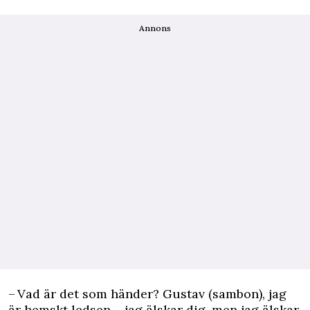
Annons
– Vad är det som händer? Gustav (sambon), jag
är hemskt ledsen – jag älskar dig, men jag älskar