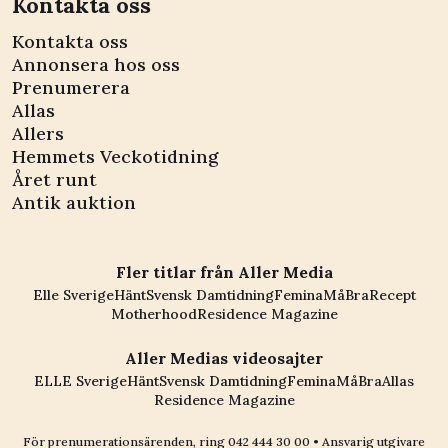
Kontakta oss
Kontakta oss
Annonsera hos oss
Prenumerera
Allas
Allers
Hemmets Veckotidning
Året runt
Antik auktion
Fler titlar från Aller Media
Elle Sverige
Hänt
Svensk Damtidning
Femina
MåBra
Recept
Motherhood
Residence Magazine
Aller Medias videosajter
ELLE Sverige
Hänt
Svensk Damtidning
Femina
MåBra
Allas
Residence Magazine
För prenumerationsärenden, ring
042 444 30 00
• Ansvarig utgivare