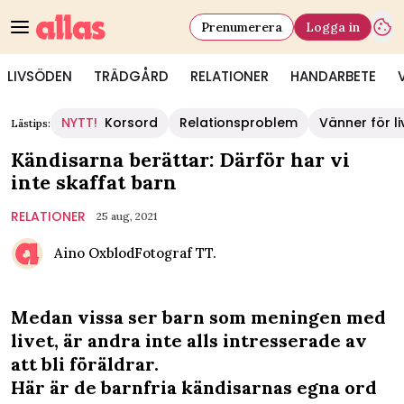
Prenumerera
Logga in
LIVSÖDEN
TRÄDGÅRD
RELATIONER
HANDARBETE
NYTT!
Korsord
Relationsproblem
Vänner för li
Lästips:
Kändisarna berättar: Därför har vi
inte skaffat barn
RELATIONER
25 aug, 2021
Aino Oxblod
Fotograf
TT.
Medan vissa ser barn som meningen med
livet, är andra inte alls intresserade av
att bli föräldrar.
Här är de barnfria kändisarnas egna ord