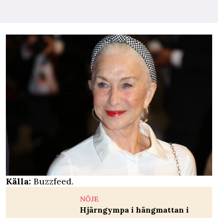
Källa:
Buzzfeed
.
NÖJE
Hjärngympa i hängmattan i