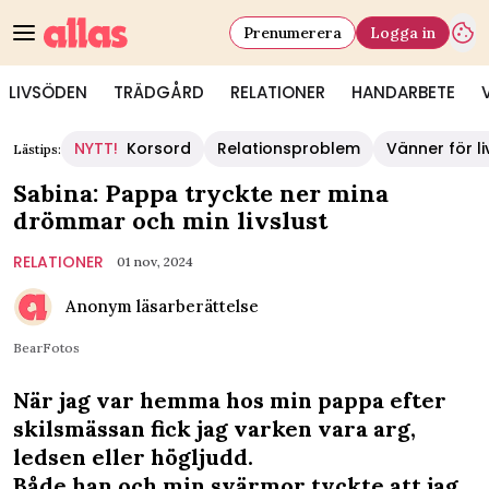
Prenumerera
Logga in
LIVSÖDEN
TRÄDGÅRD
RELATIONER
HANDARBETE
NYTT!
Korsord
Relationsproblem
Vänner för li
Lästips:
Sabina: Pappa tryckte ner mina
drömmar och min livslust
RELATIONER
01 nov, 2024
Anonym läsarberättelse
BearFotos
När jag var hemma hos min pappa efter
skilsmässan fick jag varken vara arg,
ledsen eller högljudd.
Både han och min svärmor tyckte att jag