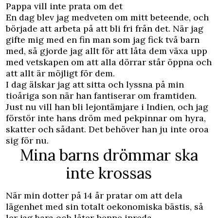
Pappa vill inte prata om det
En dag blev jag medveten om mitt beteende, och
började att arbeta på att bli fri från det. När jag
gifte mig med en fin man som jag fick två barn
med, så gjorde jag allt för att låta dem växa upp
med vetskapen om att alla dörrar står öppna och
att allt är möjligt för dem.
I dag älskar jag att sitta och lyssna på min
tioåriga son när han fantiserar om framtiden.
Just nu vill han bli lejontämjare i Indien, och jag
förstör inte hans dröm med pekpinnar om hyra,
skatter och sådant. Det behöver han ju inte oroa
sig för nu.
Mina barns drömmar ska
inte krossas
När min dotter på 14 år pratar om att dela
lägenhet med sin totalt oekonomiska bästis, så
ler jag bara och låter henne inreda