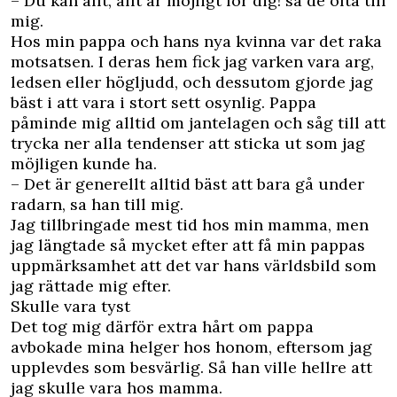
– Du kan allt, allt är möjligt för dig! sa de ofta till
mig.
Hos min pappa och hans nya kvinna var det raka
motsatsen. I deras hem fick jag varken vara arg,
ledsen eller högljudd, och dessutom gjorde jag
bäst i att vara i stort sett osynlig. Pappa
påminde mig alltid om jantelagen och såg till att
trycka ner alla tendenser att sticka ut som jag
möjligen kunde ha.
– Det är generellt alltid bäst att bara gå under
radarn, sa han till mig.
Jag tillbringade mest tid hos min mamma, men
jag längtade så mycket efter att få min pappas
uppmärksamhet att det var hans världsbild som
jag rättade mig efter.
Skulle vara tyst
Det tog mig därför extra hårt om pappa
avbokade mina helger hos honom, eftersom jag
upplevdes som besvärlig. Så han ville hellre att
jag skulle vara hos mamma.