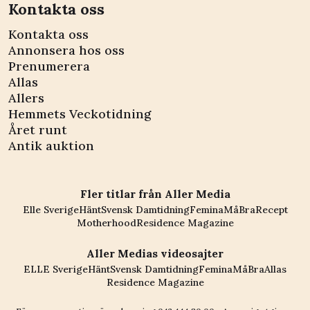
Kontakta oss
Kontakta oss
Annonsera hos oss
Prenumerera
Allas
Allers
Hemmets Veckotidning
Året runt
Antik auktion
Fler titlar från Aller Media
Elle Sverige
Hänt
Svensk Damtidning
Femina
MåBra
Recept
Motherhood
Residence Magazine
Aller Medias videosajter
ELLE Sverige
Hänt
Svensk Damtidning
Femina
MåBra
Allas
Residence Magazine