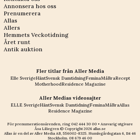
Annonsera hos oss
Prenumerera
Allas
Allers
Hemmets Veckotidning
Året runt
Antik auktion
Fler titlar från Aller Media
Elle Sverige
Hänt
Svensk Damtidning
Femina
MåBra
Recept
Motherhood
Residence Magazine
Aller Medias videosajter
ELLE Sverige
Hänt
Svensk Damtidning
Femina
MåBra
Allas
Residence Magazine
För prenumerationsärenden, ring
042 444 30 00
• Ansvarig utgivare
Åsa Liliegren © Copyright
2026
allas.se
Allas är en del av
Aller Media AB, 556002-8325
. Humlegårdsgatan 6, 114 46
Stockholm.
08 679 46 00