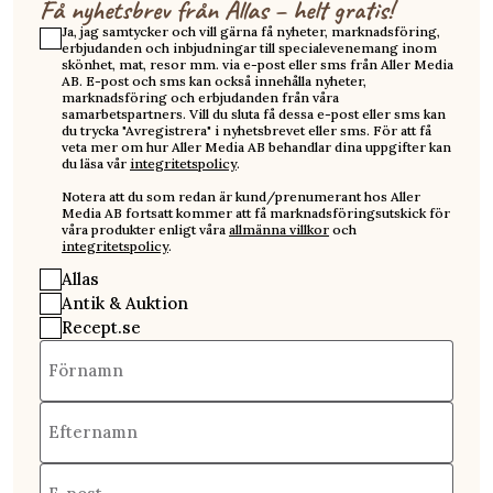
Få nyhetsbrev från Allas – helt gratis!
Ja, jag samtycker och vill gärna få nyheter, marknadsföring,
erbjudanden och inbjudningar till specialevenemang inom
skönhet, mat, resor mm. via e-post eller sms från Aller Media
AB. E-post och sms kan också innehålla nyheter,
marknadsföring och erbjudanden från våra
samarbetspartners. Vill du sluta få dessa e-post eller sms kan
du trycka "Avregistrera" i nyhetsbrevet eller sms. För att få
veta mer om hur Aller Media AB behandlar dina uppgifter kan
du läsa vår
integritetspolicy
.
Notera att du som redan är kund/prenumerant hos Aller
Media AB fortsatt kommer att få marknadsföringsutskick för
våra produkter enligt våra
allmänna villkor
och
integritetspolicy
.
Allas
Antik & Auktion
Recept.se
Förnamn
Efternamn