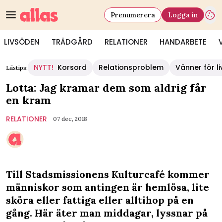
Prenumerera
Logga in
LIVSÖDEN
TRÄDGÅRD
RELATIONER
HANDARBETE
NYTT!
Korsord
Relationsproblem
Vänner för li
Lästips:
Lotta: Jag kramar dem som aldrig får
en kram
RELATIONER
07 dec, 2018
Till Stadsmissionens Kulturcafé kommer
människor som antingen är hemlösa, lite
sköra eller fattiga eller alltihop på en
gång. Här äter man middagar, lyssnar på