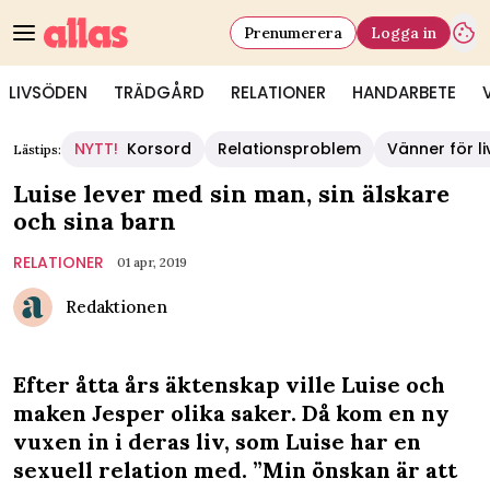
Prenumerera
Logga in
LIVSÖDEN
TRÄDGÅRD
RELATIONER
HANDARBETE
NYTT!
Korsord
Relationsproblem
Vänner för li
Lästips:
Luise lever med sin man, sin älskare
och sina barn
RELATIONER
01 apr, 2019
Redaktionen
Efter åtta års äktenskap ville Luise och
maken Jesper olika saker. Då kom en ny
vuxen in i deras liv, som Luise har en
sexuell relation med. ”Min önskan är att