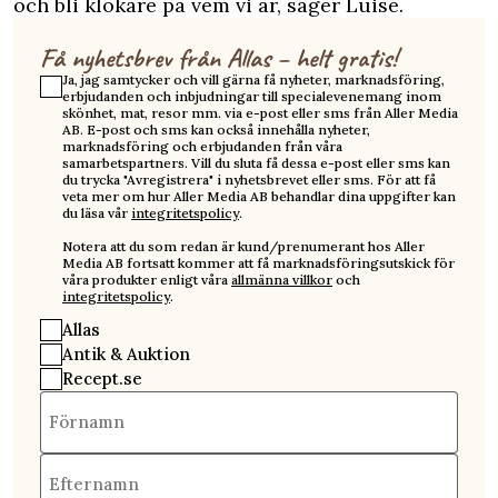
och bli klokare på vem vi är, säger Luise.
Få nyhetsbrev från Allas – helt gratis!
Ja, jag samtycker och vill gärna få nyheter, marknadsföring,
erbjudanden och inbjudningar till specialevenemang inom
skönhet, mat, resor mm. via e-post eller sms från Aller Media
AB. E-post och sms kan också innehålla nyheter,
marknadsföring och erbjudanden från våra
samarbetspartners. Vill du sluta få dessa e-post eller sms kan
du trycka "Avregistrera" i nyhetsbrevet eller sms. För att få
veta mer om hur Aller Media AB behandlar dina uppgifter kan
du läsa vår
integritetspolicy
.
Notera att du som redan är kund/prenumerant hos Aller
Media AB fortsatt kommer att få marknadsföringsutskick för
våra produkter enligt våra
allmänna villkor
och
integritetspolicy
.
Allas
Antik & Auktion
Recept.se
Förnamn
Efternamn