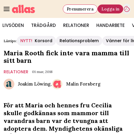
Prenumerera
Logga in
LIVSÖDEN
TRÄDGÅRD
RELATIONER
HANDARBETE
NYTT!
Korsord
Relationsproblem
Vänner för li
Lästips:
Maria Rooth fick inte vara mamma till
sitt barn
RELATIONER
01 mar, 2018
Joakim Löwing,
Malin Forsberg
För att Maria och hennes fru Cecilia
skulle godkännas som mammor till
varandras barn var de tvungna att
adoptera dem. Myndighetens okänsliga