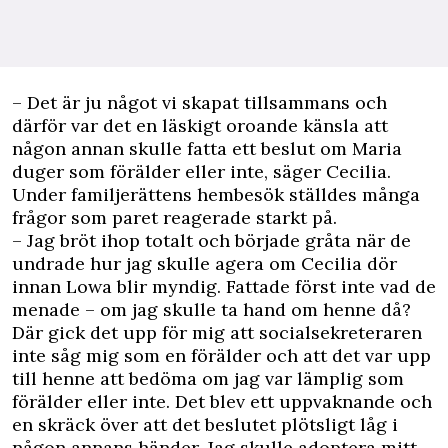
– Det är ju något vi skapat tillsammans och
därför var det en läskigt oroande känsla att
någon annan skulle fatta ett beslut om Maria
duger som förälder eller inte, säger Cecilia.
Under familjerättens hembesök ställdes många
frågor som paret reagerade starkt på.
– Jag bröt ihop totalt och började gråta när de
undrade hur jag skulle agera om Cecilia dör
innan Lowa blir myndig. Fattade först inte vad de
menade – om jag skulle ta hand om henne då?
Där gick det upp för mig att socialsekreteraren
inte såg mig som en förälder och att det var upp
till henne att bedöma om jag var lämplig som
förälder eller inte. Det blev ett uppvaknande och
en skräck över att det beslutet plötsligt låg i
någon annans händer. Jag skulle adoptera mitt