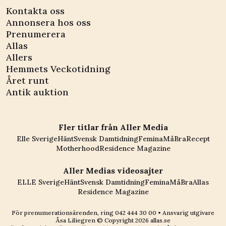
Kontakta oss
Annonsera hos oss
Prenumerera
Allas
Allers
Hemmets Veckotidning
Året runt
Antik auktion
Fler titlar från Aller Media
Elle Sverige
Hänt
Svensk Damtidning
Femina
MåBra
Recept
Motherhood
Residence Magazine
Aller Medias videosajter
ELLE Sverige
Hänt
Svensk Damtidning
Femina
MåBra
Allas
Residence Magazine
För prenumerationsärenden, ring
042 444 30 00
• Ansvarig utgivare
Åsa Liliegren © Copyright
2026
allas.se