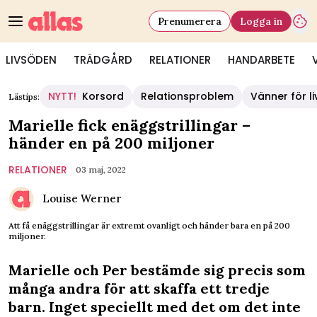
Prenumerera
Logga in
LIVSÖDEN
TRÄDGÅRD
RELATIONER
HANDARBETE
NYTT!
Korsord
Relationsproblem
Vänner för li
Lästips:
Marielle fick enäggstrillingar –
händer en på 200 miljoner
RELATIONER
03 maj, 2022
Louise Werner
Att få enäggstrillingar är extremt ovanligt och händer bara en på 200
miljoner.
Marielle och Per bestämde sig precis som
många andra för att skaffa ett tredje
barn. Inget speciellt med det om det inte