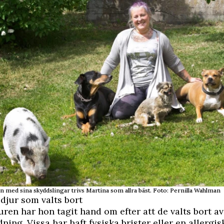
med sina skyddslingar trivs Martina som allra bäst. Foto: Pernilla Wahlman
djur som valts bort
juren har hon tagit hand om efter att de valts bort av
ning. Vissa har haft fysiska brister eller en allergis