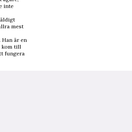
e inte
väldigt
allra mest
. Han är en
 kom till
tt fungera