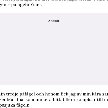
gen – påfågeln Ymer.
Annons
in tredje påfågel och honom fick jag av min kära s
er Martina, som numera hittat flera kompisar till d
pssjuka fågeln.