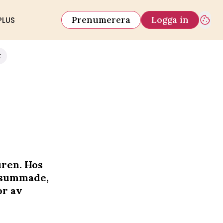
Prenumerera
Logga in
PLUS
k
uren. Hos
örsummade,
or av