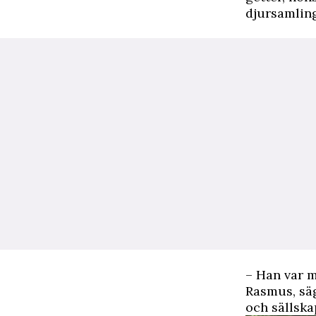
djursamlin
– Han var m
Rasmus, säg
och sällska