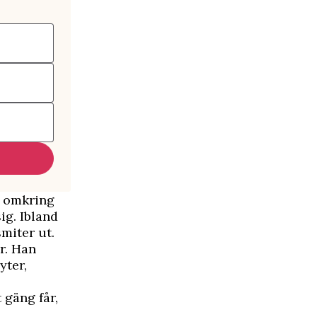
a omkring
ig. Ibland
miter ut.
r. Han
yter,
 gäng får,