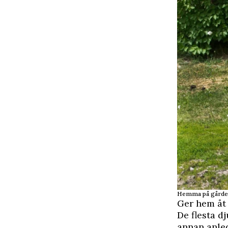
Hemma på gården 
Ger hem åt 
De flesta d
annan anled