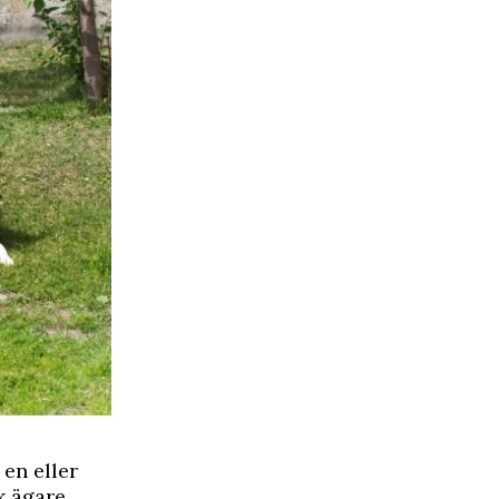
 en eller
k ägare,