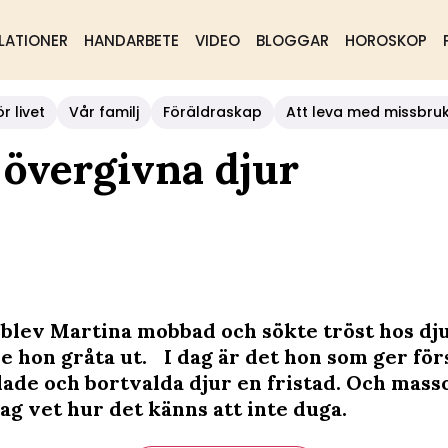
LATIONER
HANDARBETE
VIDEO
BLOGGAR
HOROSKOP
r livet
Vår familj
Föräldraskap
Att leva med missbru
 övergivna djur
blev Martina mobbad och sökte tröst hos dj
 hon gråta ut. I dag är det hon som ger f
ade och bortvalda djur en fristad. Och mass
ag vet hur det känns att inte duga.