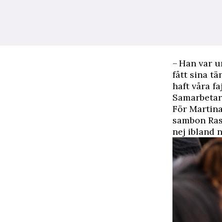
– Han var u
fått sina t
haft våra f
Samarbetar
För Martina
sambon Ras
nej ibland 