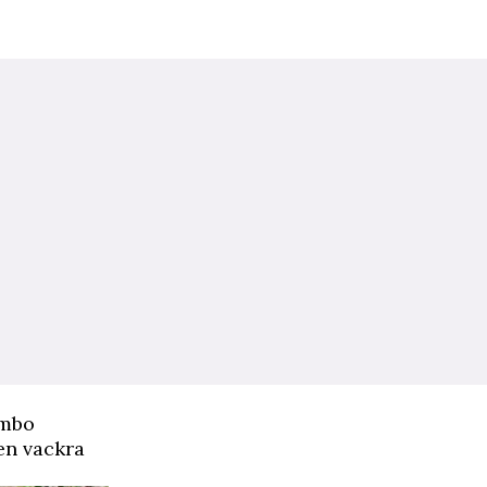
ambo
en vackra