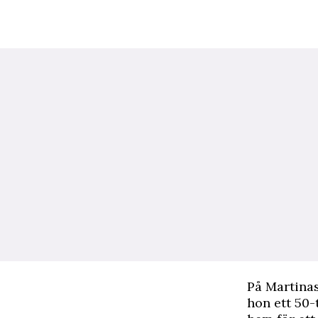
P
å Martinas
hon ett 50-