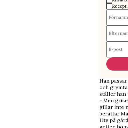
Recept.
Förnamn
Efterna
E-post
Han passar 
och grymtar
ställer han
– Men grise
gillar inte
berättar Ma
Ute på gård
getter, hön