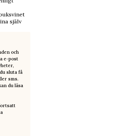
enligt
gbuksvinet
ina själv
anden och
a e-post
yheter,
u sluta få
ller sms.
kan du läsa
ortsatt
ra