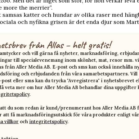
 zoo. Men det är inget som stör, för hon verkar leva 
e more the merrier”.
t samsas katter och hundar av olika raser med hän
ociala och nyfikna grisen är det enda djur som Mart
etsbrev från Allas – helt gratis!
 samtycker och vill gärna få nyheter, marknadsföring, erbjud
ingar till specialevenemang inom skönhet, mat, resor mm. vi
ms från Aller Media AB. E-post och sms kan också innehålla n
sföring och erbjudanden från våra samarbetspartners. Vill d
-post eller sms kan du trycka "Avregistrera" i nyhetsbrevet e
 få veta mer om hur Aller Media AB behandlar dina uppgifter 
egritetspolicy
.
att du som redan är kund/prenumerant hos Aller Media AB f
att få marknadsföringsutskick för våra produkter enligt vå
a villkor
och
integritetspolicy
.
 Auktion