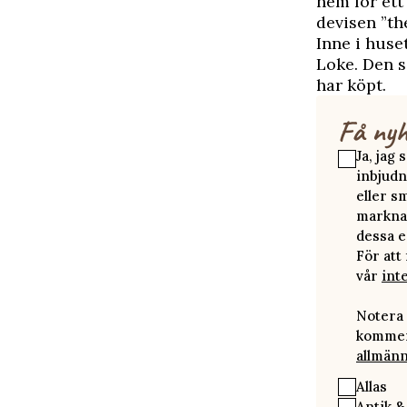
hem för ett
devisen ”th
Inne i huse
Loke. Den s
har köpt.
Få nyh
Ja, jag
inbjudn
eller s
marknad
dessa e
För att
vår
int
Notera 
kommer 
allmänn
Allas
Antik &