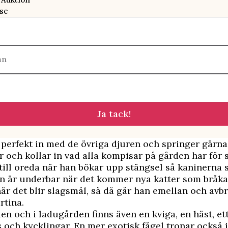
se
mn
Ja tack!
perfekt in med de övriga djuren och springer gärn
 och kollar in vad alla kompisar på gården har för s
 till oreda när han bökar upp stängsel så kaninerna s
n är underbar när det kommer nya katter som bråka
 när det blir slagsmål, så då går han emellan och avbr
rtina.
en och i ladugården finns även en kviga, en häst, ett
s och kycklingar. En mer exotisk fågel tronar också i