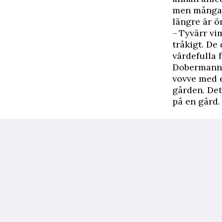
men många d
längre är ö
– Tyvärr vim
tråkigt. De
värdefulla 
Dobermannen
vovve med e
gården. Det
på en gård.