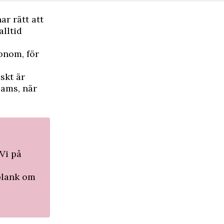
ar rätt att
alltid
honom, för
skt är
sams, när
Vi på
lplank om