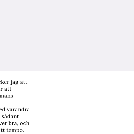
ker jag att
r att
mmans
med varandra
m sådant
ver bra, och
ett tempo.