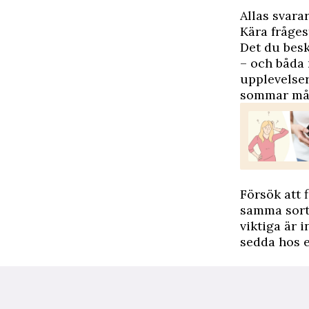
Allas svara
Kära fråges
Det du besk
– och båda 
upplevelser
sommar mås
Försök att f
samma sorts
viktiga är 
sedda hos e