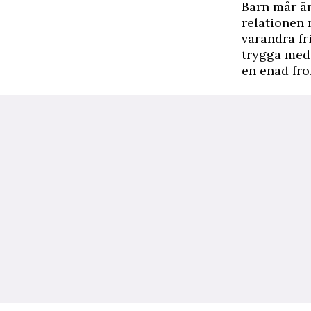
Barn mår än
relationen 
varandra fr
trygga med 
en enad fro