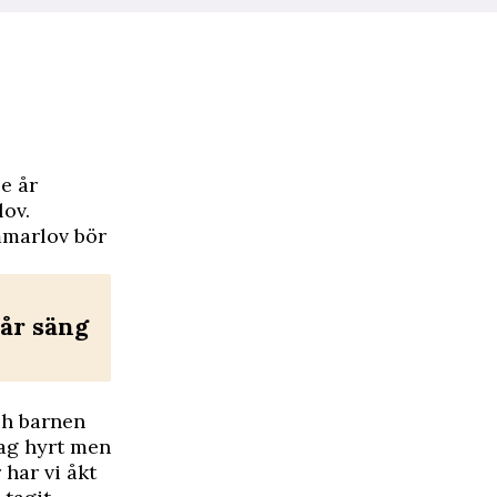
e år
lov.
ommarlov bör
år säng
ch barnen
jag hyrt men
 har vi åkt