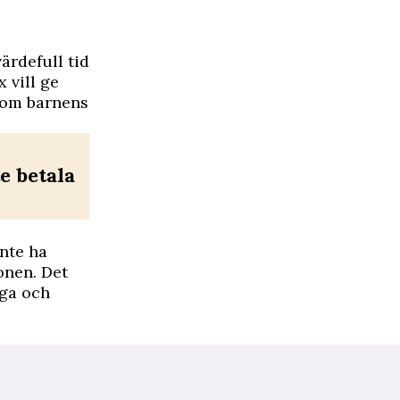
ärdefull tid
 vill ge
m om barnens
e betala
inte ha
onen. Det
gga och