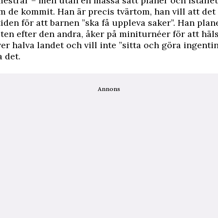
estrar – men utan en massa satt planer och istället
 de kommit. Han är precis tvärtom, han vill att det
tiden för att barnen ”ska få uppleva saker”. Han plan
eten efter den andra, åker på miniturnéer för att häls
ver halva landet och vill inte ”sitta och göra ingenti
a det.
Annons