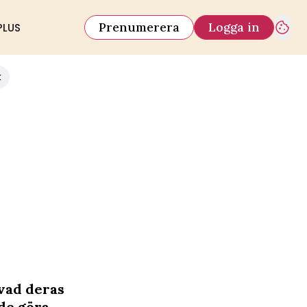
Prenumerera
Logga in
PLUS
k
vad deras
de göra