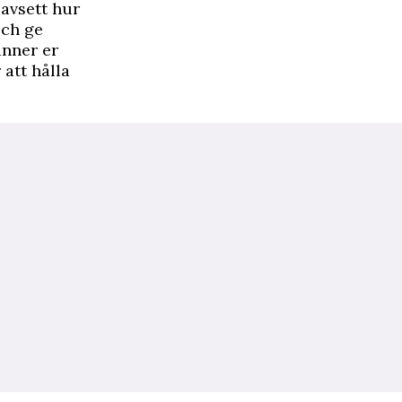
oavsett hur
och ge
änner er
 att hålla