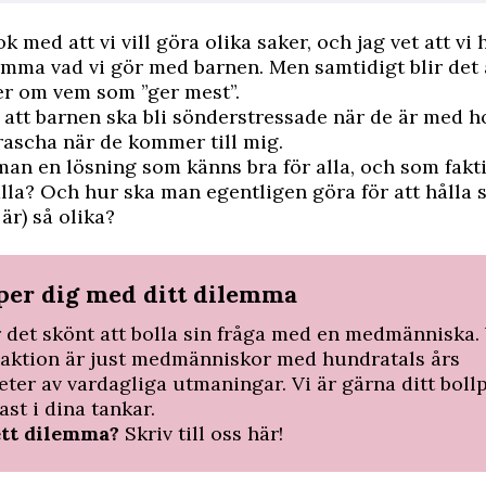
ok med att vi vill göra olika saker, och jag vet att vi h
ämma vad vi gör med barnen. Men samtidigt blir det 
er om vem som ”ger mest”.
te att barnen ska bli sönderstressade när de är med 
rascha när de kommer till mig.
man en lösning som känns bra för alla, och som fakti
 alla? Och hur ska man egentligen göra för att hålla 
är) så olika?
lper dig med ditt dilemma
r det skönt att bolla sin fråga med en medmänniska. 
daktion är just medmänniskor med hundratals års
eter av vardagliga utmaningar. Vi är gärna ditt bol
ast i dina tankar.
ett dilemma?
Skriv till oss här!