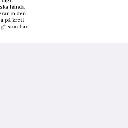
 tagit
 ska hända
erar in den
a på kreti
ng”, som han