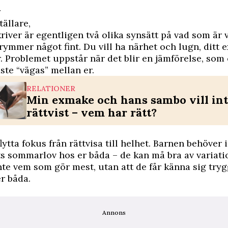
r
tällare,
river är egentligen två olika synsätt på vad som är v
rymmer något fint. Du vill ha närhet och lugn, ditt ex
. Problemet uppstår när det blir en jämförelse, so
te “vägas” mellan er.
RELATIONER
Min exmake och hans sambo vill int
rättvist – vem har rätt?
lytta fokus från rättvisa till helhet. Barnen behöver 
 sommarlov hos er båda – de kan må bra av variati
inte vem som gör mest, utan att de får känna sig try
r båda.
Annons