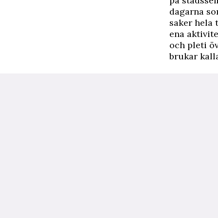
på stadssem
dagarna som
saker hela 
ena aktivit
och pleti ö
brukar kall