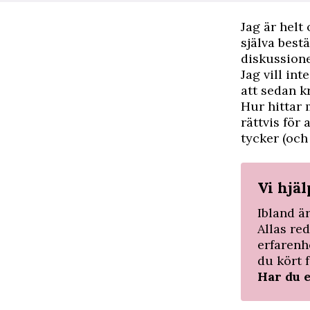
Jag är helt 
själva best
diskussion
Jag vill in
att sedan k
Hur hittar 
rättvis för
tycker (och 
Vi hjä
Ibland ä
Allas re
erfarenh
du kört f
Har du 