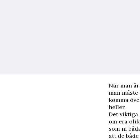
När man är 
man måste r
komma över
heller.
Det viktiga
om era olik
som ni båda
att de både