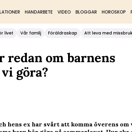
LATIONER
HANDARBETE
VIDEO
BLOGGAR
HOROSKOP
r livet
Vår familj
Föräldraskap
Att leva med missbru
ar redan om barnens
vi göra?
ch hens ex har svårt att komma överens om 
a barn bör göra på sommarlovet. Hur ska 