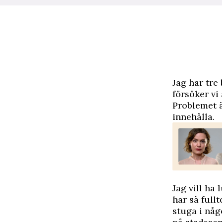
J
ag har tre
försöker vi
Problemet ä
innehålla.
Jag vill ha
har så full
stuga i någ