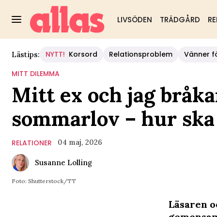
LIVSÖDEN
TRÄDGÅRD
RE
NYTT!
Korsord
Relationsproblem
Vänner fö
Lästips:
MITT DILEMMA
Mitt ex och jag bråk
sommarlov – hur ska 
04 maj, 2026
RELATIONER
Susanne Lolling
Foto: Shutterstock/TT
Läsaren o
gemensamm