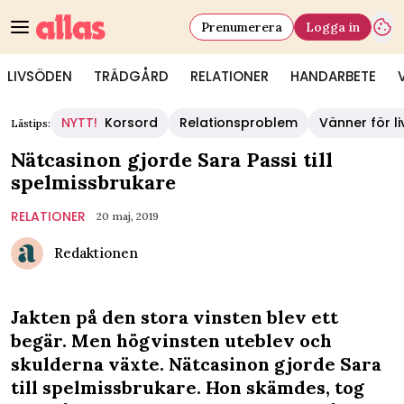
Prenumerera
Logga in
LIVSÖDEN
TRÄDGÅRD
RELATIONER
HANDARBETE
NYTT!
Korsord
Relationsproblem
Vänner för li
Lästips:
Nätcasinon gjorde Sara Passi till
spelmissbrukare
RELATIONER
20 maj, 2019
Redaktionen
Jakten på den stora vinsten blev ett
begär. Men högvinsten uteblev och
skulderna växte. Nätcasinon gjorde Sara
till spelmissbrukare. Hon skämdes, tog