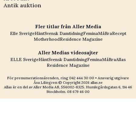
Antik auktion
Fler titlar från Aller Media
Elle Sverige
Hänt
Svensk Damtidning
Femina
MåBra
Recept
Motherhood
Residence Magazine
Aller Medias videosajter
ELLE Sverige
Hänt
Svensk Damtidning
Femina
MåBra
Allas
Residence Magazine
För prenumerationsärenden, ring
042 444 30 00
• Ansvarig utgivare
Åsa Liliegren © Copyright
2026
allas.se
Allas är en del av
Aller Media AB, 556002-8325
. Humlegårdsgatan 6, 114 46
Stockholm.
08 679 46 00