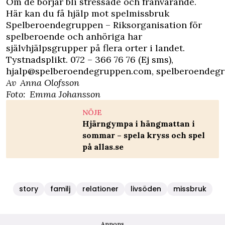
Om de börjar bli stressade och frånvarande.
Här kan du få hjälp mot spelmissbruk
Spelberoendegruppen – Riksorganisation för
spelberoende och anhöriga har
självhjälpsgrupper på flera orter i landet.
Tystnadsplikt. 072 – 366 76 76 (Ej sms),
hjalp@spelberoendegruppen.com
,
spelberoendeg
Av Anna Olofsson
Foto: Emma Johansson
NÖJE
Hjärngympa i hängmattan i
sommar – spela kryss och spel
på allas.se
story
familj
relationer
livsöden
missbruk
Annons