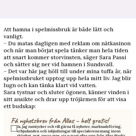
A
tt hamna i spelmissbruk är både lätt och
vanligt.
– Du matas dagligen med reklam om nätkasinon
och när man börjat spela tänker man hela tiden
att snart kommer storvinsten, säger Sara Passi
och sätter sig ner vid hamnen i Sundsvall.
– Det var här jag höll till under mina tuffa år, när
spelmissbruket upptog upp hela mitt liv. Jag blir
lugn och kan tänka klart vid vatten.
Sara tystnar och sluter ögonen, känner vinden i
sitt ansikte och drar upp tröjärmen för att visa
ett budskap:
Få nyhetsbrev från Allas – helt gratis!
Ja, jag samtycker och vill gärna få nyheter, marknadsföring,
erbjudanden och inbjudningar till specialevenemang inom
skönhet, mat, resor mm. via e-post eller sms från Aller Media