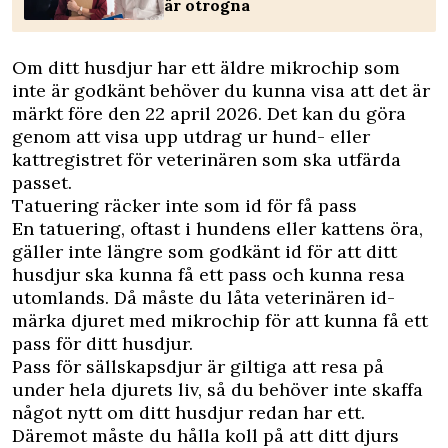
är otrogna
Om ditt husdjur har ett äldre mikrochip som
inte är godkänt behöver du kunna visa att det är
märkt före den 22 april 2026. Det kan du göra
genom att visa upp utdrag ur hund- eller
kattregistret för veterinären som ska utfärda
passet.
Tatuering räcker inte som id för få pass
En tatuering, oftast i hundens eller kattens öra,
gäller inte längre som godkänt id för att ditt
husdjur ska kunna få ett pass och kunna resa
utomlands. Då måste du låta veterinären id-
märka djuret med mikrochip för att kunna få ett
pass för ditt husdjur.
Pass för sällskapsdjur är giltiga att resa på
under hela djurets liv, så du behöver inte skaffa
något nytt om ditt husdjur redan har ett.
Däremot måste du hålla koll på att ditt djurs