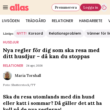
Prenumerera
Logga in
LIVSÖDEN
TRÄDGÅRD
RELATIONER
HANDARBETE
NYTT!
Korsord
Relationsproblem
Vänner för li
Lästips:
HUSDJUR
Nya regler för dig som ska resa med
ditt husdjur – då kan du stoppas
RELATIONER
24 apr, 2026
Maria Torshall
Foto: Shutterstock/TT
Ska du resa utomlands med din hund
eller katt i sommar? Då gäller det att ha
koll på de nya reglerna!