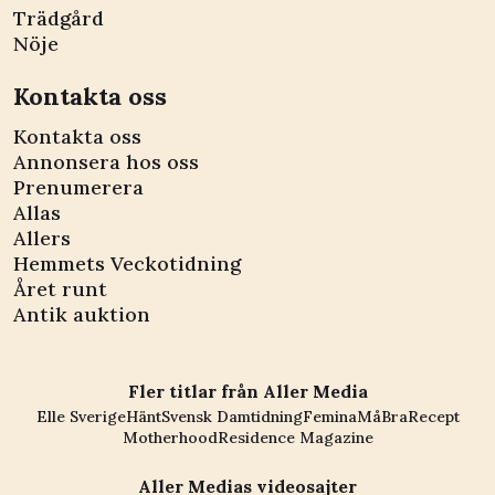
Trädgård
Nöje
Kontakta oss
Kontakta oss
Annonsera hos oss
Prenumerera
Allas
Allers
Hemmets Veckotidning
Året runt
Antik auktion
Fler titlar från Aller Media
Elle Sverige
Hänt
Svensk Damtidning
Femina
MåBra
Recept
Motherhood
Residence Magazine
Aller Medias videosajter