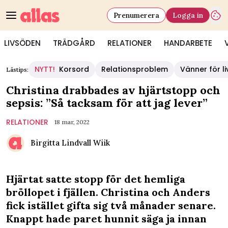
Prenumerera
Logga in
LIVSÖDEN
TRÄDGÅRD
RELATIONER
HANDARBETE
NYTT!
Korsord
Relationsproblem
Vänner för li
Lästips:
Christina drabbades av hjärtstopp och
sepsis: ”Så tacksam för att jag lever”
RELATIONER
18 mar, 2022
Birgitta Lindvall Wiik
Hjärtat satte stopp för det hemliga
bröllopet i fjällen. Christina och Anders
fick istället gifta sig två månader senare.
Knappt hade paret hunnit säga ja innan