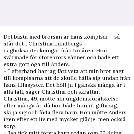
D
et bästa med brorsan är hans kompisar – så
står det i Christina Lundbergs
dagboksanteckningar från tonåren. Hon
svärmade för storebrors vänner och hade ett
extra gott öga till Anders.
– I efterhand har jag fått veta att min bror sagt
till kompisarna att de skulle hålla sig undan från
hans lillasyster. Det höll ju i ganska många år i
alla fall, säger Christina och skrattar.
Christina, 49, mötte sin ungdomsförälskelse
efter många år, då hon både hunnit gifta sig,
skilja sig och föda flera barn. Hon mötte Anders
igen efter ett liv med mycket glädje, men också
sorg.
– Jag fick mitt första barn redan som 22-åring,