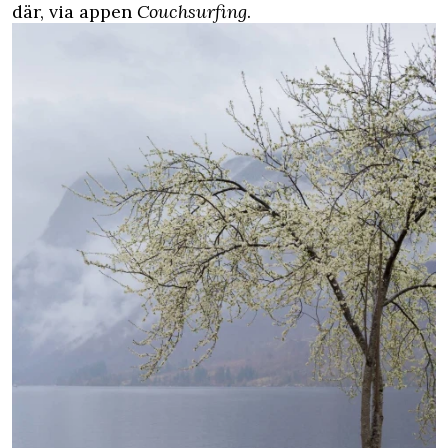
där, via appen
Couchsurfing
.