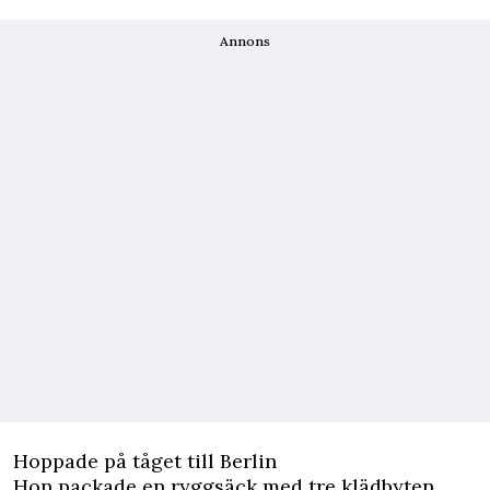
Annons
Hoppade på tåget till Berlin
Hon packade en ryggsäck med tre klädbyten,