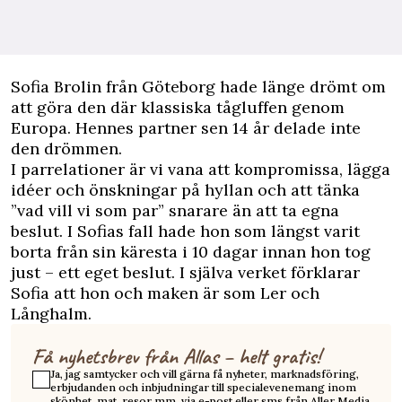
S
ofia Brolin från Göteborg hade länge drömt om
att göra den där klassiska tågluffen genom
Europa. Hennes partner sen 14 år delade inte
den drömmen.
I parrelationer är vi vana att kompromissa, lägga
idéer och önskningar på hyllan och att tänka
”vad vill vi som par” snarare än att ta egna
beslut. I Sofias fall hade hon som längst varit
borta från sin käresta i 10 dagar innan hon tog
just – ett eget beslut. I själva verket förklarar
Sofia att hon och maken är som Ler och
Långhalm.
Få nyhetsbrev från Allas – helt gratis!
Ja, jag samtycker och vill gärna få nyheter, marknadsföring,
erbjudanden och inbjudningar till specialevenemang inom
skönhet, mat, resor mm. via e-post eller sms från Aller Media