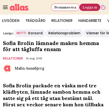
Prenumerera
Logga in
LIVSÖDEN
TRÄDGÅRD
RELATIONER
HANDARBETE
NYTT!
Korsord
Relationsproblem
Vänner för li
Lästips:
Sofia Brolin lämnade maken hemma
för att tågluffa ensam
RELATIONER
14 maj, 2019
Malin Aunsbjerg
Sofia Brolin packade en väska med tre
klädbyten, lämnade sambon hemma och
satte sig på ett tåg utan bestämt mål.
Först sex veckor senare kom hon tillbaka