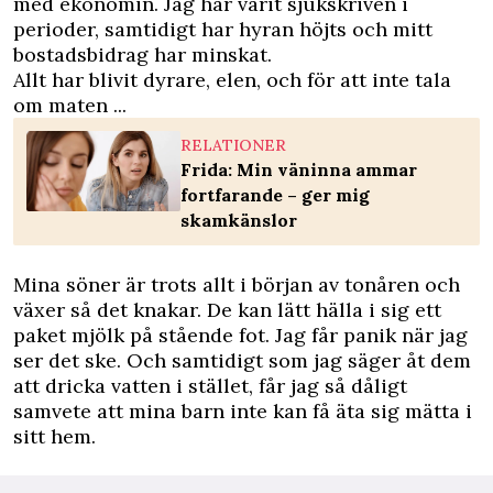
med ekonomin. Jag har varit sjukskriven i
perioder, samtidigt har hyran höjts och mitt
bostadsbidrag har minskat.
Allt har blivit dyrare, elen, och för att inte tala
om maten ...
RELATIONER
Frida: Min väninna ammar
fortfarande – ger mig
skamkänslor
Mina söner är trots allt i början av tonåren och
växer så det knakar. De kan lätt hälla i sig ett
paket mjölk på stående fot. Jag får panik när jag
ser det ske. Och samtidigt som jag säger åt dem
att dricka vatten i stället, får jag så dåligt
samvete att mina barn inte kan få äta sig mätta i
sitt hem.