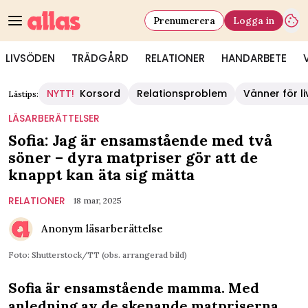
Prenumerera
Logga in
LIVSÖDEN
TRÄDGÅRD
RELATIONER
HANDARBETE
NYTT!
Korsord
Relationsproblem
Vänner för li
Lästips:
LÄSARBERÄTTELSER
Sofia: Jag är ensamstående med två
söner – dyra matpriser gör att de
knappt kan äta sig mätta
RELATIONER
18 mar, 2025
Anonym läsarberättelse
Foto: Shutterstock/TT (obs. arrangerad bild)
Sofia är ensamstående mamma. Med
anledning av de skenande matpriserna