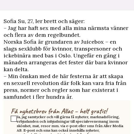
S
ofia Su, 27, ler brett och säger:
– Jag har haft sex med alla mina närmsta vänner
och flera av dem regelbundet.
Norska Sofia är grundaren av Juicebox – en
slags sexklubb för kvinnor, transpersoner och
ickebinära med bas i Oslo. Ungefär en gång i
månaden arrangeras det fester där bara kvinnor
kan delta.
– Min önskan med de här festerna är att skapa
en sexuell revolution där folk kan vara fria från
press, normer och regler som har existerat i
samfundet i fler hundra år.
Få nyhetsbrev från Allas – helt gratis!
Ja, jag samtycker och vill gärna få nyheter, marknadsföring,
erbjudanden och inbjudningar till specialevenemang inom
skönhet, mat, resor mm. via e-post eller sms från Aller Media
AB. E-post och sms kan också innehålla nyheter,