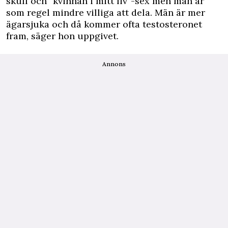
skull och ”kvinnan i mitt liv”-sex men män är
som regel mindre villiga att dela. Män är mer
ägarsjuka och då kommer ofta testosteronet
fram, säger hon uppgivet.
Annons