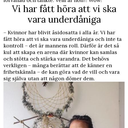
förvånad och tänkte: Vem är hon?! Wow!
Vi har fått höra att vi ska
vara underdåniga
– Kvinnor har blivit åsidosatta i alla år. Vi har
fått höra att vi ska vara underdåniga och inte ta
kontroll – det är mannens roll. Därför är det så
kul att skapa en arena där kvinnor kan samlas
och stötta och stärka varandra. Det behövs
verkligen – många berättar att de känner en
frihetskänsla – de kan göra vad de vill och vara
sig själva utan att någon dömer dem.