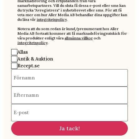
marknadsföring och erbjudanden från våra
samarbetspartners. Vill du sluta få dessa e-post eller sms kan
du trycka "Avregistrera" i nyhetsbrevet eller sms. För att få
veta mer om hur Aller Media AB behandlar dina uppgifter kan
du läsa vår
integritetspolicy
.
Notera att du som redan är kund/prenumerant hos Aller
Media AB fortsatt kommer att få marknadsföringsutskick för
våra produkter enligt våra
allmänna villkor
och
integritetspolicy
.
Allas
Antik & Auktion
Recept.se
Förnamn
Efternamn
E-post
Ja tack!