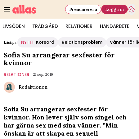
Prenumerera
Logga in
LIVSÖDEN
TRÄDGÅRD
RELATIONER
HANDARBETE
NYTT!
Korsord
Relationsproblem
Vänner för li
Lästips:
Sofia Su arrangerar sexfester för
kvinnor
RELATIONER
21 sep, 2019
Redaktionen
Sofia Su arrangerar sexfester för
kvinnor. Hon lever själv som singel och
har gärna sex med sina vänner. ”Min
önskan är att skapa en sexuell