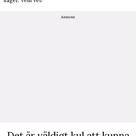
säger. Vem vet!
Annons
Det är väldigt kul att kunna