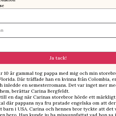
se
mn
Ja tack!
ar 10 år gammal tog pappa med mig och min storebr
Florida. Där träffade han en kvinna från Colombia, 
ch inledde en semesterromans. Det var inget mer me
 hem, berättar Carina Bergfeldt.
 till en dag när Carinas storebror hörde ett märkligt
al där pappans nya fru pratade engelska om att de
tt barn i USA. Carina och hennes bror tyckte att det 
en bero. Han kunde ju ha missuppfattat vad hon sa i