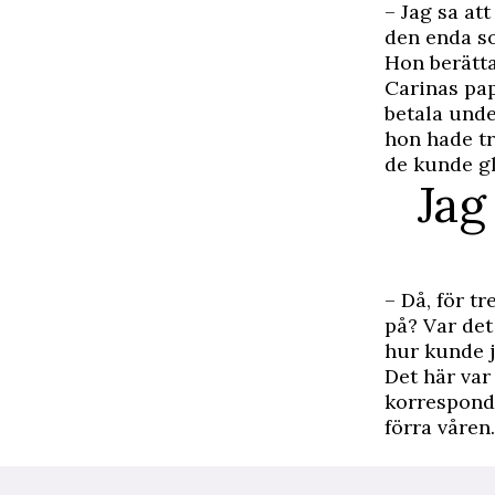
– Jag sa at
den enda so
Hon berätta
Carinas pap
betala unde
hon hade tr
de kunde g
Jag
– Då, för t
på? Var det
hur kunde 
Det här var
korresponde
förra våren.