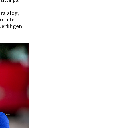
ra slog,
är min
 verkligen