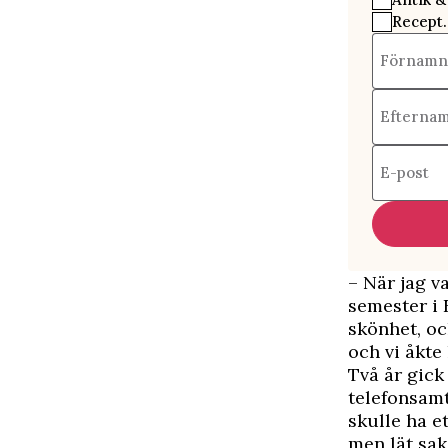
Recept.
Förnamn
Efterna
E-post
– När jag v
semester i 
skönhet, o
och vi åkte
Två år gick
telefonsamt
skulle ha e
men lät sak