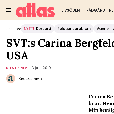
LIVSÖDEN
TRÄDGÅRD
RE
NYTT!
Korsord
Relationsproblem
Vänner fö
Lästips:
SVT:s Carina Bergfeld
USA
13 jun, 2019
RELATIONER
Redaktionen
Carina Ber
bror. Hen
Min hemlig