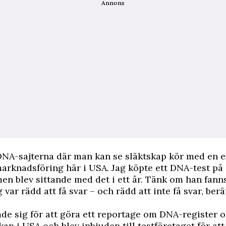
Annons
DNA-sajterna där man kan se släktskap kör med en 
arknadsföring här i USA. Jag köpte ett DNA-test på 
men blev sittande med det i ett år. Tänk om han fann
g var rädd att få svar – och rädd att inte få svar, ber
e sig för att göra ett reportage om DNA-register 
kap i USA och blev inbjuden till testföretaget för att 