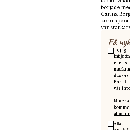
sedan visad
började med
Carina Berg
korresponde
var starkar
Få nyh
Ja, jag
inbjudn
eller s
marknad
dessa e
För att
vår
int
Notera 
kommer 
allmänn
Allas
Antik &