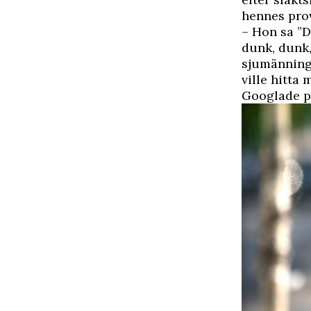
hennes prove
– Hon sa ”Du
dunk, dunk,
sjumänning.
ville hitta 
Googlade på