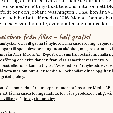
e det sig att hon i själva verket hade sex bröder. Det
 en semester, ett mystiskt telefonsamtal och ett D
feldt bor och jobbar i Washington i USA, hon är SV
nt och har bott där sedan 2016. Men att hennes ban
e än så visste hon inte, även om tecknen fanns där.
etsbrev från Allas – helt gratis!
 samtycker och vill gärna få nyheter, marknadsföring, erbjud
ingar till specialevenemang inom skönhet, mat, resor mm. vi
ms från Aller Media AB. E-post och sms kan också innehålla n
sföring och erbjudanden från våra samarbetspartners. Vill d
-post eller sms kan du trycka "Avregistrera" i nyhetsbrevet e
 få veta mer om hur Aller Media AB behandlar dina uppgifter 
egritetspolicy
.
att du som redan är kund/prenumerant hos Aller Media AB f
att få marknadsföringsutskick för våra produkter enligt vå
a villkor
och
integritetspolicy
.
 Auktion