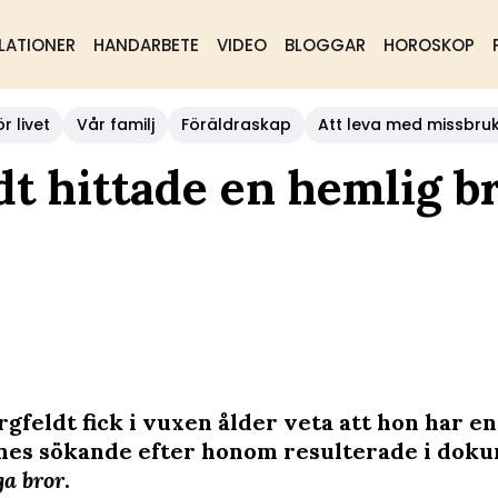
LATIONER
HANDARBETE
VIDEO
BLOGGAR
HOROSKOP
r livet
Vår familj
Föräldraskap
Att leva med missbru
t hittade en hemlig br
gfeldt fick i vuxen ålder veta att hon har en
nes sökande efter honom resulterade i dok
a bror
.