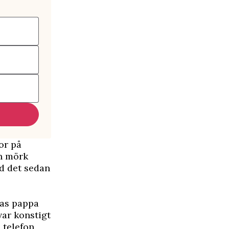
or på
en mörk
d det sedan
ras pappa
var konstigt
 telefon