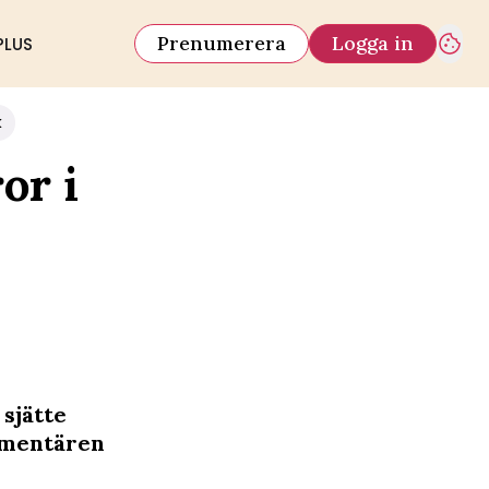
Prenumerera
Logga in
PLUS
k
or i
 sjätte
umentären