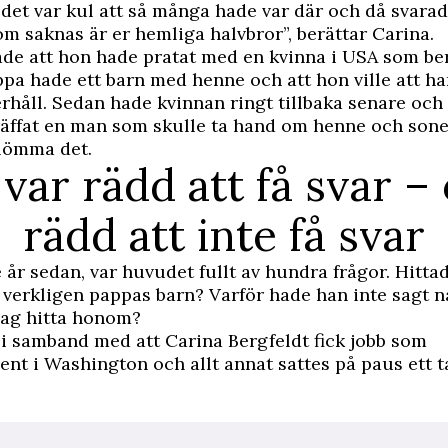
t det var kul att så många hade var där och då svarad
m saknas är er hemliga halvbror”, berättar Carina.
de att hon hade pratat med en kvinna i USA som ber
pa hade ett barn med henne och att hon ville att ha
rhåll. Sedan hade kvinnan ringt tillbaka senare och 
äffat en man som skulle ta hand om henne och sone
lömma det.
 var rädd att få svar –
rädd att inte få svar
re år sedan, var huvudet fullt av hundra frågor. Hitt
 verkligen pappas barn? Varför hade han inte sagt 
jag hitta honom?
 i samband med att Carina Bergfeldt fick jobb som
nt i Washington och allt annat sattes på paus ett ta