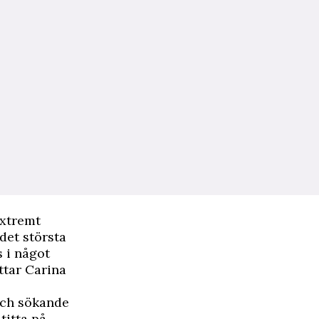
extremt
det största
s i något
ättar Carina
och sökande
titta på