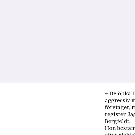
– De olika 
aggressiv m
företaget, 
register. Ja
Bergfeldt.
Hon bestämd
efter släkts