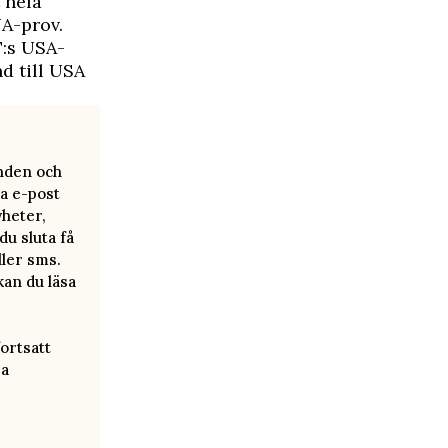
 hela
NA-prov.
T:s USA-
d till USA
anden och
a e-post
yheter,
u sluta få
ller sms.
kan du läsa
ortsatt
ra