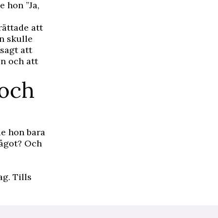
e hon ”Ja,
ättade att
n skulle
sagt att
n och att
 och
ade hon bara
något? Och
g. Tills