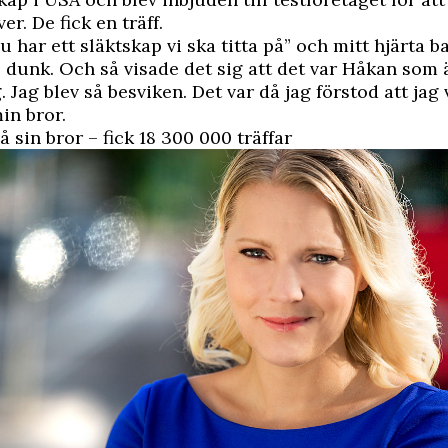
r. De fick en träff.
 har ett släktskap vi ska titta på” och mitt hjärta ba
 dunk. Och så visade det sig att det var Håkan som 
 Jag blev så besviken. Det var då jag förstod att jag
min bror.
 sin bror – fick 18 300 000 träffar