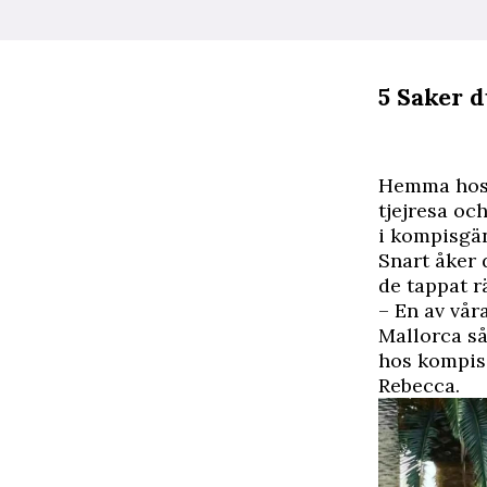
5 Saker d
H
emma hos 
tjejresa o
i kompisgän
Snart åker 
de tappat r
– En av vår
Mallorca så 
hos kompise
Rebecca.