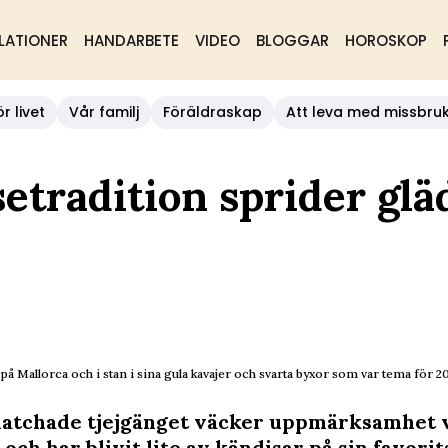
LATIONER
HANDARBETE
VIDEO
BLOGGAR
HOROSKOP
r livet
Vår familj
Föräldraskap
Att leva med missbru
etradition sprider gläd
på Mallorca och i stan i sina gula kavajer och svarta byxor som var tema för 20
atchade tjejgänget väcker uppmärksamhet v
och har blivit lite av kändisar på sin favorit