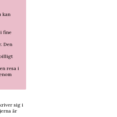
u kan
i fine
r. Den
illigt
en resa i
genom
river sig i
jerna är