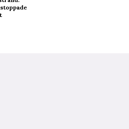
r stoppade
t