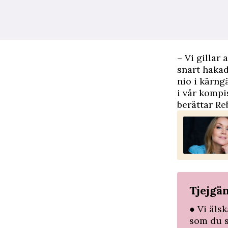
– Vi gillar
snart hakad
nio i kärngä
i vår kompis
berättar Re
Tjejgä
● Vi äls
som du s