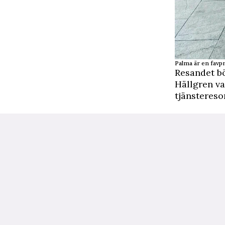
Palma är en favpr
Resandet bö
Hällgren va
tjänsteresor