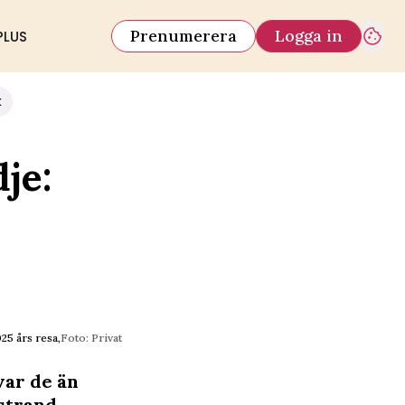
Prenumerera
Logga in
PLUS
k
je:
25 års resa,
Foto: Privat
ar de än
strand.