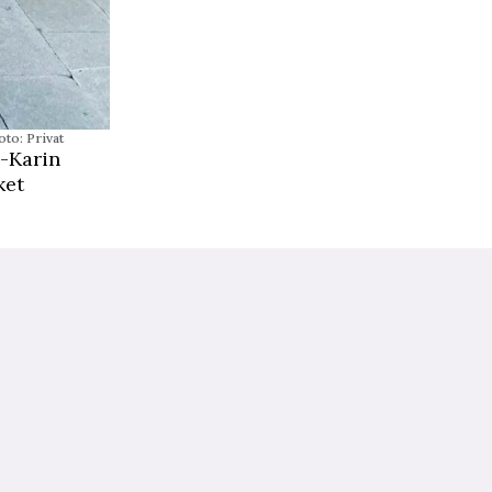
oto: Privat
a-Karin
ket