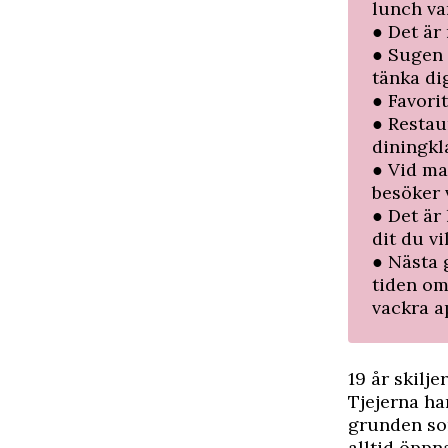
lunch va
● Det är 
● Sugen 
tänka di
● Favori
● Restau
diningkl
● Vid ma
besöker v
● Det är 
dit du vi
● Nästa g
tiden om
vackra a
19 år skilj
Tjejerna ha
grunden som
alltid öppn