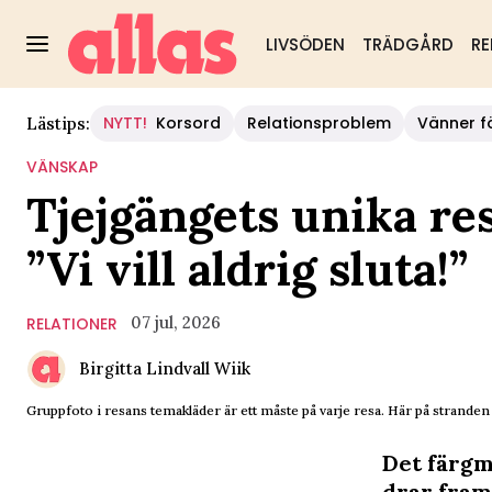
LIVSÖDEN
TRÄDGÅRD
RE
NYTT!
Korsord
Relationsproblem
Vänner fö
Lästips:
VÄNSKAP
Tjejgängets unika res
”Vi vill aldrig sluta!”
07 jul, 2026
RELATIONER
Birgitta Lindvall Wiik
Gruppfoto i resans temakläder är ett måste på varje resa. Här på stranden 
Det färgm
drar fram 