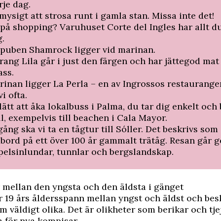
rje dag.
mysigt att strosa runt i gamla stan. Missa inte det!
på shopping? Varuhuset Corte del Ingles har allt d
g.
tpuben Shamrock ligger vid marinan.
rang Lila går i just den färgen och har jättegod mat 
ass.
rinan ligger La Perla – en av Ingrossos restaurange
i ofta.
lätt att åka lokalbuss i Palma, du tar dig enkelt och b
ll, exempelvis till beachen i Cala Mayor.
ång ska vi ta en tågtur till Sóller. Det beskrivs som 
bord på ett över 100 år gammalt trätåg. Resan går 
pelsinlundar, tunnlar och bergslandskap.
er mellan den yngsta och den äldsta i gänget
r 19 års åldersspann mellan yngst och äldst och besk
 väldigt olika. Det är olikheter som berik­ar och tje
a för nya kompisar.