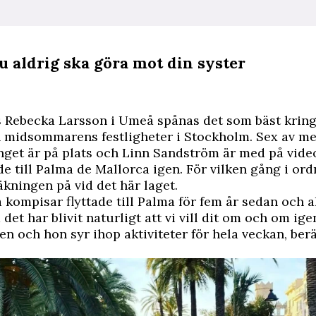
u aldrig ska göra mot din syster
Rebecka Larsson i Umeå spånas det som bäst kring
ch midsommarens festligheter i Stockholm. Sex av 
get är på plats och Linn Sandström är med på vide
de till Palma de Mallorca igen. För vilken gång i or
äkningen på vid det här laget.
a kompisar flyttade till Palma för fem år sedan och a
det har blivit naturligt att vi vill dit om och om ige
n och hon syr ihop ­aktiviteter för hela veckan, ­ber