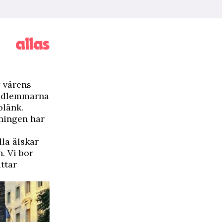
 vårens
medlemmarna
olänk.
dningen har
lla älskar
n. Vi bor
ättar