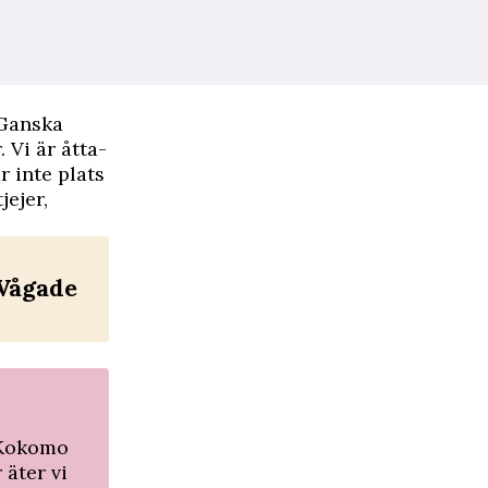
 Ganska
 Vi är åtta-
r inte plats
jejer,
 Vågade
 Kokomo
 äter vi