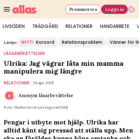
Prenumerera
Logga in
LIVSÖDEN
TRÄDGÅRD
RELATIONER
HANDARBETE
NYTT!
Korsord
Relationsproblem
Vänner för li
Lästips:
LÄSARBERÄTTELSER
Ulrika: Jag vägrar låta min mamma
manipulera mig längre
RELATIONER
24 apr, 2025
Anonym läsarberättelse
Foto: Shutterstock (arrangerad bild)
Pengar i utbyte mot hjälp. Ulrika har
alltid känt sig pressad att ställa upp. Men
ska en förälder kunna köpa omtanke och