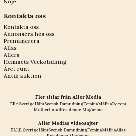
Nöje
Kontakta oss
Kontakta oss
Annonsera hos oss
Prenumerera
Allas
Allers
Hemmets Veckotidning
Året runt
Antik auktion
Fler titlar från Aller Media
Elle Sverige
Hänt
Svensk Damtidning
Femina
MåBra
Recept
Motherhood
Residence Magazine
Aller Medias videosajter
ELLE Sverige
Hänt
Svensk Damtidning
Femina
MåBra
Allas
Residence Magazine