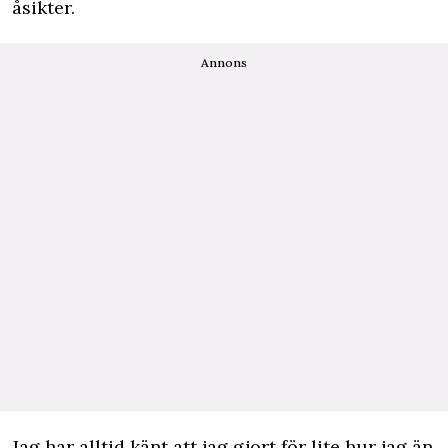
åsikter.
Annons
Jag har alltid känt att jag gjort för lite hur jag än