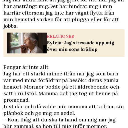
har ansträngt mig.Det har hindrat mig i min
karriär eftersom jag inte har vågat flytta från
min hemstad varken för att plugga eller för att
jobba.
RELATIONER
Sylvia: Jag stressade upp mig
över min sons bröllop
Pengar är inte allt
Jag har ett starkt minne ifrån när jag som barn
var med mina föräldrar på besök i deras gamla
hemort. Mormor bodde på ett äldreboende och
satt i rullstol. Mamma och jag tog ut henne på
promenad.
Just där och då valde min mamma att ta fram sin
plånbok och ge mig en sedel.
– Kom ihåg att du ska ta hand om mig när jag
blir gammal, sa hon till mig inför mormor.