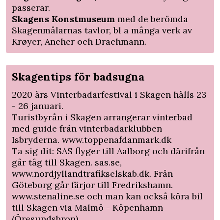
passerar.
Skagens Konstmuseum
med de berömda
Skagenmålarnas tavlor, bl a många verk av
Krøyer, Ancher och Drachmann.
Skagentips för badsugna
2020 års Vinterbadarfestival i Skagen hålls 23
- 26 januari.
Turistbyrån i Skagen arrangerar
vinterbad
med guide
från vinterbadarklubben
Isbryderna. www.toppenafdanmark.dk
Ta sig dit: SAS flyger till Aalborg och därifrån
går tåg till Skagen. sas.se,
www.nordjyllandtrafikselskab.dk. Från
Göteborg går färjor till Fredrikshamn.
www.stenaline.se och man kan också köra bil
till Skagen via Malmö - Köpenhamn
(Öresundsbron).