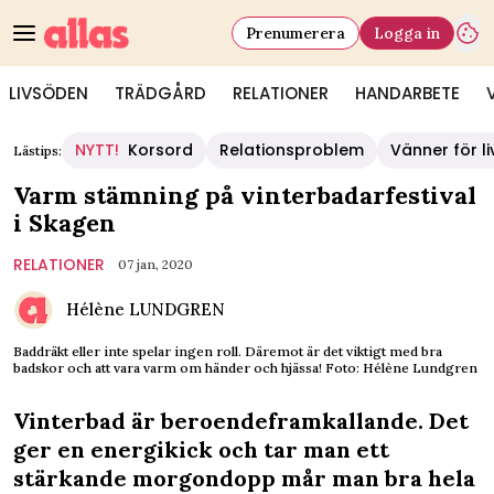
Prenumerera
Logga in
LIVSÖDEN
TRÄDGÅRD
RELATIONER
HANDARBETE
NYTT!
Korsord
Relationsproblem
Vänner för li
Lästips:
Varm stämning på vinterbadarfestival
i Skagen
RELATIONER
07 jan, 2020
Hélène LUNDGREN
Baddräkt eller inte spelar ingen roll. Däremot är det viktigt med bra
badskor och att vara varm om händer och hjässa! Foto: Hélène Lundgren
Vinterbad är beroendeframkallande. Det
ger en energikick och tar man ett
stärkande morgondopp mår man bra hela