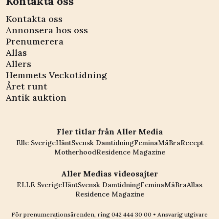
Kontakta oss
Kontakta oss
Annonsera hos oss
Prenumerera
Allas
Allers
Hemmets Veckotidning
Året runt
Antik auktion
Fler titlar från Aller Media
Elle Sverige
Hänt
Svensk Damtidning
Femina
MåBra
Recept
Motherhood
Residence Magazine
Aller Medias videosajter
ELLE Sverige
Hänt
Svensk Damtidning
Femina
MåBra
Allas
Residence Magazine
För prenumerationsärenden, ring
042 444 30 00
• Ansvarig utgivare