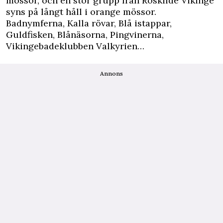
mössor, och en stor grupp från Roskilde Vikinge
syns på långt håll i orange mössor.
Badnymferna, Kalla rövar, Blå istappar,
Guldfisken, Blånäsorna, Pingvinerna,
Vikingebadeklubben Valkyrien…
Annons