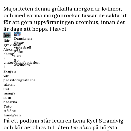
Majoriteten denna gråkalla morgon är kvinnor,
och med varma morgonrockar tassar de sakta ut
för att göra uppvärmningen utomhus, innan det
är dags att hoppa i havet.
Danskarna
När
älskar
grevinnan
vinterbad!
Alexandra
Foto:
deltog
Lars
i
Bo
vinterbadarfestivalen
Axelholm.
i
Skagen
var
pressfotograferna
nästan
lika
många
som
badarna...
Foto:
Hélène
Lundgren.
På ett podium står ledaren Lena Ryel Strandvig
och kör aerobics till låten
I´m alive
på högsta