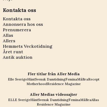
Kontakta oss
Kontakta oss
Annonsera hos oss
Prenumerera
Allas
Allers
Hemmets Veckotidning
Året runt
Antik auktion
Fler titlar från Aller Media
Elle Sverige
Hänt
Svensk Damtidning
Femina
MåBra
Recept
Motherhood
Residence Magazine
Aller Medias videosajter
ELLE Sverige
Hänt
Svensk Damtidning
Femina
MåBra
Allas
Residence Magazine