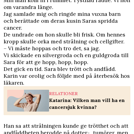
Min man kom in i rummet. Tystnad rådde. Vi höll
om varandra länge.
Jag samlade mig och ringde mina vuxna barn
och berättade om deras kusin Saras spridda
cancer.
De undrade om hon skulle bli frisk. Om hennes
kropp skulle orka med strålning och cellgifter.
– Vi måste hoppas och tro det, sa jag.
Vi skickade en silvergroda och en guldgroda till
Sara för att ge hopp, hopp, hopp.
Det gick en tid. Sara blev trött och andfådd.
Karin var orolig och följde med på återbesök hos
läkaren.
RELATIONER
Katarina: Vilken man vill ha en
cancersjuk kvinna?
Han sa att strålningen kunde ge trötthet och att
andfåddheten berodde på dotter- tumörer, men