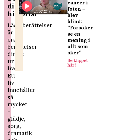
cancer i
din
foten –
historia!
blev
blind:
Läsarberättelser
”Försöker
är
se en
era
mening i
berättelser
allt som
sker”
direkt
ur
Se klippet
här!
livet.
Ett
liv
innehåller
så
mycket
–
glädje,
sorg,
dramatik