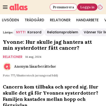
Prenumerera
Logga in
LIVSÖDEN
TRÄDGÅRD
RELATIONER
HANDARBETE
NYTT!
Korsord
Relationsproblem
Vänner för li
Lästips:
Yvonne: Hur skulle jag hantera att
min systerdotter fått cancer?
RELATIONER
14 aug, 2024
Anonym läsarberättelse
Foto: TT/Shutterstock (arrangerad bild)
Cancern kom tillbaka och spred sig. Hur
skulle det gå för Yvonnes systerdotter?
Familjen kastades mellan hopp och
förtvivlan.