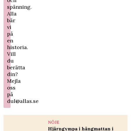
och
spänning.
Alla
bär
vi
på
en
historia.
Vill
du
berätta
din?
Mejla
oss
på
dul@allas.se
NÖJE
Hjärngympa i hängmattan i