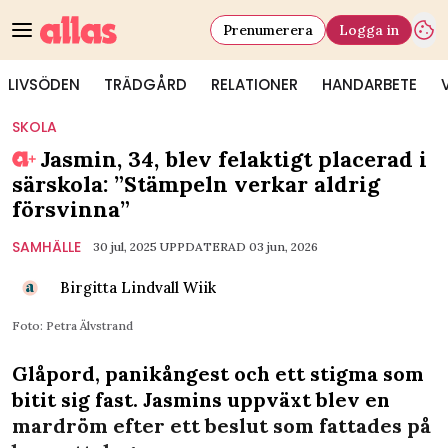
Prenumerera
Logga in
LIVSÖDEN
TRÄDGÅRD
RELATIONER
HANDARBETE
SKOLA
Jasmin, 34, blev felaktigt placerad i
särskola: ”Stämpeln verkar aldrig
försvinna”
SAMHÄLLE
30 jul, 2025
UPPDATERAD 03 jun, 2026
Birgitta Lindvall Wiik
Foto: Petra Älvstrand
Glåpord, panikångest och ett stigma som
bitit sig fast. Jasmins uppväxt blev en
mardröm efter ett beslut som fattades på