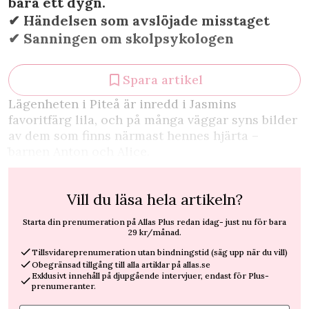
bara ett dygn.
✔︎ Händelsen som avslöjade misstaget
✔︎ Sanningen om skolpsykologen
Spara artikel
L
ägenheten i Piteå är inredd i Jasmins
favoritfärg lila, och på många väggar syns bilder
av dem som finns närmast hennes hjärta –
barnen Anton och Alice.
Vill du läsa hela artikeln?
Starta din prenumeration på Allas Plus redan idag- just nu för bara
29 kr/månad.
Tillsvidareprenumeration utan bindningstid (säg upp när du vill)
Obegränsad tillgång till alla artiklar på allas.se
Exklusivt innehåll på djupgående intervjuer, endast för Plus-
prenumeranter.