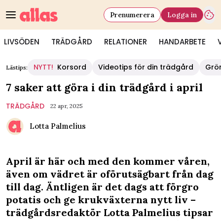
Prenumerera
Logga in
LIVSÖDEN
TRÄDGÅRD
RELATIONER
HANDARBETE
NYTT!
Korsord
Videotips för din trädgård
Grö
Lästips:
7 saker att göra i din trädgård i april
TRÄDGÅRD
22 apr, 2025
Lotta Palmelius
April är här och med den kommer våren,
även om vädret är oförutsägbart från dag
till dag. Äntligen är det dags att förgro
potatis och ge krukväxterna nytt liv –
trädgårdsredaktör Lotta Palmelius tipsar