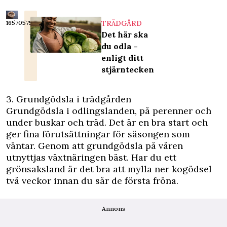
TRÄDGÅRD
1657057510
AB-7272
Det här ska
du odla –
enligt ditt
stjärntecken
3. Grundgödsla i trädgården
Grundgödsla i odlingslanden, på perenner och
under buskar och träd. Det är en bra start och
ger fina förutsättningar för säsongen som
väntar. Genom att grundgödsla på våren
utnyttjas växtnäringen bäst. Har du ett
grönsaksland är det bra att mylla ner kogödsel
två veckor innan du sår de första fröna.
Annons