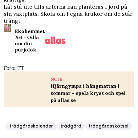
Låt stå ute tills ärterna kan planteras i jord på
sin växtplats. Skola om i egna krukor om de står
trångt.
Ekohemmet
#6 - Odla
om din
purjolök
Foto: TT
NÖJE
Hjärngympa i hängmattan i
sommar – spela kryss och spel
på allas.se
trädgårdskalender
trädgård
trädgårdsskötsel