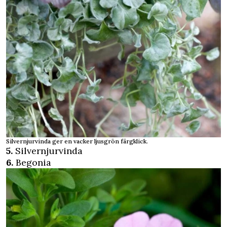
Silvernjurvinda ger en vacker ljusgrön färgklick.
5.
Silvernjurvinda
6.
Begonia