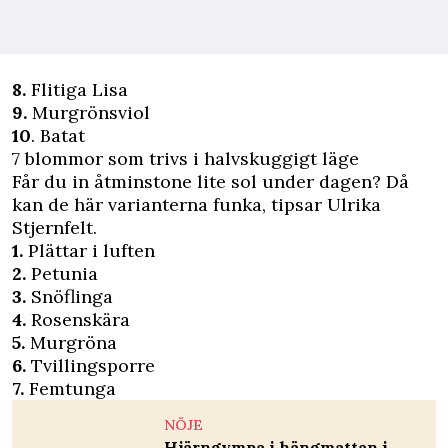
8.
Flitiga Lisa
9.
Murgrönsviol
10
. Batat
7 blommor som trivs i halvskuggigt läge
Får du in åtminstone lite sol under dagen? Då
kan de här varianterna funka, tipsar Ulrika
Stjernfelt.
1.
Plättar i luften
2.
Petunia
3.
Snöflinga
4.
Rosenskära
5.
Murgröna
6.
Tvillingsporre
7.
Femtunga
NÖJE
Hjärngympa i hängmattan i