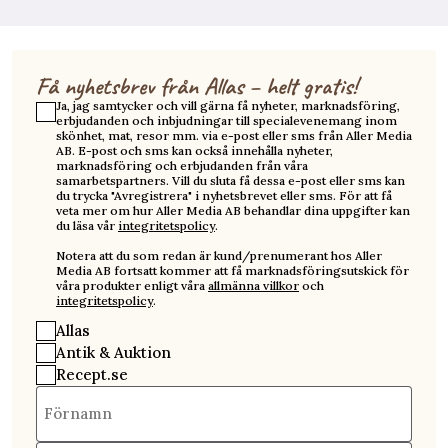
Få nyhetsbrev från Allas – helt gratis!
Ja, jag samtycker och vill gärna få nyheter, marknadsföring,
erbjudanden och inbjudningar till specialevenemang inom
skönhet, mat, resor mm. via e-post eller sms från Aller Media
AB. E-post och sms kan också innehålla nyheter,
marknadsföring och erbjudanden från våra
samarbetspartners. Vill du sluta få dessa e-post eller sms kan
du trycka "Avregistrera" i nyhetsbrevet eller sms. För att få
veta mer om hur Aller Media AB behandlar dina uppgifter kan
du läsa vår
integritetspolicy
.
Notera att du som redan är kund/prenumerant hos Aller
Media AB fortsatt kommer att få marknadsföringsutskick för
våra produkter enligt våra
allmänna villkor
och
integritetspolicy
.
Allas
Antik & Auktion
Recept.se
Förnamn