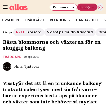
Prenumerera
Logga in
LIVSÖDEN
TRÄDGÅRD
RELATIONER
HANDARBETE
NYTT!
Korsord
Videotips för din trädgård
Grö
Lästips:
Bästa blommorna och växterna för en
skuggig balkong
TRÄDGÅRD
10 apr, 2019
Nina Nyström
Visst går det att få en prunkande balkong
trots att solen lyser med sin frånvaro –
här är expertens bästa tips på blommor
och växter som inte behöver så mycket