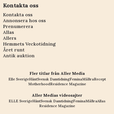
Kontakta oss
Kontakta oss
Annonsera hos oss
Prenumerera
Allas
Allers
Hemmets Veckotidning
Året runt
Antik auktion
Fler titlar från Aller Media
Elle Sverige
Hänt
Svensk Damtidning
Femina
MåBra
Recept
Motherhood
Residence Magazine
Aller Medias videosajter
ELLE Sverige
Hänt
Svensk Damtidning
Femina
MåBra
Allas
Residence Magazine