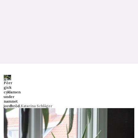
Förr
gick
cyklamen
under
namnet
jordbröd.
Katarina Schläger