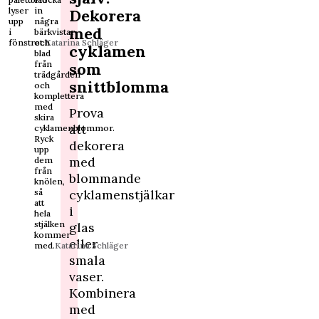
lyser
in
Dekorera
upp
några
med
i
bärkvistar
fönstret.
och
Katarina Schläger
cyklamen
blad
från
som
trädgården
snittblomma
och
komplettera
med
Prova
skira
att
cyklamenblommor.
Ryck
dekorera
upp
med
dem
från
blommande
knölen,
så
cyklamenstjälkar
att
i
hela
stjälken
glas
kommer
eller
med.
Katarina Schläger
smala
vaser.
Kombinera
med