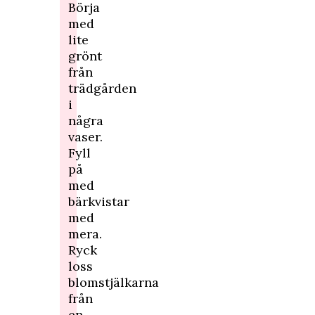
Börja
med
lite
grönt
från
trädgården
i
några
vaser.
Fyll
på
med
bärkvistar
med
mera.
Ryck
loss
blomstjälkarna
från
en