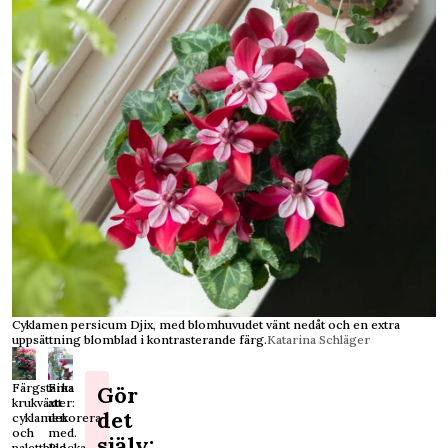
Cyklamen persicum Djix, med blomhuvudet vänt nedåt och en extra
uppsättning blomblad i kontrasterande färg.
Katarina Schläger
Färgstarka
Fina
Gör
krukväxter:
att
det
cyklamen
dekorera
och
med.
själv:
palettblad
Plocka