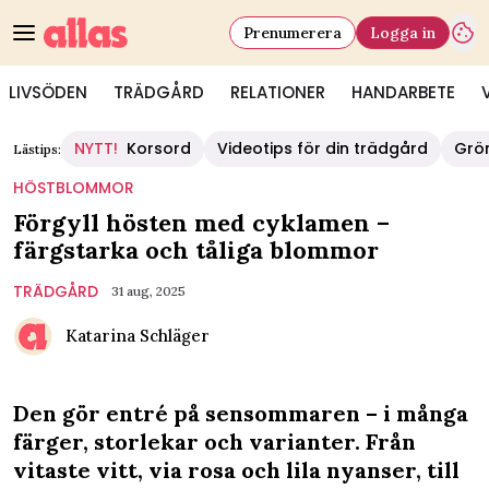
Prenumerera
Logga in
LIVSÖDEN
TRÄDGÅRD
RELATIONER
HANDARBETE
NYTT!
Korsord
Videotips för din trädgård
Grö
Lästips:
HÖSTBLOMMOR
Förgyll hösten med cyklamen –
färgstarka och tåliga blommor
TRÄDGÅRD
31 aug, 2025
Katarina Schläger
Den gör entré på sensommaren – i många
färger, storlekar och varianter. Från
vitaste vitt, via rosa och lila nyanser, till