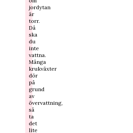
om
jordytan
är
torr.
Då
ska
du
inte
vattna.
Många
krukväxter
dör
på
grund
av
övervattning,
så
ta
det
lite