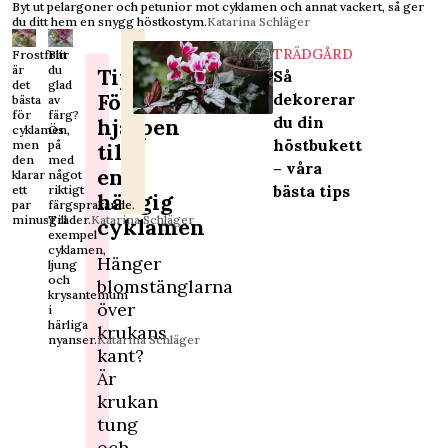
Byt ut pelargoner och petunior mot cyklamen och annat vackert, så ger
du ditt hem en snygg höstkostym.
Katarina Schläger
TRÄDGÅRD
Frostfritt
Blir
är
du
Tips!
Så
det
glad
Första
dekorerar
bästa
av
för
färg?
du din
hjälpen
cyklamen,
Ös
höstbukett
men
på
till
den
med
– våra
en
klarar
något
bästa tips
ett
riktigt
hängig
par
färgsprakande.
minusgrader.
Till
Katarina Schläger
cyklamen
exempel
cyklamen,
Hänger
ljung
och
blomstänglarna
krysantemum
över
i
härliga
krukans
nyanser.
Katarina Schläger
kant?
Är
krukan
tung
och