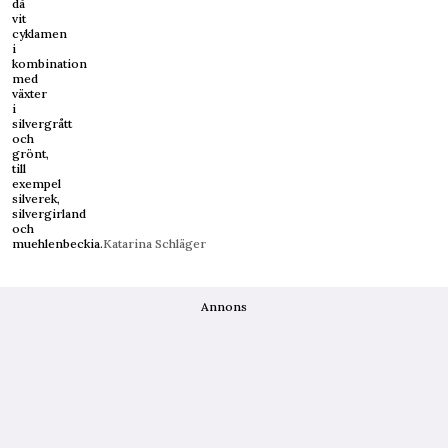
då
vit
cyklamen
i
kombination
med
växter
i
silvergrått
och
grönt,
till
exempel
silverek,
silvergirland
och
muehlenbeckia.
Katarina Schläger
Annons