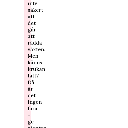
inte
säkert
att
det
går
att
rädda
växten.
Men
känns
krukan
lätt?
Då
är
det
ingen
fara
–
ge