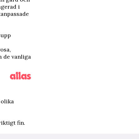
agerad i
atanpassade
n upp
rosa,
m de vanliga
 olika
ktigt fin.