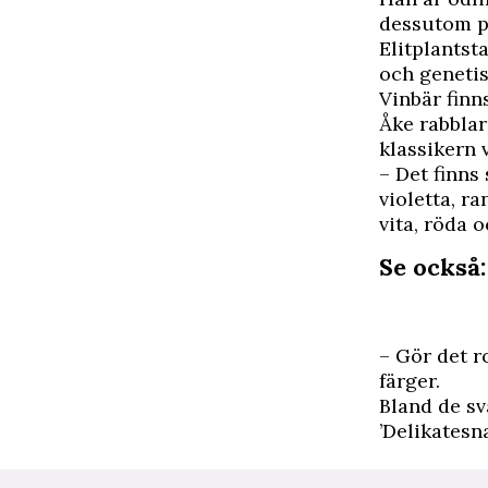
dessutom pa
Elitplantst
och genetis
Vinbär finn
Åke rabblar
klassikern 
– Det finns
violetta, r
vita, röda o
Se också:
– Gör det r
färger.
Bland de sv
’Delikatesna