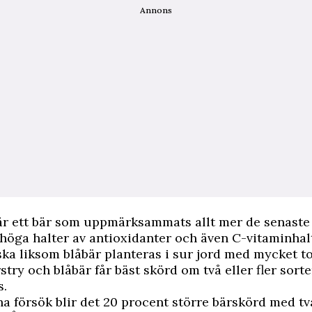
Annons
är ett bär som uppmärksammats allt mer de senaste 
 höga halter av antioxidanter och även C-vitaminhal
ska liksom blåbär planteras i sur jord med mycket to
stry och blåbär får bäst skörd om två eller fler sort
s.
na försök blir det 20 procent större bärskörd med tv