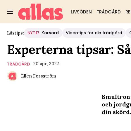
LIVSÖDEN
TRÄDGÅRD
RE
NYTT!
Korsord
Videotips för din trädgård
Lästips:
Experterna tipsar: S
20 apr, 2022
TRÄDGÅRD
Ellen Forsström
Smultron 
och jordg
din skörd