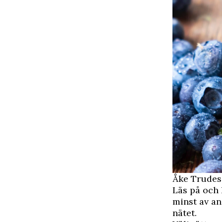
Åke Trudess
Läs på och 
minst av an
nätet.