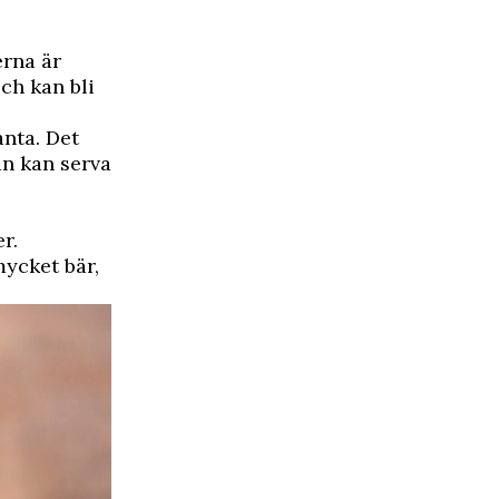
erna är
och kan bli
anta. Det
han kan serva
r.
mycket bär,