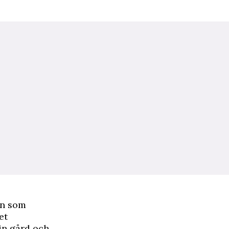
on som
et
in gård och