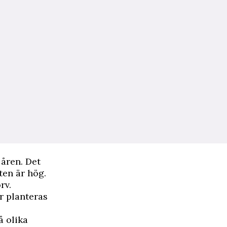
åren. Det
ten är hög.
rv.
er planteras
å olika