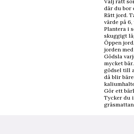
Välj rätt s
där du bor 
Rätt jord. 
värde på 6,
Plantera i 
skuggigt lä
Öppen jord.
jorden med 
Gödsla varj
mycket bär.
gödsel till 
då blir bäre
kaliumhalte
Gör ett bär
Tycker du i
gräsmattan 