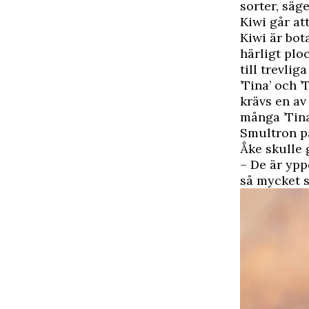
sorter, säge
Kiwi går at
Kiwi är bot
härligt plo
till trevlig
’Tina’ och 
krävs en av 
många ’Tina
Smultron p
Åke skulle 
– De är ypp
så mycket s