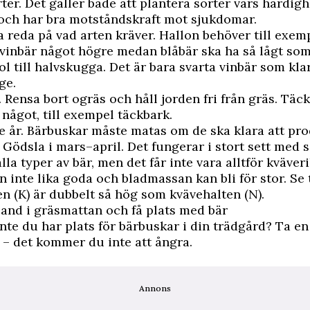
orter. Det gäller både att plantera sorter vars härdig
och har bra motståndskraft mot sjukdomar.
Ta reda på vad arten kräver. Hallon behöver till exem
 vinbär något högre medan blåbär ska ha så lågt so
sol till halvskugga. Det är bara svarta vinbär som kla
ge.
 Rensa bort ogräs och håll jorden fri från gräs. Täc
något, till exempel täckbark.
e år. Bärbuskar måste matas om de ska klara att pr
 Gödsla i mars–april. Det fungerar i stort sett med
alla typer av bär, men det får inte vara alltför kväver
n inte lika goda och bladmassan kan bli för stor. Se t
n (K) är dubbelt så hög som kvävehalten (N).
land i gräsmattan och få plats med bär
nte du har plats för bärbuskar i din trädgård? Ta en 
– det kommer du inte att ångra.
Annons