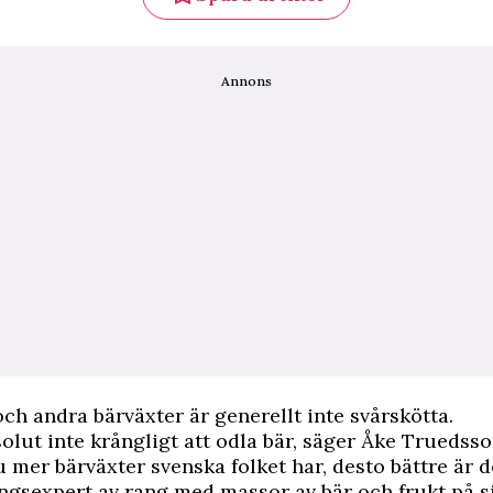
Annons
ch andra bärväxter är generellt inte svårskötta.
solut inte krångligt att odla bär, säger Åke Truedss
ju mer bärväxter svenska folket har, desto bättre är d
ngsexpert av rang med massor av bär och frukt på s