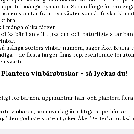
ppa till många nya sorter. Sedan länge är han eng
ationen som tar fram nya växter som är friska, klim
kt bra.
s i många olika färger
 olika bär han vill tipsa om, och naturligtvis tar ha
vinbär.
 så många sorters vinbär numera, säger Åke. Bruna, 
andiga – de flesta färger finns representerade föruto
ch svarta.
 Plantera vinbärsbuskar - så lyckas du!
oligt för barnen, uppmuntrar han, och plantera flera
arta vinbären, som överlag är riktiga superbär, är
ja’ den godaste sorten tycker Åke. ’Petter’ är också ri