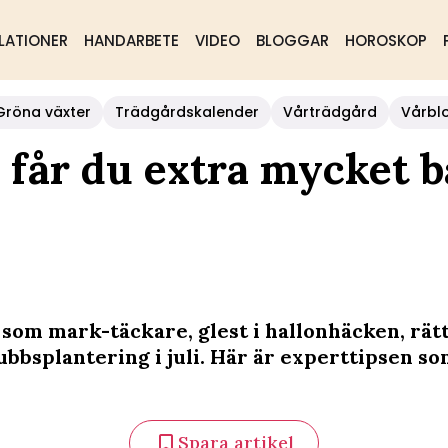
LATIONER
HANDARBETE
VIDEO
BLOGGAR
HOROSKOP
Gröna växter
Trädgårdskalender
Vårträdgård
Vårbl
å får du extra mycket b
som mark-täckare, glest i hallonhäcken, rät
ubbsplantering i juli. Här är experttipsen s
.
Spara artikel