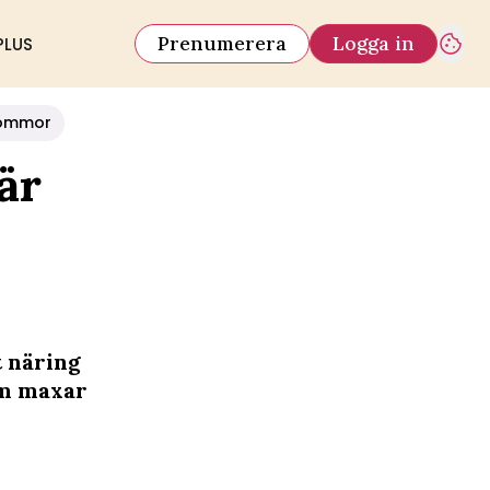
Prenumerera
Logga in
PLUS
ommor
är
t näring
om maxar