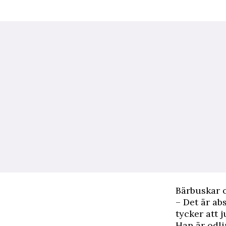
B
ärbuskar o
– Det är ab
tycker att 
Han är odli