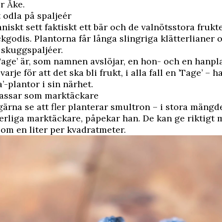
r Åke.
t odla på spaljeér
aniskt sett faktiskt ett bär och de valnötsstora frukt
ckgodis. Plantorna får långa slingriga klätterlianer 
a skuggspaljéer.
’Tage’ är, som namnen avslöjar, en hon- och en hanpl
varje för att det ska bli frukt, i alla fall en ’Tage’ – 
’-plantor i sin närhet.
assar som marktäckare
gärna se att fler planterar smultron – i stora mängde
erliga marktäckare, påpekar han. De kan ge riktigt 
om en liter per kvadratmeter.