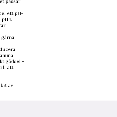
het passar
pel ett pH-
m pH4.
rar
k gärna
oducera
 samma
ikt gödsel –
ill att
bit av