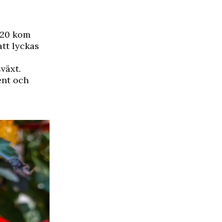
020 kom
att lyckas
växt.
ent och