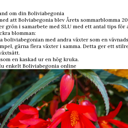
and om din Boliviabegonia
med att Bolviabegonia blev Årets sommarblomma 2
er grön i samarbete med SLU med
ett antal tips för 
ackra blomman
:
a boliviabegonian med andra växter som en vävnads
ampel, gärna flera växter i samma. Detta ger ett stilr
växtsätt.
 som en kaskad ur en hög kruka.
u enkelt Boliviabegonia online