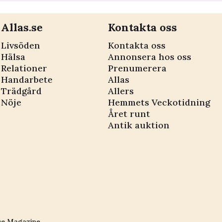
Allas.se
Kontakta oss
Livsöden
Kontakta oss
Hälsa
Annonsera hos oss
Relationer
Prenumerera
Handarbete
Allas
Trädgård
Allers
Nöje
Hemmets Veckotidning
Året runt
Antik auktion
ce Magazine