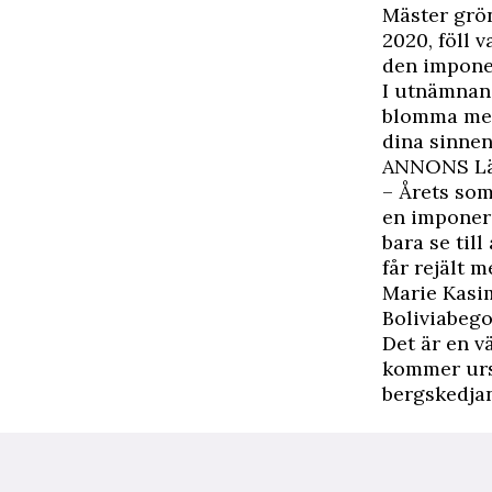
Mäster grön
2020, föll 
den impone
I utnämnan
blomma med 
dina sinnen
ANNONS Läs
– Årets so
en imponera
bara se til
får rejält m
Marie Kasim
Boliviabego
Det är en v
kommer ursp
bergskedja