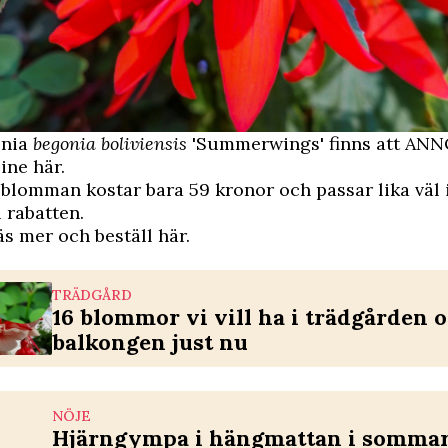
onia
begonia boliviensis
'Summerwings' finns att
ANN
line här
.
blomman kostar bara 59 kronor och passar lika väl 
 rabatten.
 mer och beställ här
.
TRÄDGÅRD
16 blommor vi vill ha i trädgården 
balkongen just nu
NÖJE
Hjärngympa i hängmattan i sommar 