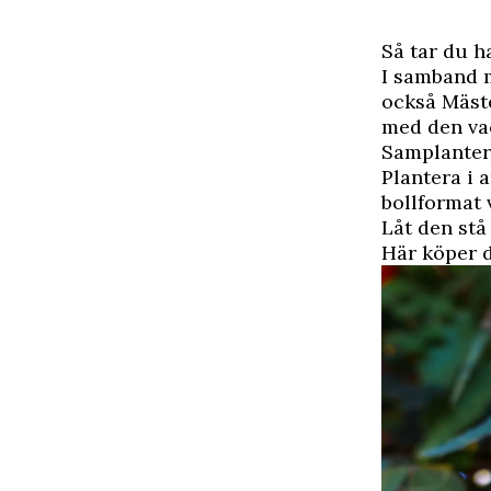
Så tar du h
I samband 
också Mäst
med den v
Samplanter
Plantera i 
bollformat 
Låt den stå
Här köper d