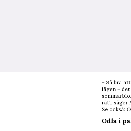
– Så bra at
lägen – det
sommarblom
rätt, säger
Se också: Od
Odla i pa