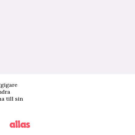
ggigare
ndra
 till sin