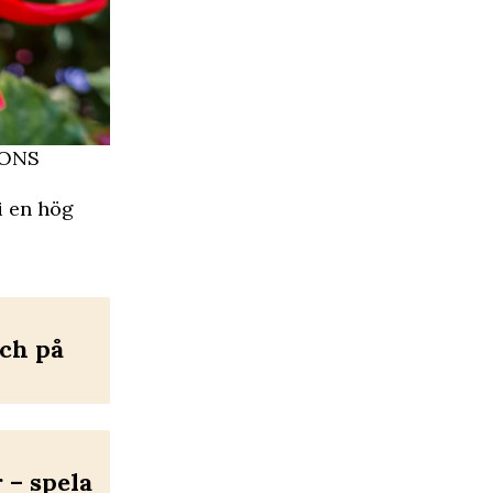
ONS
i en hög
och på
– spela