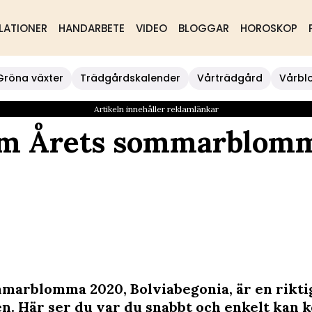
LATIONER
HANDARBETE
VIDEO
BLOGGAR
HOROSKOP
Gröna växter
Trädgårdskalender
Vårträdgård
Vårbl
Artikeln innehåller reklamlänkar
hem Årets sommarblom
marblomma 2020, Bolviabegonia, är en riktig
n. Här ser du var du snabbt och enkelt kan 