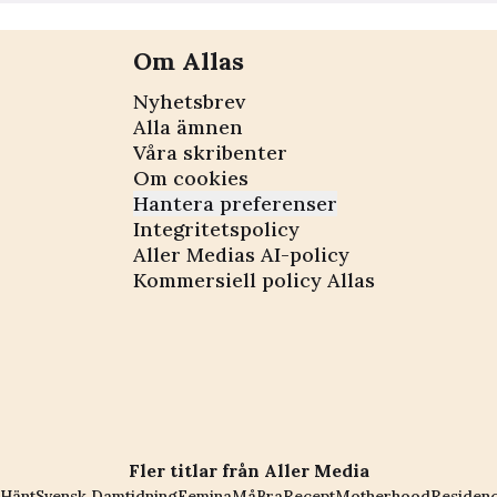
Om Allas
Nyhetsbrev
Alla ämnen
Våra skribenter
Om cookies
Hantera preferenser
Integritetspolicy
Aller Medias AI-policy
Kommersiell policy Allas
Fler titlar från Aller Media
Hänt
Svensk Damtidning
Femina
MåBra
Recept
Motherhood
Residen