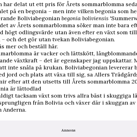
 har delat ut ett pris för Årets sommarblomma sedan
valet på en begonia – men inte vilken begonia som he
rande Boliviabegonian
begonia boliviensis
'Summerwi
det av Årets sommarblomma söker man inte bara ef
högt odlingsvärde utan även efter en växt som till
 – och det gör utan tvekan Boliviabegonian.
 mer och beställ här
.
mmarblomma är vacker och lättskött, långblommand
nde växtkraft – det är egenskaper jag uppskattar. 
l att inte snåla på krukan. Boliviabegonian levererar
ed jord och plats att växa till sig, sa Allers Trädgår
ir efter att den utsetts till Årets sommarblomma 2
nia är lättodlad
äldigt tacksam växt som trivs allra bäst i skuggiga 
rungligen från Bolivia och växer där i skuggan av
n Anderna.
Annons