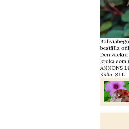
Boliviabeg
beställa on
Den vackra 
kruka som i
ANNONS Läs
Källa:
SLU