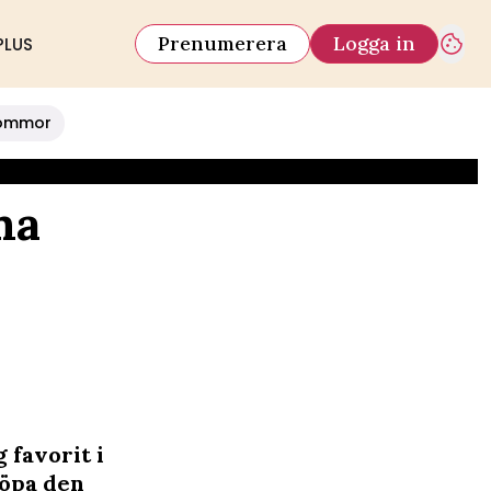
Prenumerera
Logga in
PLUS
ommor
ma
 favorit i
köpa den