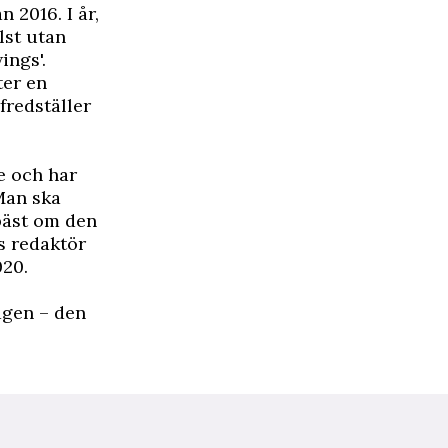
 2016. I år,
lst utan
ngs'.
ter en
fredställer
e och har
Man ska
 bäst om den
ds redaktör
020.
lägen – den